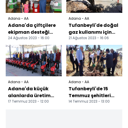
Adana - AA
Adana - AA
Adana'da çiftçilere
Tufanbeyli'de doğal
ekipman desteği
gaz kullanımı için
24 Ağustos 2023 - 16:00
21 Ağustos 2023 - 16:06
yapıldı
çalışmalar başladı
Adana - AA
Adana - AA
Adana'da küçük
Tufanbeyli'de 15
alanlarda üretim
Temmuz şehitleri
17 Temmuz 2023 - 12:00
14 Temmuz 2023 - 13:00
yapan çiftçilere
anısına fidan dikildi
makine desteği