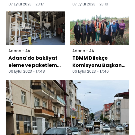
07 Eylül 2023 - 23:17
07 Eylül 2023 - 23:10
çarpıştığı kazada 3
çarpışması sonucu 1
kişi ağır yaralandı
kişi öldü, 2 kişi ağır
yarala...
Adana - AA
Adana - AA
Adana'da bakliyat
TBMM Dilekçe
eleme ve paketleme
Komisyonu Başkanı
06 Eylül 2023 - 17:48
06 Eylül 2023 - 17:46
tesisi açıldı
Sunay Karamık'tan
Adana'nın 7 ilçesine
ziyar...