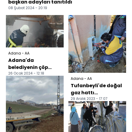
başkan adayları tanıtıldı
08 Şubat 2024 - 20:19
Adana - AA
Adana'da
belediyenin çöp
26 Ocak 2024 - 12:18
kamyonunda çıkan
Adana - AA
yangın söndürüldü
Tufanbeyli'de doğal
gaz hattı
29 Aralık 2023 - 17:07
çalışmalarının ilk
etabı tamamlandı