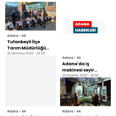
Adana - AA
Tufanbeyli İlçe
Tarım Müdürlüğü
13 Temmuz 2023 - 22:00
yem kırma ve çapa
Adana - AA
makinesi dağıttı
Adana'da iş
makinesi seyir
20 Haziran 2023 - 16:00
halinde alev aldı
Adana - AA
Adana - AA