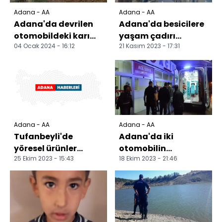
Adana - AA
Adana - AA
Adana'da devrilen
Adana'da besicilere
otomobildeki karı
yaşam çadırı
04 Ocak 2024 - 16:12
21 Kasım 2023 - 17:31
koca yaralandı
desteği yapıldı
Adana - AA
Adana - AA
Tufanbeyli'de
Adana'da iki
yöresel ürünler
otomobilin
25 Ekim 2023 - 15:43
18 Ekim 2023 - 21:46
pazar yerinin yapımı
çarpıştığı kazada 7
tamamlandı
kişi yaralandı