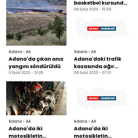
basketbol kursunda
08 Eylül 2023 - 15:55
50 öğrenci katıldı
Adana - AA
Adana - AA
Adana'da çıkan anız
Adana'daki trafik
yangını söndürüldü
kazasında ağır
11 Eylül 2023 - 21:05
08 Eylül 2023 - 07:01
yaralanan kişi
hayatını kaybetti
Adana - AA
Adana - AA
Adana'da iki
Adana'da iki
motosikletin
motosikletin