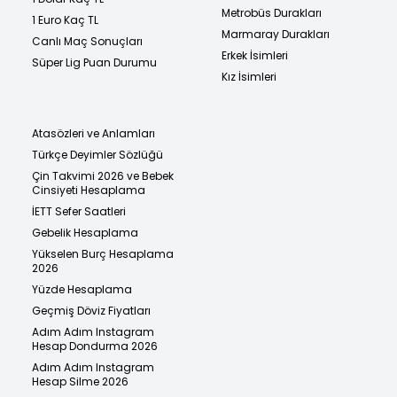
Metrobüs Durakları
1 Euro Kaç TL
Marmaray Durakları
Canlı Maç Sonuçları
Erkek İsimleri
Süper Lig Puan Durumu
Kız İsimleri
Atasözleri ve Anlamları
Türkçe Deyimler Sözlüğü
Çin Takvimi 2026 ve Bebek
Cinsiyeti Hesaplama
İETT Sefer Saatleri
Gebelik Hesaplama
Yükselen Burç Hesaplama
2026
Yüzde Hesaplama
Geçmiş Döviz Fiyatları
Adım Adım Instagram
Hesap Dondurma 2026
Adım Adım Instagram
Hesap Silme 2026