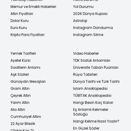
Memur ve Emekli Haberleri
Yol Durumu
Altın Fiyatları
2026 Dünya Kupası
Dolar Kuru
Astroloji
Euro Kuru
Instagram Dondurma
Kripto Para Fiyatları
Instagram Silme
Yemek Tarifleri
Video Haberler
Ayetel Kürsi
TDK Sözlük Anlamları
Saatlerin Anlamı
Üniversite Taban Puanları
Aşk Sözleri
Rüya Tabirleri
Günaydın Mesajları
Dünya Tarihi ve Türk Tarihi
Gram Altın
İslam Ansiklopedisi
Çeyrek Altın
TÜBİTAK Ansiklopedisi
Yarım Altın
Hangi Besin Kaç Kalori
Ata Altın
Eş Anlamlı Kelimeler
Sözlüğü
Cumhuriyet Altını
Hangi Kelime Nasıl Yazılır?
22 Ayar Bilezik
En Güzel Sözler
1 Dolar Kaç TL