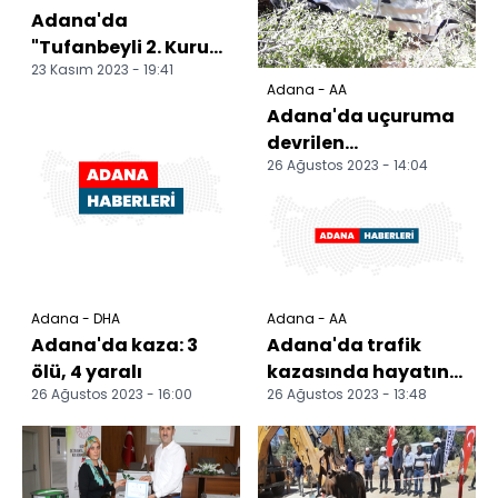
Adana'da
"Tufanbeyli 2. Kuru
23 Kasım 2023 - 19:41
Fasulye Festivali"
Adana - AA
başladı
Adana'da uçuruma
devrilen
26 Ağustos 2023 - 14:04
otomobildeki 4 kişi
öldü, 3 kişi yaralandı
Adana - DHA
Adana - AA
Adana'da kaza: 3
Adana'da trafik
ölü, 4 yaralı
kazasında hayatını
26 Ağustos 2023 - 16:00
26 Ağustos 2023 - 13:48
kaybeden 3 kişinin
cenazesi toprağa
veri...