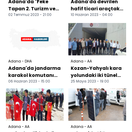
Adana'da "Feke
Adana'da devrilen
Tapan 2. Turizm ve
hafif ticari araçtaki
02 Temmuz 2023 - 21:00
10 Haziran 2023 - 04:00
Lavanta Festivali"
7 kişi yaralandı
düzenlendi
Adana - DHA
Adana - AA
Adana'da jandarma
Kozan-Yahyalı kara
karakol komutanı
yolundaki iki tünel
06 Haziran 2023 - 15:00
25 Mayıs 2023 - 19:00
evinde ölü bulundu
açıldı
Adana - AA
Adana - AA