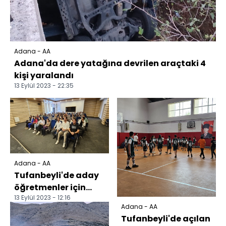
Adana - AA
Adana'da dere yatağına devrilen araçtaki 4
kişi yaralandı
13 Eylül 2023 - 22:35
Adana - AA
Tufanbeyli'de aday
öğretmenler için
13 Eylül 2023 - 12:16
uyum eğitimi
Adana - AA
başladı
Tufanbeyli'de açılan