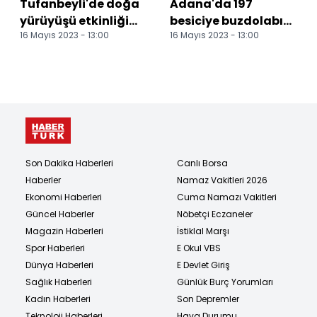
Tufanbeyli'de doğa
Adana'da 197
yürüyüşü etkinliği
besiciye buzdolabı
16 Mayıs 2023 - 13:00
16 Mayıs 2023 - 13:00
düzenlendi
ve güneş enerjisi
paneli dağıtıldı
Son Dakika Haberleri
Canlı Borsa
Haberler
Namaz Vakitleri 2026
Ekonomi Haberleri
Cuma Namazı Vakitleri
Güncel Haberler
Nöbetçi Eczaneler
Magazin Haberleri
İstiklal Marşı
Spor Haberleri
E Okul VBS
Dünya Haberleri
E Devlet Giriş
Sağlık Haberleri
Günlük Burç Yorumları
Kadın Haberleri
Son Depremler
Teknoloji Haberleri
Hava Durumu