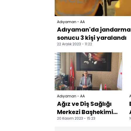
Adıyaman - AA
Adıyaman'da jandarma a
sonucu 3 kişi yaralandı
22 Aralık 2023 - 11:22
Adıyaman - AA
Ağız ve Diş Sağlığı
Merkezi Başhekimi
20 Kasım 2023 - 15:23
1
Karakuş, göreve
başladı