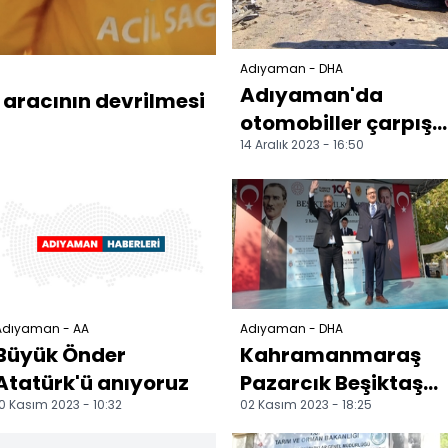
Adıyaman - DHA
Adıyaman'da
racının devrilmesi
otomobiller çarpıştı
14 Aralık 2023 - 16:50
1 ölü, 3 yaralı
Adıyaman - AA
Adıyaman - DHA
Büyük Önder
Kahramanmaraş
Atatürk'ü anıyoruz
Pazarcık Beşiktaş
0 Kasım 2023 - 10:32
02 Kasım 2023 - 18:25
İlkokulu'nun açılış
töreni gerçekleşti