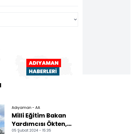
l
Adıyaman - AA
Milli Eğitim Bakan
Yardımcısı Ökten,
05 Şubat 2024 - 15:35
Adıyaman'da