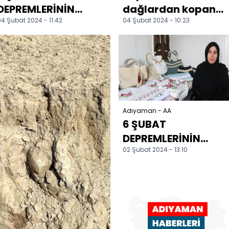
DEPREMLERİNİN
dağlardan kopan
4 Şubat 2024 - 11:42
04 Şubat 2024 - 10:23
BİRİNCİ YILI -
devasa kayalar
Depremde iki
çalışmalar sonucu
evladını kaybeden
kaldırıldı
kuaför...
Adıyaman - AA
6 ŞUBAT
DEPREMLERİNİN
02 Şubat 2024 - 13:10
BİRİNCİ YILI -
Depremde kızıyla 10
akrabası ölen kad...