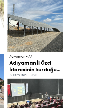
Adıyaman - AA
Adıyaman İl Özel
İdaresinin kurduğu
19 Ekim 2023 - 13:33
GES yıllık 9 milyon
lira gelir sağlayac...