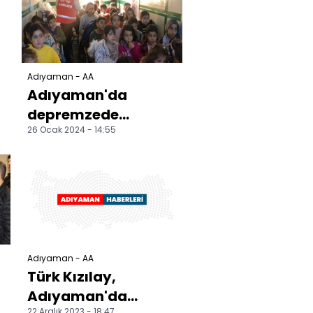
gündür çadır...
Adıyaman - AA
Adıyaman'da
depremzede
26 Ocak 2024 - 14:55
çocuklara sinema
etkinliği
Adıyaman - AA
Türk Kızılay,
Adıyaman'da
22 Aralık 2023 - 18:47