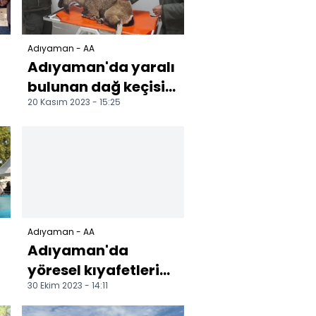
Adıyaman - AA
Adıyaman'da yaralı
;
bulunan dağ keçisi
20 Kasım 2023 - 15:25
tedavi altına alındı
Adıyaman - AA
Adıyaman'da
yöresel kıyafetlerin
30 Ekim 2023 - 14:11
resmedildiği sergi
açıldı