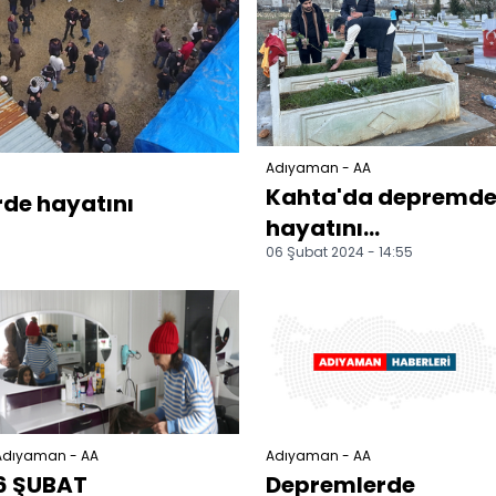
Adıyaman - AA
Kahta'da depremd
de hayatını
hayatını
06 Şubat 2024 - 14:55
kaybedenler için
anma programı
düzenlendi
Adıyaman - AA
Adıyaman - AA
6 ŞUBAT
Depremlerde