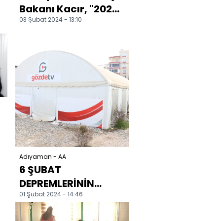
Bakanı Kacır, "2024
03 Şubat 2024 - 13:10
Yılı Adıyaman
Projeleri İmza
Töreni...
Adıyaman - AA
1
6 ŞUBAT
DEPREMLERİNİN
01 Şubat 2024 - 14:46
BİRİNCİ YILI - Gözde
TV, yayınlarını 360