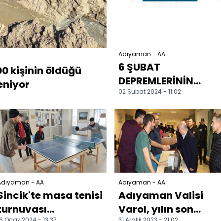
Adıyaman - AA
6 ŞUBAT
0 kişinin öldüğü
DEPREMLERİNİN
eniyor
02 Şubat 2024 - 11:02
BİRİNCİ YIL -
Adıyaman esnafı
tersine göçten
memnun
Adıyaman - AA
Adıyaman - AA
Sincik'te masa tenisi
Adıyaman Valisi
turnuvası
Varol, yılın son
6 Ocak 2024 - 13:37
31 Aralık 2023 - 21:02