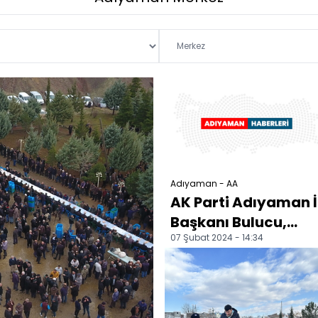
Adıyaman - AA
AK Parti Adıyaman İ
Başkanı Bulucu,
07 Şubat 2024 - 14:34
vatandaşları
mitinge davet etti