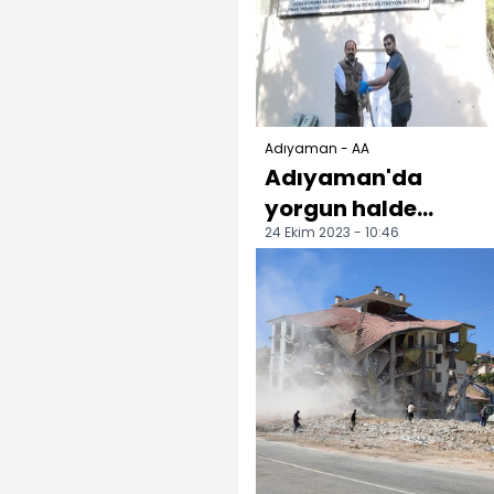
Adıyaman - AA
Adıyaman'da
yorgun halde
24 Ekim 2023 - 10:46
bulunan yavru dağ
keçisi tedavi altına
alındı