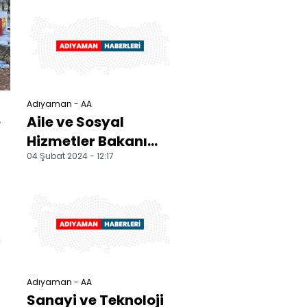
ziyaretlerde
bulundu
Adıyaman - AA
e
Aile ve Sosyal
Hizmetler Bakanı
04 Şubat 2024 - 12:17
Göktaş,
Adıyaman'da
konuştu:
Adıyaman - AA
Sanayi ve Teknoloji