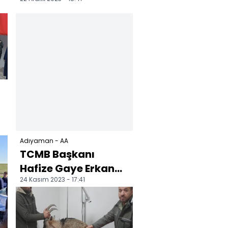
depremzedelere
kışlık giysi ve
malzeme
desteğinde...
Adıyaman - AA
TCMB Başkanı
Hafize Gaye Erkan
24 Kasım 2023 - 17:41
Adıyaman'da
ziyaretlerde
bulundu: