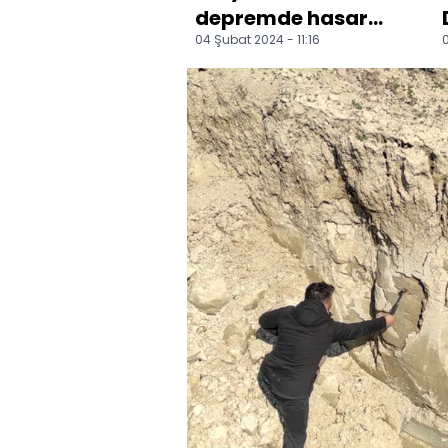
depremde hasar
04 Şubat 2024 - 11:16
0
gören demir
yolunda çalışmalar
sürüyor