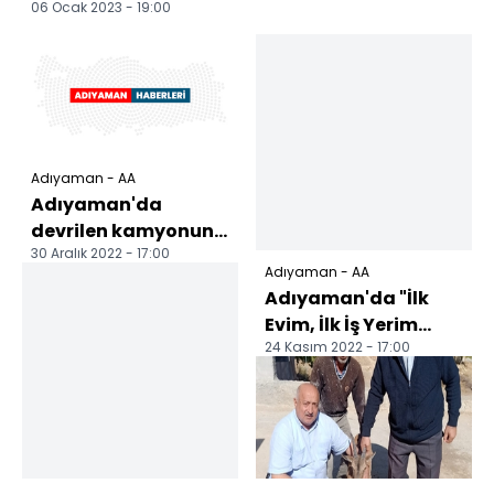
06 Ocak 2023 - 19:00
Adıyaman - AA
Adıyaman'da
devrilen kamyonun
30 Aralık 2022 - 17:00
sürücüsü öldü
Adıyaman - AA
Adıyaman'da "İlk
Evim, İlk İş Yerim
24 Kasım 2022 - 17:00
Projesi"nde
yapılacak
konutların kura ç...