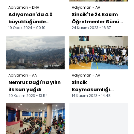
Adıyaman - DHA
Adıyaman - AA
Adıyaman'da 4.0
Sincik'te 24 Kasım
büyüklüğünde
Öğretmenler Günü
19 Ocak 2024 - 00:10
24 Kasım 2023 - 16:37
deprem
kutlandı
Adıyaman - AA
Adıyaman - AA
Nemrut Dağı'na yılın
Sincik
ilk karı yağdı
Kaymakamlığı
20 Kasım 2023 - 13:54
14 Kasım 2023 - 14:48
Voleybol Turnuvası
sona erdi