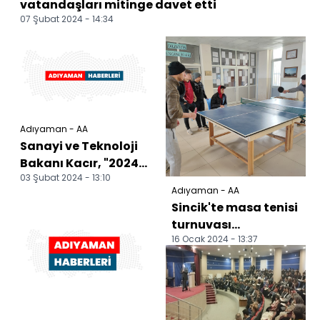
vatandaşları mitinge davet etti
07 Şubat 2024 - 14:34
Adıyaman - AA
Sanayi ve Teknoloji
Bakanı Kacır, "2024
03 Şubat 2024 - 13:10
Yılı Adıyaman
Adıyaman - AA
Projeleri İmza
Sincik'te masa tenisi
Töreni...
turnuvası
16 Ocak 2024 - 13:37
düzenlendi