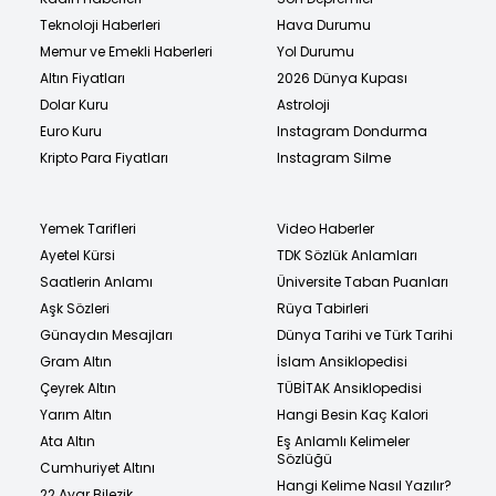
Teknoloji Haberleri
Hava Durumu
Memur ve Emekli Haberleri
Yol Durumu
Altın Fiyatları
2026 Dünya Kupası
Dolar Kuru
Astroloji
Euro Kuru
Instagram Dondurma
Kripto Para Fiyatları
Instagram Silme
Yemek Tarifleri
Video Haberler
Ayetel Kürsi
TDK Sözlük Anlamları
Saatlerin Anlamı
Üniversite Taban Puanları
Aşk Sözleri
Rüya Tabirleri
Günaydın Mesajları
Dünya Tarihi ve Türk Tarihi
Gram Altın
İslam Ansiklopedisi
Çeyrek Altın
TÜBİTAK Ansiklopedisi
Yarım Altın
Hangi Besin Kaç Kalori
Ata Altın
Eş Anlamlı Kelimeler
Sözlüğü
Cumhuriyet Altını
Hangi Kelime Nasıl Yazılır?
22 Ayar Bilezik