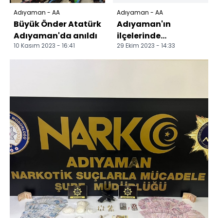
Adıyaman - AA
Adıyaman - AA
Büyük Önder Atatürk
Adıyaman'ın
Adıyaman'da anıldı
ilçelerinde
10 Kasım 2023 - 16:41
29 Ekim 2023 - 14:33
Cumhuriyet'in 100.
yılı kutlanıyor