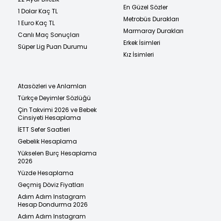
En Güzel Sözler
1 Dolar Kaç TL
Metrobüs Durakları
1 Euro Kaç TL
Marmaray Durakları
Canlı Maç Sonuçları
Erkek İsimleri
Süper Lig Puan Durumu
Kız İsimleri
Atasözleri ve Anlamları
Türkçe Deyimler Sözlüğü
Çin Takvimi 2026 ve Bebek
Cinsiyeti Hesaplama
İETT Sefer Saatleri
Gebelik Hesaplama
Yükselen Burç Hesaplama
2026
Yüzde Hesaplama
Geçmiş Döviz Fiyatları
Adım Adım Instagram
Hesap Dondurma 2026
Adım Adım Instagram