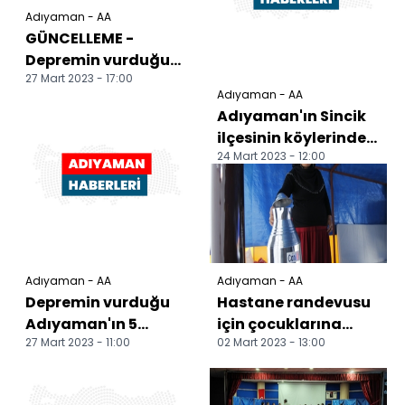
Adıyaman - AA
GÜNCELLEME -
Depremin vurduğu
27 Mart 2023 - 17:00
Adıyaman'ın 5
Adıyaman - AA
ilçesindeki okullarda
Adıyaman'ın Sincik
ders zili...
ilçesinin köylerinde
24 Mart 2023 - 12:00
depremin verdiği
hasar görüntülendi
Adıyaman - AA
Adıyaman - AA
Depremin vurduğu
Hastane randevusu
Adıyaman'ın 5
için çocuklarına
27 Mart 2023 - 11:00
02 Mart 2023 - 13:00
ilçesindeki okullarda
giden aile yıkılan
ders zili çaldı
evlerinin enkazında
k...