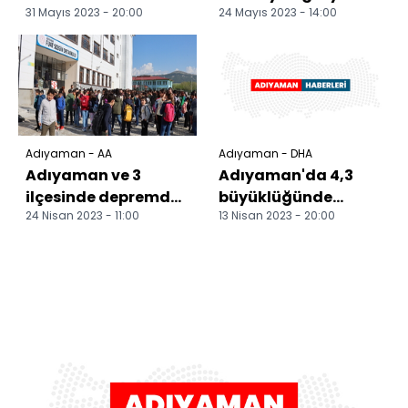
31 Mayıs 2023 - 20:00
24 Mayıs 2023 - 14:00
sürücüsü öldü
köy muhtarı öldü
Adıyaman - AA
Adıyaman - DHA
Adıyaman ve 3
Adıyaman'da 4,3
ilçesinde depremden
büyüklüğünde
24 Nisan 2023 - 11:00
13 Nisan 2023 - 20:00
77 gün sonra eğitim
deprem
öğretim başladı