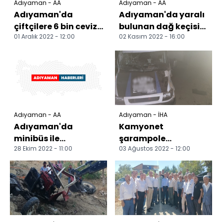
Adıyaman - AA
Adıyaman - AA
Adıyaman'da
Adıyaman'da yaralı
çiftçilere 6 bin ceviz
bulunan dağ keçisi
01 Aralık 2022 - 12:00
02 Kasım 2022 - 16:00
fidanı dağıtıldı
tedavi altına alındı
Adıyaman - AA
Adıyaman - İHA
Adıyaman'da
Kamyonet
minibüs ile
şarampole
28 Ekim 2022 - 11:00
03 Ağustos 2022 - 12:00
otomobilin
yuvarlandı: 2'si ağır
çarpıştığı kazada 4
3 yaralı
kişi yaralandı