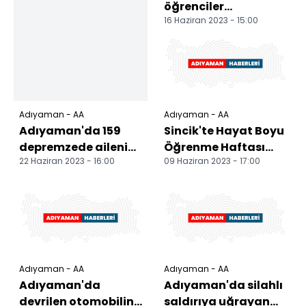
öğrenciler
16 Haziran 2023 - 15:00
karnelerini aldı
Adıyaman - AA
Adıyaman - AA
Adıyaman'da 159
Sincik'te Hayat Boyu
depremzede ailenin
Öğrenme Haftası
22 Haziran 2023 - 16:00
09 Haziran 2023 - 17:00
yeni konutları
etkinliklerle kutlandı
kurayla belirlendi
Adıyaman - AA
Adıyaman - AA
Adıyaman'da
Adıyaman'da silahlı
devrilen otomobilin
saldırıya uğrayan