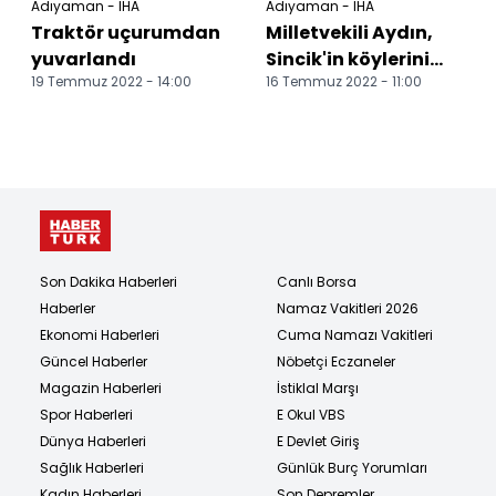
Adıyaman - İHA
Adıyaman - İHA
Traktör uçurumdan
Milletvekili Aydın,
yuvarlandı
Sincik'in köylerini
19 Temmuz 2022 - 14:00
16 Temmuz 2022 - 11:00
gezdi
Son Dakika Haberleri
Canlı Borsa
Haberler
Namaz Vakitleri 2026
Ekonomi Haberleri
Cuma Namazı Vakitleri
Güncel Haberler
Nöbetçi Eczaneler
Magazin Haberleri
İstiklal Marşı
Spor Haberleri
E Okul VBS
Dünya Haberleri
E Devlet Giriş
Sağlık Haberleri
Günlük Burç Yorumları
Kadın Haberleri
Son Depremler