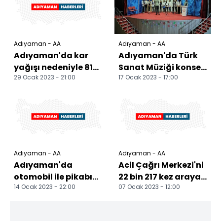
Adıyaman - AA
Adıyaman - AA
Adıyaman'da kar
Adıyaman'da Türk
yağışı nedeniyle 81
Sanat Müziği konseri
29 Ocak 2023 - 21:00
17 Ocak 2023 - 17:00
yerleşim birimine
düzenlendi
ulaşım
sağlanamıyor
Adıyaman - AA
Adıyaman - AA
Adıyaman'da
Acil Çağrı Merkezi'ni
otomobil ile pikabın
22 bin 217 kez arayan
14 Ocak 2023 - 22:00
07 Ocak 2023 - 12:00
çarpıştığı kazada 3
kadın hakkında suç
kişi yaralandı
duyurusu