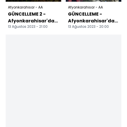
Afyonkarahisar - AA
Afyonkarahisar - AA
GÜNCELLEME 2 -
GÜNCELLEME -
Afyonkarahisar'da
Afyonkarahisar'da
13 Ağustos 2023 - 21:00
13 Ağustos 2023 - 20:00
çıkan orman yangını
çıkan orman
söndürüldü
yangınına
müdahale ediliyor