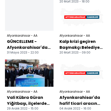
20 Mart 2023 - 18:00
Başmakçı Belediye
Başkanı Ayhan
Gönüllü hay...
Afyonkarahisar - AA
Afyonkarahisar - AA
GÜNCELLEME -
Kalp krizi geçiren
Afyonkarahisar'da
Başmakçı Belediye
31 Mayıs 2023 - 22:00
20 Mart 2023 - 09:00
sağanak etkili oldu
Başkanı Ayhan
Gönüllü hayatını
kaybett...
Afyonkarahisar - AA
Afyonkarahisar - AA
Vali Kübra Güran
Afyonkarahisar'da
Yiğitbaşı, ilçelerdeki
hafif ticari aracın
29 Aralık 2022 - 15:00
04 Aralık 2022 - 16:00
doğalgaz hizmete
römorka çarpması