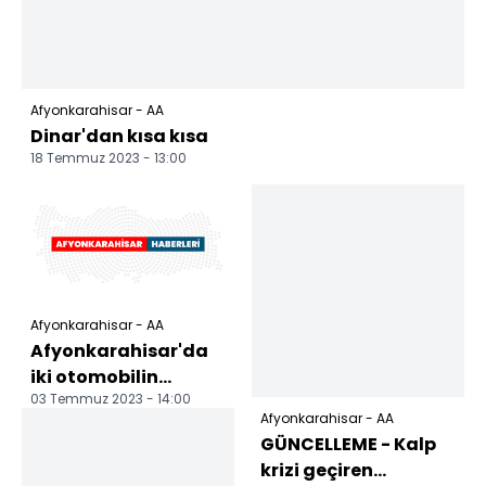
Afyonkarahisar - AA
Dinar'dan kısa kısa
18 Temmuz 2023 - 13:00
Afyonkarahisar - AA
Afyonkarahisar'da
iki otomobilin
03 Temmuz 2023 - 14:00
çarpıştığı kazada 5
Afyonkarahisar - AA
kişi yaralandı
GÜNCELLEME - Kalp
krizi geçiren