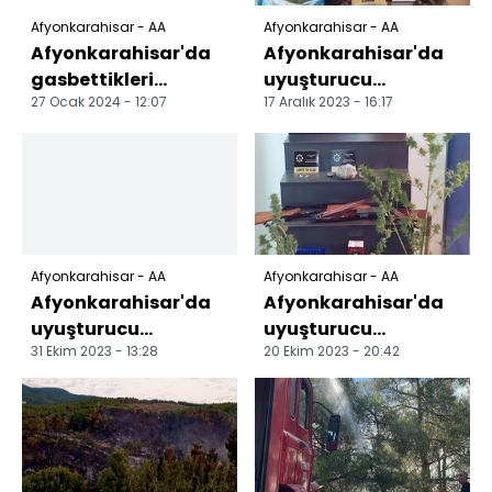
Afyonkarahisar - AA
Afyonkarahisar - AA
Afyonkarahisar'da
Afyonkarahisar'da
gasbettikleri
uyuşturucu
27 Ocak 2024 - 12:07
17 Aralık 2023 - 16:17
otomobilin traktöre
operasyonunda 1 kişi
çarpması sonucu 4
gözaltına alındı
şüphe...
Afyonkarahisar - AA
Afyonkarahisar - AA
Afyonkarahisar'da
Afyonkarahisar'da
uyuşturucu
uyuşturucu
31 Ekim 2023 - 13:28
20 Ekim 2023 - 20:42
operasyonunda bir
operasyonunda 8
kişi yakalandı
şüpheli yakalandı