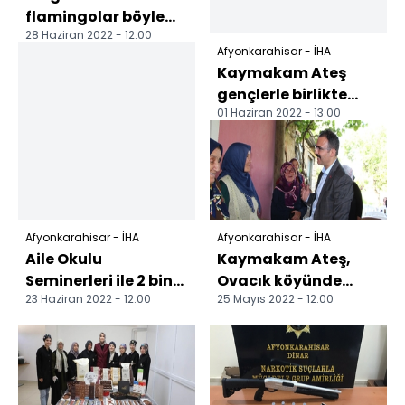
flamingolar böyle
28 Haziran 2022 - 12:00
görüntülendi
Afyonkarahisar - İHA
Acıgöl'e göç eden
Kaymakam Ateş
kuşlar görsel şö...
gençlerle birlikte
01 Haziran 2022 - 13:00
doğa yürüyüşü yaptı
Afyonkarahisar - İHA
Afyonkarahisar - İHA
Aile Okulu
Kaymakam Ateş,
Seminerleri ile 2 bin
Ovacık köyünde
23 Haziran 2022 - 12:00
25 Mayıs 2022 - 12:00
kişiye ulaşıldı
'Halk Toplantısı'
yaptı