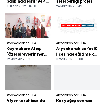
baskında esrar ve 4
seferberliği projesi
15 Nisan 2022 - 14:00
24 Mart 2022 - 14:00
bin 635 TL para ele
devam ediyor
geçirildi
Afyonkarahisar - İHA
Afyonkarahisar - İHA
Kaymakam Ateş:
Afyonkarahisar'ın 10
"Özel bireylerin her
ilçesinde eğitime kar
22 Mart 2022 - 12:00
11 Mart 2022 - 01:00
daim yanındayız"
engeli
Afyonkarahisar - İHA
Afyonkarahisar - İHA
Afyonkarahisar'da
Kar yağışı sonrası