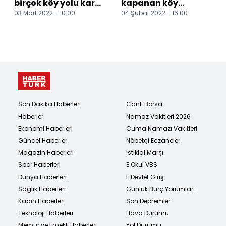
birçok köy yolu kar
kapanan köy
03 Mart 2022 - 10:00
04 Şubat 2022 - 16:00
yağışı nedeniyle
yollarını karla
ulaşma kapandı
mücadele ekipleri
Karla...
açtı
Son Dakika Haberleri
Canlı Borsa
Haberler
Namaz Vakitleri 2026
Ekonomi Haberleri
Cuma Namazı Vakitleri
Güncel Haberler
Nöbetçi Eczaneler
Magazin Haberleri
İstiklal Marşı
Spor Haberleri
E Okul VBS
Dünya Haberleri
E Devlet Giriş
Sağlık Haberleri
Günlük Burç Yorumları
Kadın Haberleri
Son Depremler
Teknoloji Haberleri
Hava Durumu
Memur ve Emekli Haberleri
Yol Durumu