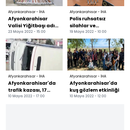
Afyonkarahisar - İHA
Afyonkarahisar - İHA
Afyonkarahisar
Polis ruhsatsız
Valisi Yiğitbaşı adım
silahlar ve
23 Mayıs 2022 - 15:00
19 Mayıs 2022 - 10:00
adım ilçeleri ziyaret
uyuşturucu ele
ediyor Vali Yiği...
geçirdi
Afyonkarahisar - İHA
Afyonkarahisar - İHA
Afyonkarahisar'da
Afyonkarahisar'da
trafik kazası, 17
kuş gözlem etkinliği
10 Mayıs 2022 - 17:00
10 Mayıs 2022 - 12:00
yaralı