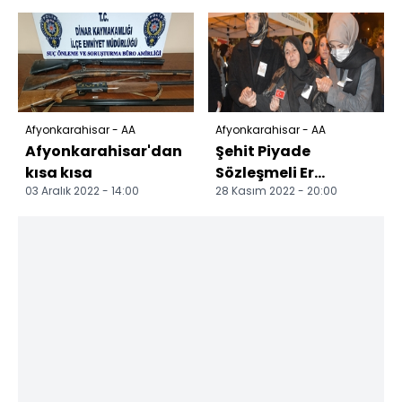
alım törenlerine k...
sonucu 5 kişi
yarala...
Afyonkarahisar - AA
Afyonkarahisar - AA
Afyonkarahisar'dan
Şehit Piyade
kısa kısa
Sözleşmeli Er
03 Aralık 2022 - 14:00
28 Kasım 2022 - 20:00
Köroğlu,
Afyonkarahisar'da
son yolculuğuna
uğurl...