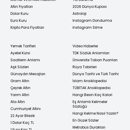
Altın Fiyatları
2026 Dünya Kupası
Dolar Kuru
Astroloji
Euro Kuru
Instagram Dondurma
Kripto Para Fiyatları
Instagram Silme
Yemek Tarifleri
Video Haberler
Ayetel Kürsi
TDK Sözlük Anlamları
Saatlerin Anlamı
Üniversite Taban Puanları
Aşk Sözleri
Rüya Tabirleri
Günaydın Mesajları
Dünya Tarihi ve Türk Tarihi
Gram Altın
İslam Ansiklopedisi
Çeyrek Altın
TÜBİTAK Ansiklopedisi
Yarım Altın
Hangi Besin Kaç Kalori
Ata Altın
Eş Anlamlı Kelimeler
Sözlüğü
Cumhuriyet Altını
Hangi Kelime Nasıl Yazılır?
22 Ayar Bilezik
En Güzel Sözler
1 Dolar Kaç TL
Metrobüs Durakları
1 Euro Kaç TL