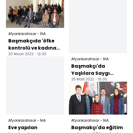
Afyonkarahisar - İHA
Başmakçıda 'öfke
kontrolü ve kadına
20 Nisan 2022 - 12:00
yönelik şiddetle
Afyonkarahisar - İHA
mücadele' semineri
Başmakçı'da
Yaşlılara Saygı
25 Mart 2022 - 15:00
Haftası etkinliği
Afyonkarahisar - İHA
Afyonkarahisar - İHA
Eve yapılan
Başmakçı'da eğitim