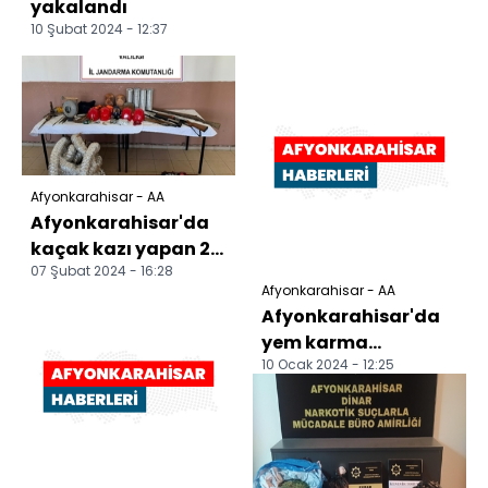
yakalandı
10 Şubat 2024 - 12:37
Afyonkarahisar - AA
Afyonkarahisar'da
kaçak kazı yapan 2
07 Şubat 2024 - 16:28
şüpheli yakalandı
Afyonkarahisar - AA
Afyonkarahisar'da
yem karma
10 Ocak 2024 - 12:25
makinesinin içine
düşen genç öldü