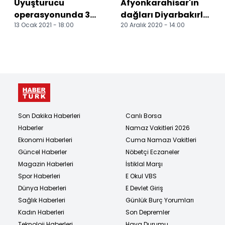
Uyuşturucu
Afyonkarahisar'ın
operasyonunda 3
dağları Diyarbakırlı
13 Ocak 2021 - 18:00
20 Aralık 2020 - 14:00
kişi gözaltına alındı
işçilerin emekleri ile
yeşillenecek
Son Dakika Haberleri
Canlı Borsa
Haberler
Namaz Vakitleri 2026
Ekonomi Haberleri
Cuma Namazı Vakitleri
Güncel Haberler
Nöbetçi Eczaneler
Magazin Haberleri
İstiklal Marşı
Spor Haberleri
E Okul VBS
Dünya Haberleri
E Devlet Giriş
Sağlık Haberleri
Günlük Burç Yorumları
Kadın Haberleri
Son Depremler
Teknoloji Haberleri
Hava Durumu