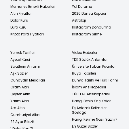
Memur ve Emekli Haberleri
Yol Durumu
Altın Fiyatları
2026 Dünya Kupası
Dolar Kuru
Astroloji
Euro Kuru
Instagram Dondurma
Kripto Para Fiyatları
Instagram Silme
Yemek Tarifleri
Video Haberler
Ayetel Kürsi
TDK Sözlük Anlamları
Saatlerin Anlamı
Üniversite Taban Puanları
Aşk Sözleri
Rüya Tabirleri
Günaydın Mesajları
Dünya Tarihi ve Türk Tarihi
Gram Altın
İslam Ansiklopedisi
Çeyrek Altın
TÜBİTAK Ansiklopedisi
Yarım Altın
Hangi Besin Kaç Kalori
Ata Altın
Eş Anlamlı Kelimeler
Sözlüğü
Cumhuriyet Altını
Hangi Kelime Nasıl Yazılır?
22 Ayar Bilezik
En Güzel Sözler
1 Dolar Kaç TL