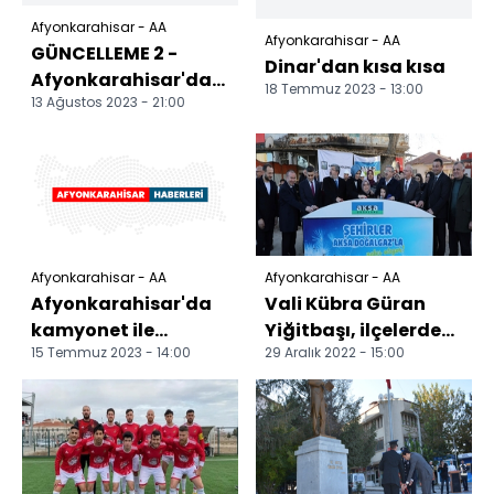
Afyonkarahisar - AA
Afyonkarahisar - AA
GÜNCELLEME 2 -
Dinar'dan kısa kısa
Afyonkarahisar'da
18 Temmuz 2023 - 13:00
13 Ağustos 2023 - 21:00
çıkan orman yangını
söndürüldü
Afyonkarahisar - AA
Afyonkarahisar - AA
Afyonkarahisar'da
Vali Kübra Güran
kamyonet ile
Yiğitbaşı, ilçelerdeki
15 Temmuz 2023 - 14:00
29 Aralık 2022 - 15:00
otomobil çarpıştı, 4
doğalgaz hizmete
kişi yaralandı
alım törenlerine k...