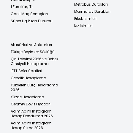
Metrobüs Durakları
1 Euro Kaç TL
Marmaray Durakları
Canlı Maç Sonuçları
Erkek İsimleri
Süper Lig Puan Durumu
Kız İsimleri
Atasözleri ve Anlamları
Türkçe Deyimler Sözlüğü
Çin Takvimi 2026 ve Bebek
Cinsiyeti Hesaplama
İETT Sefer Saatleri
Gebelik Hesaplama
Yükselen Burç Hesaplama
2026
Yüzde Hesaplama
Geçmiş Döviz Fiyatları
Adım Adım Instagram
Hesap Dondurma 2026
Adım Adım Instagram
Hesap Silme 2026