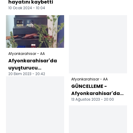
hayatını kaybetti
10 Ocak 2024 - 10:04
Afyonkarahisar - AA
Afyonkarahisar'da
uyuşturucu
20 Ekim 2023 - 20:42
operasyonunda 8
Afyonkarahisar - AA
şüpheli yakalandı
GÜNCELLEME -
Afyonkarahisar'da
13 Ağustos 2023 - 20:00
çıkan orman
yangınına
müdahale ediliyor