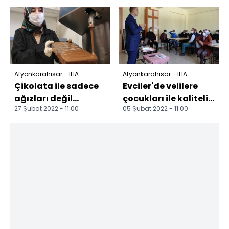
ulaşma kapandı
kooperatiflerimiz
Karla...
başarılarını o...
Afyonkarahisar - İHA
Afyonkarahisar - İHA
Çikolata ile sadece
Evciler'de velilere
ağızları değil
çocukları ile kaliteli
27 Şubat 2022 - 11:00
05 Şubat 2022 - 11:00
hayatını da
zaman geçirmenin
tatlandırdı 19
önemi anlatıldı
yaşındaki gen...