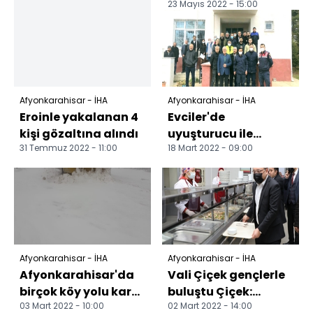
23 Mayıs 2022 - 15:00
adım ilçeleri ziyaret
ediyor Vali Yiği...
Afyonkarahisar - İHA
Afyonkarahisar - İHA
Eroinle yakalanan 4
Evciler'de
kişi gözaltına alındı
uyuşturucu ile
31 Temmuz 2022 - 11:00
18 Mart 2022 - 09:00
mücadele ele alındı
Afyonkarahisar - İHA
Afyonkarahisar - İHA
Afyonkarahisar'da
Vali Çiçek gençlerle
birçok köy yolu kar
buluştu Çiçek:
03 Mart 2022 - 10:00
02 Mart 2022 - 14:00
yağışı nedeniyle
"Kadın