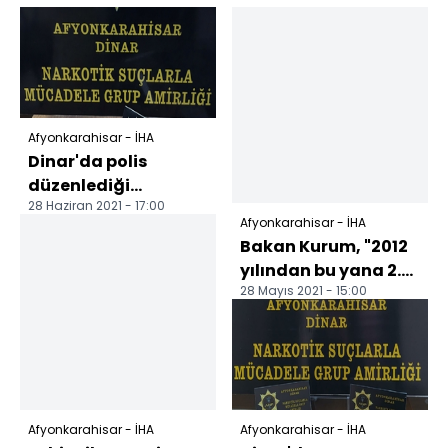
Afyonkarahisar - İHA
Dinar'da polis
düzenlediği
28 Haziran 2021 - 17:00
operasyonda eroin
Afyonkarahisar - İHA
ele geçirdi
Bakan Kurum, "2012
yılından bu yana 2.5
28 Mayıs 2021 - 15:00
milyon konutu
vatandaşımıza
teslim...
Afyonkarahisar - İHA
Afyonkarahisar - İHA