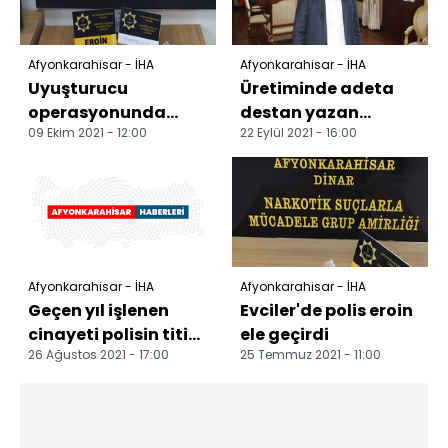
Afyonkarahisar - İHA
Afyonkarahisar - İHA
Uyuşturucu
Üretiminde adeta
operasyonunda
destan yazan
09 Ekim 2021 - 12:00
22 Eylül 2021 - 16:00
yakalanan 2 kişiden
kadınların hedefini
1'i tutuklandı
Vali Çiçek yükseltti
Afyo...
Afyonkarahisar - İHA
Afyonkarahisar - İHA
Geçen yıl işlenen
Evciler'de polis eroin
cinayeti polisin titiz
ele geçirdi
26 Ağustos 2021 - 17:00
25 Temmuz 2021 - 11:00
çalışması çözdü
Cinayet işledikten...