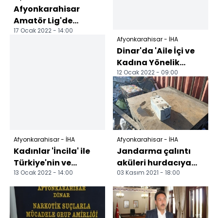
Afyonkarahisar
Amatör Lig'de
17 Ocak 2022 - 14:00
kıyasıya mücadele
Afyonkarahisar - İHA
Dinar'da 'Aile İçi ve
Kadına Yönelik
12 Ocak 2022 - 09:00
Şiddetle Mücadele'
semineri
Afyonkarahisar - İHA
Afyonkarahisar - İHA
Kadınlar 'İncila' ile
Jandarma çalıntı
Türkiye'nin ve
aküleri hurdacıya
13 Ocak 2022 - 14:00
03 Kasım 2021 - 18:00
dünyanın ağzını
satılmak üzereyken
tatlandıracak
ele geçirdi Çaldığı
Kadınlar...
a...