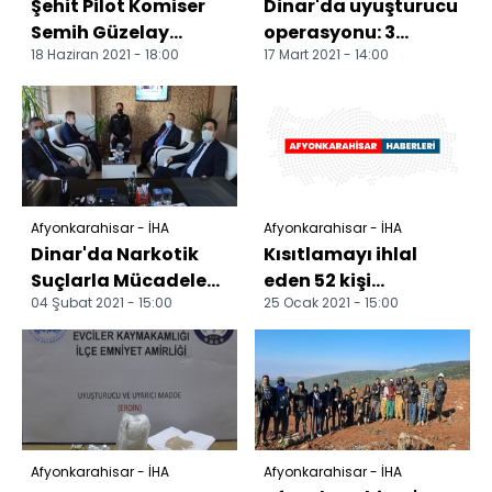
Şehit Pilot Komiser
Dinar'da uyuşturucu
Semih Güzelay
operasyonu: 3
18 Haziran 2021 - 18:00
17 Mart 2021 - 14:00
unutulmadı
gözaltı
Afyonkarahisar - İHA
Afyonkarahisar - İHA
Dinar'da Narkotik
Kısıtlamayı ihlal
Suçlarla Mücadele
eden 52 kişi
04 Şubat 2021 - 15:00
25 Ocak 2021 - 15:00
Büro Amirliği
hakkında işlem
kuruldu
yapıldı
Afyonkarahisar - İHA
Afyonkarahisar - İHA