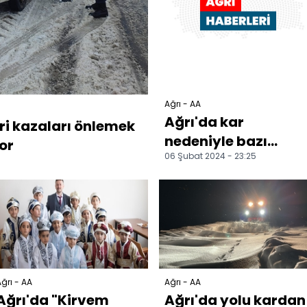
Ağrı - AA
Ağrı'da kar
ri kazaları önlemek
nedeniyle bazı
or
06 Şubat 2024 - 23:25
yerlerde eğitime ar
verildi
ğrı - AA
Ağrı - AA
Ağrı'da "Kirvem
Ağrı'da yolu kardan