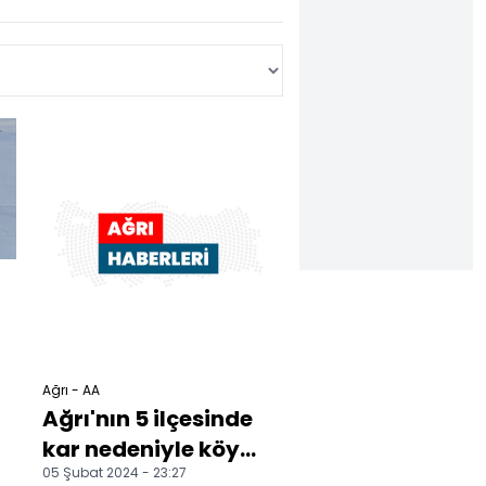
n
Ağrı - AA
Ağrı'nın 5 ilçesinde
kar nedeniyle köy
05 Şubat 2024 - 23:27
okullarında eğitime