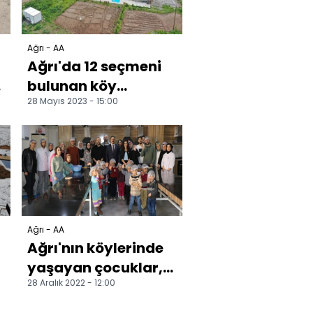
Ağrı - AA
Ağrı'da 12 seçmeni
bulunan köy
28 Mayıs 2023 - 15:00
sandığa gitti
Ağrı - AA
Ağrı'nın köylerinde
yaşayan çocuklar,
28 Aralık 2022 - 12:00
bir günlerini
üniversitelilerle