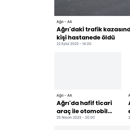
Ağrı - AA
Ağrı'daki trafik kazasın
kişi hastanede öldü
22 Eylül 2023 - 14:00
Ağrı - AA
A
Ağrı'da hafif ticari
araç ile otomobil
25 Nisan 2023 - 20:00
2
çarpıştı, 5 kişi
yaralandı