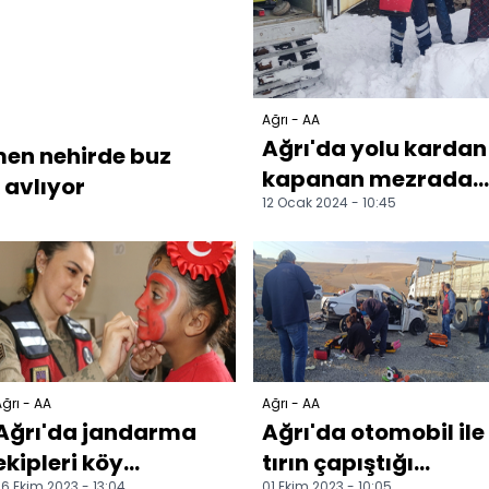
Ağrı - AA
Ağrı'da yolu kardan
en nehirde buz
kapanan mezrada
 avlıyor
12 Ocak 2024 - 10:45
rahatsızlanan
hamile kadın
hastaneye ka...
ğrı - AA
Ağrı - AA
Ağrı'da jandarma
Ağrı'da otomobil ile
ekipleri köy
tırın çapıştığı
6 Ekim 2023 - 13:04
01 Ekim 2023 - 10:05