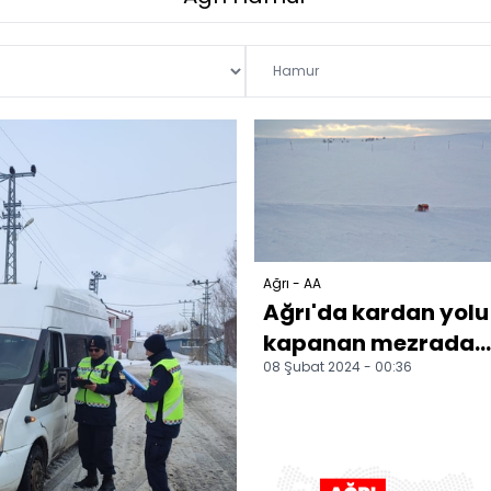
Ağrı - AA
Ağrı'da kardan yolu
kapanan mezrada
08 Şubat 2024 - 00:36
rahatsızlanan kadı
6 saatlik çalışma s...