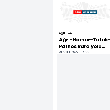
Ağrı - AA
Ağrı-Hamur-Tutak
Patnos kara yolu
01 Aralık 2022 - 16:00
ulaşıma açıldı