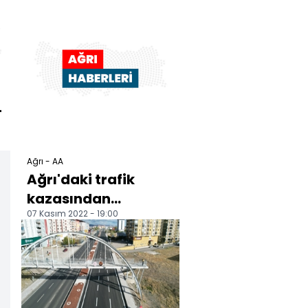
geçir...
-
Ağrı - AA
Ağrı'daki trafik
kazasından
07 Kasım 2022 - 19:00
yaralanan yolcular
yaşadıklarını anlattı