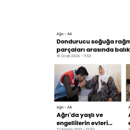
Ağrı - AA
Dondurucu soğuğa rağm
parçaları arasında balık
16 Ocak 2024 - 11:53
Ağrı - AA
A
Ağrı'da yaşlı ve
engellilerin evleri
27 Kasım 2023 - 12:50
2