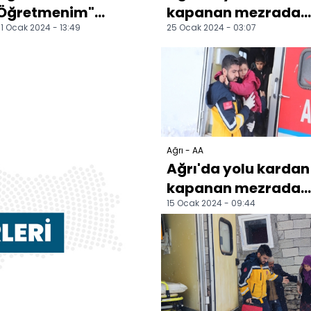
Öğretmenim"
kapanan mezrada
1 Ocak 2024 - 13:49
25 Ocak 2024 - 03:07
projesi kapsamında
rahatsızlanan
19 öğrenci sünnet
hamile kadın
edildi
hastaneye ul...
Ağrı - AA
Ağrı'da yolu kardan
kapanan mezradak
15 Ocak 2024 - 09:44
hasta 4 kardeşe
paletli ambulansla
ul...