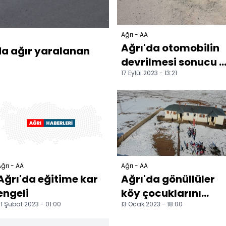
Ağrı - AA
Ağrı'da otomobilin
da ağır yaralanan
devrilmesi sonucu 5
17 Eylül 2023 - 13:21
kişi yaralandı
ğrı - AA
Ağrı - AA
Ağrı'da eğitime kar
Ağrı'da gönüllüler
engeli
köy çocuklarını
1 Şubat 2023 - 01:00
13 Ocak 2023 - 18:00
etkinliklerle
eğlendirdi