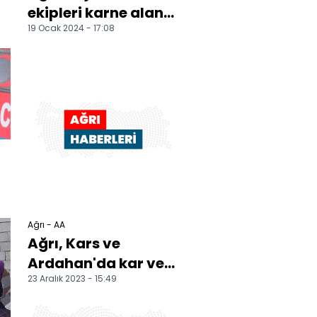
ekipleri karne alan
19 Ocak 2024 - 17:08
köy çocuklarını
hediyelerle mutlu
etti
i
Ağrı - AA
Ağrı, Kars ve
Ardahan'da kar ve
23 Aralık 2023 - 15:49
tipi hayatı olumsuz
etkiliyor