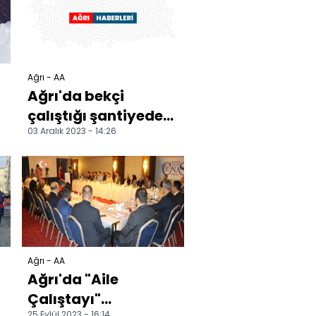
Ağrı - AA
Ağrı'da bekçi
çalıştığı şantiyede
03 Aralık 2023 - 14:26
ölü bulundu
Ağrı - AA
Ağrı'da "Aile
Çalıştayı"
25 Eylül 2023 - 16:14