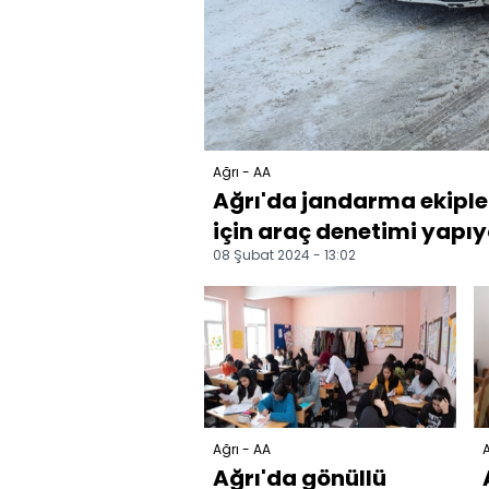
Ağrı - AA
Ağrı'da jandarma ekiple
için araç denetimi yapıy
08 Şubat 2024 - 13:02
Ağrı - AA
A
Ağrı'da gönüllü