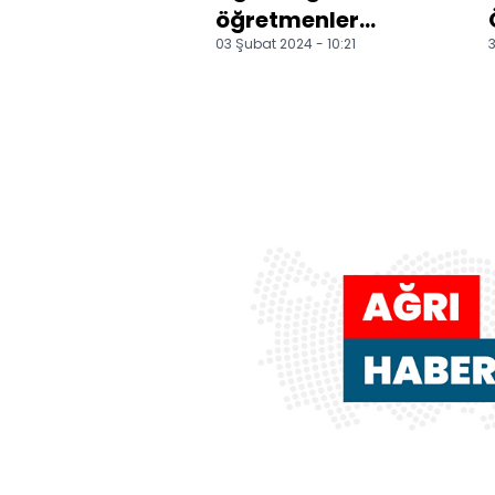
öğretmenler
03 Şubat 2024 - 10:21
3
kırsalda yaşayan
öğrencileri
üniversite sınavın...