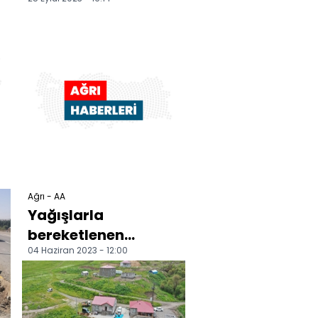
düzenlendi
Ağrı - AA
Yağışlarla
bereketlenen
04 Haziran 2023 - 12:00
yaylalarda geven
balı mesaisi başladı