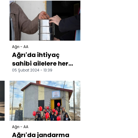
ara verildi
Ağrı - AA
Ağrı'da ihtiyaç
sahibi ailelere her
05 Şubat 2024 - 13:39
a
gün sıcak yemek
ulaştırılıyor
Ağrı - AA
Ağrı'da jandarma