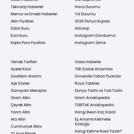
Teknoloji Haberleri
Hava Durumu
Memur ve Emekli Haberleri
Yol Durumu
Altın Fiyatları
2026 Dünya Kupası
Dolar Kuru
Astroloji
Euro Kuru
Instagram Dondurma
Kripto Para Fiyatları
Instagram Silme
Yemek Tarifleri
Video Haberler
Ayetel Kürsi
TDK Sözlük Anlamları
Saatlerin Anlamı
Üniversite Taban Puanları
Aşk Sözleri
Rüya Tabirleri
Günaydın Mesajları
Dünya Tarihi ve Türk Tarihi
Gram Altın
İslam Ansiklopedisi
Çeyrek Altın
TÜBİTAK Ansiklopedisi
Yarım Altın
Hangi Besin Kaç Kalori
Ata Altın
Eş Anlamlı Kelimeler
Sözlüğü
Cumhuriyet Altını
Hangi Kelime Nasıl Yazılır?
22 Ayar Bilezik