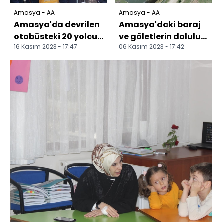
Amasya - AA
Amasya - AA
Amasya'da devrilen
Amasya'daki baraj
otobüsteki 20 yolcu
ve göletlerin doluluk
16 Kasım 2023 - 17:47
06 Kasım 2023 - 17:42
yaralandı
oranı yüzde 36'ya
yükseldi