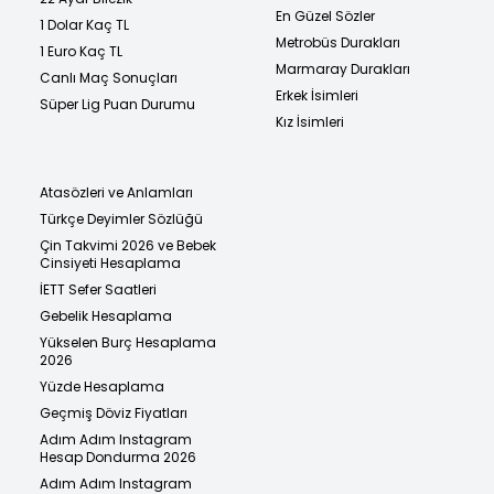
En Güzel Sözler
1 Dolar Kaç TL
Metrobüs Durakları
1 Euro Kaç TL
Marmaray Durakları
Canlı Maç Sonuçları
Erkek İsimleri
Süper Lig Puan Durumu
Kız İsimleri
Atasözleri ve Anlamları
Türkçe Deyimler Sözlüğü
Çin Takvimi 2026 ve Bebek
Cinsiyeti Hesaplama
İETT Sefer Saatleri
Gebelik Hesaplama
Yükselen Burç Hesaplama
2026
Yüzde Hesaplama
Geçmiş Döviz Fiyatları
Adım Adım Instagram
Hesap Dondurma 2026
Adım Adım Instagram