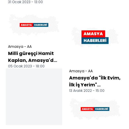
31 Ocak 2023 - 13:00
Amasya - AA
Milli güreşçi Hamit
Kaplan, Amasya'da
05 Ocak 2023 - 18:00
mezarı başında
Amasya - AA
anıldı
Amasya'da "İlk Evim,
İlk İş Yerim"
13 Aralık 2022 - 15:00
projesiyle yapılacak
konutlar için kura...