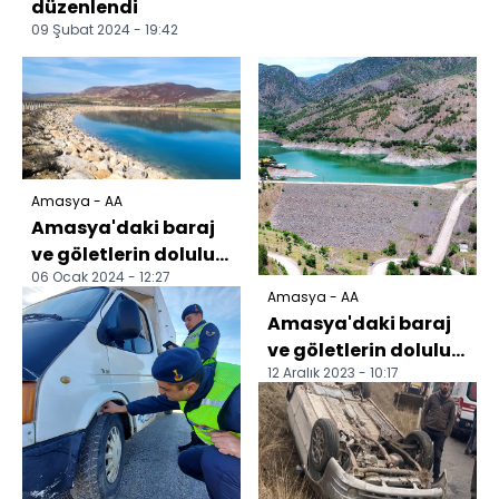
düzenlendi
09 Şubat 2024 - 19:42
Amasya - AA
Amasya'daki baraj
ve göletlerin doluluk
06 Ocak 2024 - 12:27
oranları yüzde 42'ye
Amasya - AA
ulaştı
Amasya'daki baraj
ve göletlerin doluluk
12 Aralık 2023 - 10:17
oranları yüzde 40'a
ulaştı