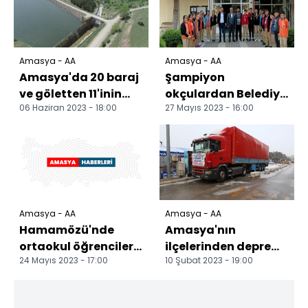
Amasya - AA
Amasya - AA
Amasya'da 20 baraj
Şampiyon
ve göletten 11'inin
okçulardan Belediye
06 Haziran 2023 - 18:00
27 Mayıs 2023 - 16:00
doluluk oranı yüzde
Başkanı
100'e ulaştı
Bayrakdar'a ziyaret
Amasya - AA
Amasya - AA
Hamamözü'nde
Amasya'nın
ortaokul öğrencileri
ilçelerinden deprem
24 Mayıs 2023 - 17:00
10 Şubat 2023 - 19:00
yaşlıları ziyaret etti
bölgesine yardımlar
sürüyor