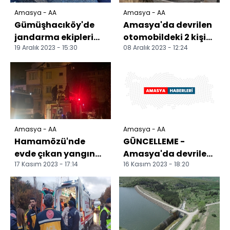
Amasya - AA
Amasya - AA
Gümüşhacıköy'de
Amasya'da devrilen
jandarma ekipleri
otomobildeki 2 kişi
19 Aralık 2023 - 15:30
08 Aralık 2023 - 12:24
kış lastiği denetimi
yaralandı
yaptı
Amasya - AA
Amasya - AA
Hamamözü'nde
GÜNCELLEME -
evde çıkan yangın
Amasya'da devrilen
17 Kasım 2023 - 17:14
16 Kasım 2023 - 18:20
hasara yol açtı
otobüsteki 27 yolcu
yaralandı