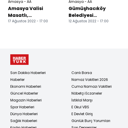
Amasya - AA
Amasya - AA
Amasya Valisi
Gümüşhacıköy
Masatlı,
Belediyesi
17 Ağustos 2022 - 17:00
12 Ağustos 2022 - 17:00
Hamamözü'nde
muharrem ayı
muhtarlarla bir
dolayısıyla aşure
araya geldi
dağıttı
Son Dakika Haberleri
Canlı Borsa
Haberler
Namaz Vakitleri 2026
Ekonomi Haberleri
Cuma Namazı Vakitleri
Güncel Haberler
Nöbetçi Eczaneler
Magazin Haberleri
İstiklal Marşı
Spor Haberleri
E Okul VBS
Dünya Haberleri
E Devlet Giriş
Sağlık Haberleri
Günlük Burç Yorumları
Kadın Haberleri
Son Depremler