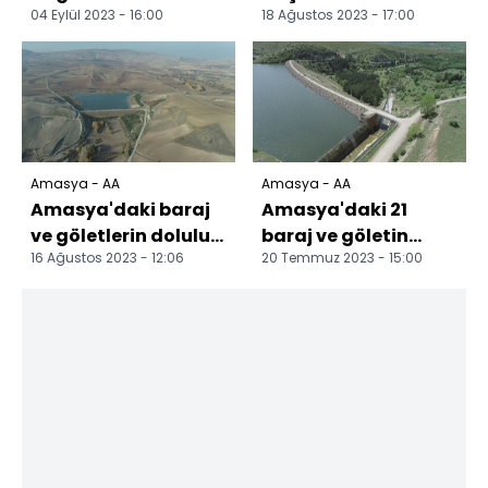
04 Eylül 2023 - 16:00
18 Ağustos 2023 - 17:00
oranı yüzde 35,7'ye
güven tazeledi
düştü
Amasya - AA
Amasya - AA
Amasya'daki baraj
Amasya'daki 21
ve göletlerin doluluk
baraj ve göletin
16 Ağustos 2023 - 12:06
20 Temmuz 2023 - 15:00
oranı yarıya düştü
ortalama doluluk
oranı yüzde 77 oldu