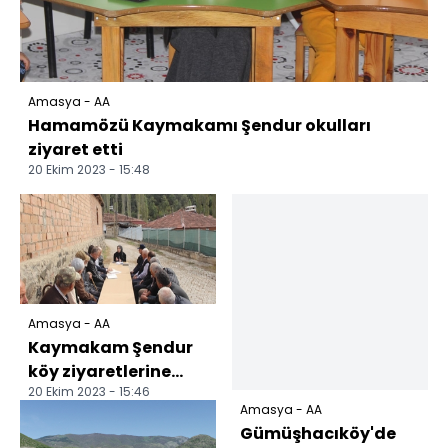
Amasya - AA
Hamamözü Kaymakamı Şendur okulları
ziyaret etti
20 Ekim 2023 - 15:48
Amasya - AA
Kaymakam Şendur
köy ziyaretlerine
20 Ekim 2023 - 15:46
devam ediyor
Amasya - AA
Gümüşhacıköy'de