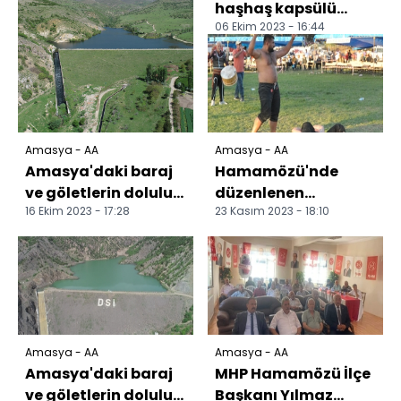
haşhaş kapsülü
06 Ekim 2023 - 16:44
alımı başladı
Amasya - AA
Amasya - AA
Amasya'daki baraj
Hamamözü'nde
ve göletlerin doluluk
düzenlenen
16 Ekim 2023 - 17:28
23 Kasım 2023 - 18:10
oranı yüzde 27'ye
karakucak
düştü
güreşlerinde Bekir
Eryücel başpehlivan
ol...
Amasya - AA
Amasya - AA
Amasya'daki baraj
MHP Hamamözü İlçe
ve göletlerin doluluk
Başkanı Yılmaz