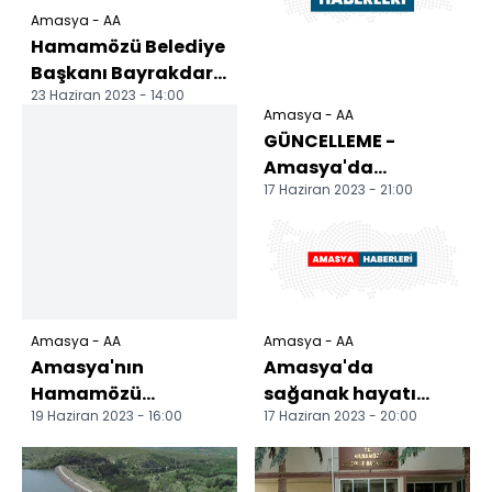
Amasya - AA
Hamamözü Belediye
Başkanı Bayrakdar,
23 Haziran 2023 - 14:00
yaşlıları ziyaret etti
Amasya - AA
GÜNCELLEME -
Amasya'da
17 Haziran 2023 - 21:00
sağanak hayatı
olumsuz etkiledi
Amasya - AA
Amasya - AA
Amasya'nın
Amasya'da
Hamamözü
sağanak hayatı
19 Haziran 2023 - 16:00
17 Haziran 2023 - 20:00
ilçesinde sağanak
olumsuz etkiledi
dolayısıyla bazı
yollar kapandı