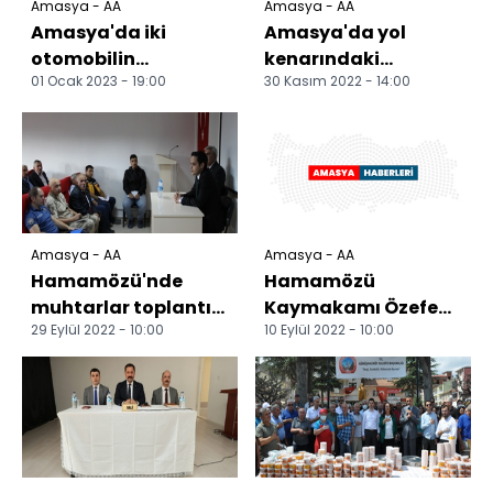
Amasya - AA
Amasya - AA
Amasya'da iki
Amasya'da yol
otomobilin
kenarındaki
01 Ocak 2023 - 19:00
30 Kasım 2022 - 14:00
çarpıştığı kazada 4
tezgahlardan 46
kişi yaralandı
çuval soğan çalan
zanlı yakalandı
Amasya - AA
Amasya - AA
Hamamözü'nde
Hamamözü
muhtarlar toplantısı
Kaymakamı Özefe
29 Eylül 2022 - 10:00
10 Eylül 2022 - 10:00
yapıldı
göreve başladı