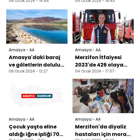
06 Ocak 2024 - 14:55
06 Ocak 2024 - 14:43
yolculuğuna
kaçak ürün ele
uğurlandı
geçirildi
Amasya - AA
Amasya - AA
Amasya'daki baraj
Merzifon İtfaiyesi
ve göletlerin doluluk
2023'de 426 olaya
06 Ocak 2024 - 12:27
04 Ocak 2024 - 17:57
oranları yüzde 42'ye
müdahale etti
ulaştı
Amasya - AA
Amasya - AA
Çocuk yaşta eline
Merzifon'da diyaliz
aldığı iğne ipliği 70
hastaları için moral