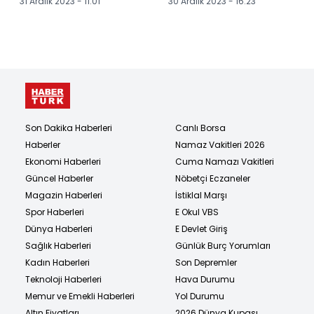
31 Aralık 2023 - 11:01
30 Aralık 2023 - 16:23
yıldır bırakmadı
etkinliği düzenlendi
Son Dakika Haberleri
Canlı Borsa
Haberler
Namaz Vakitleri 2026
Ekonomi Haberleri
Cuma Namazı Vakitleri
Güncel Haberler
Nöbetçi Eczaneler
Magazin Haberleri
İstiklal Marşı
Spor Haberleri
E Okul VBS
Dünya Haberleri
E Devlet Giriş
Sağlık Haberleri
Günlük Burç Yorumları
Kadın Haberleri
Son Depremler
Teknoloji Haberleri
Hava Durumu
Memur ve Emekli Haberleri
Yol Durumu
Altın Fiyatları
2026 Dünya Kupası