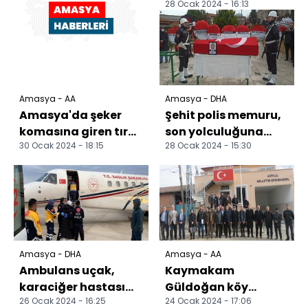
28 Ocak 2024 - 16:13
Amasya'da son
yolculuğuna
uğurlandı
Amasya - AA
Amasya - DHA
Amasya'da şeker
Şehit polis memuru,
komasına giren tır
son yolculuğuna
30 Ocak 2024 - 18:15
28 Ocak 2024 - 15:30
sürücüsü aracın
uğurlandı
camı kırılarak
çıkarıldı
Amasya - DHA
Amasya - AA
Ambulans uçak,
Kaymakam
karaciğer hastası
Güldoğan köy
26 Ocak 2024 - 16:25
24 Ocak 2024 - 17:06
kadın için havalandı
ziyaretlerine devam