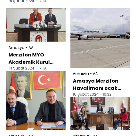
14 Şubat 2024 - 17:19
Amasya - AA
Merzifon MYO
Akademik Kurul
14 Şubat 2024 - 17:18
Toplantısı yapıldı
Amasya - AA
Amasya Merzifon
Havalimanı ocak
10 Şubat 2024 - 16:32
ayında 12 bin 842
yolcu ağırladı