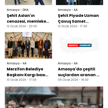
Amasya - DHA
Amasya - AA
Şehit Aslan'ın
Şehit Piyade Uzman
cenazesi, memleketi
Çavuş Samet
12 Ocak 2024 - 20:00
12 Ocak 2024 - 17:39
Amasya'ya
Aslan'ın cenazesi
uğurlandı (2)
Amasya'ya getirildi
Amasya - AA
Amasya - AA
Merzifon Belediye
Amasya'da çeşitli
Başkanı Kargı basın
suçlardan aranan 4
10 Ocak 2024 - 17:04
09 Ocak 2024 - 16:03
mensuplarıyla
firari hükümlü
buluştu
yakalandı