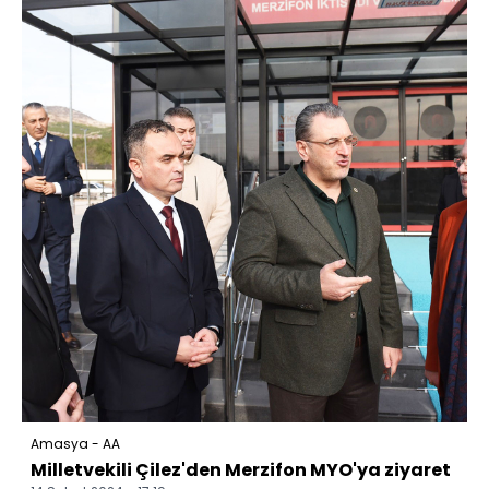
Amasya - AA
Milletvekili Çilez'den Merzifon MYO'ya ziyaret