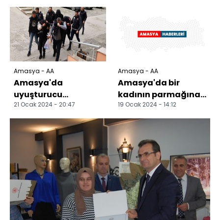
ediyor
Amasya - AA
Amasya - AA
Amasya'da
Amasya'da bir
uyuşturucu
kadının parmağına
21 Ocak 2024 - 20:47
19 Ocak 2024 - 14:12
operasyonunda 4
sıkışan yüzüğü
zanlı tutuklandı
itfaiye, "ip sarma"
tekniğiy...