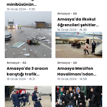
minibüsünün
19 Ocak 2024 - 11:35
sürücüsü öldü
Amasya - AA
Amasya'da ilkokul
öğrencileri şehitler
16 Ocak 2024 - 15:45
için klip hazırladı
Amasya - AA
Amasya - AA
Amasya'da 3 aracın
Amasya Merzifon
karıştığı trafik
Havalimanı'ndan
18 Ocak 2024 - 16:21
16 Ocak 2024 - 14:58
kazasında 2 kişi
2023 yılında 131 bin
yaralandı
513 yolcu uçtu