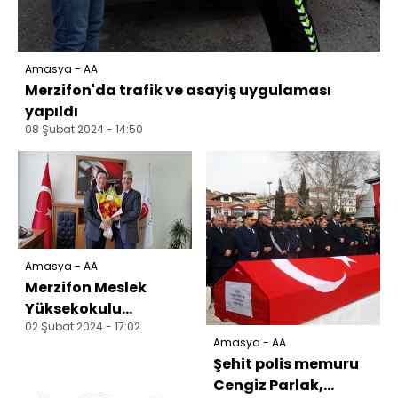
Amasya - AA
Merzifon'da trafik ve asayiş uygulaması
yapıldı
08 Şubat 2024 - 14:50
Amasya - AA
Merzifon Meslek
Yüksekokulu
02 Şubat 2024 - 17:02
Müdürlüğüne Onur
Amasya - AA
Çapkulaç atandı
Şehit polis memuru
Cengiz Parlak,