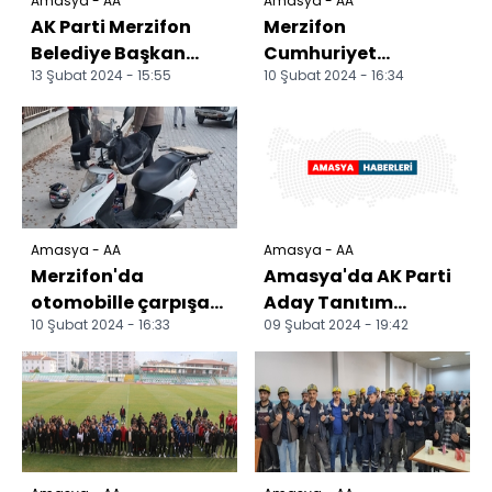
Amasya - AA
Amasya - AA
AK Parti Merzifon
Merzifon
Belediye Başkan
Cumhuriyet
13 Şubat 2024 - 15:55
10 Şubat 2024 - 16:34
adayı Sütcü,
Başsavcısı Akkaya
gazetecilerle bir
göreve başladı
araya geld...
Amasya - AA
Amasya - AA
Merzifon'da
Amasya'da AK Parti
otomobille çarpışan
Aday Tanıtım
10 Şubat 2024 - 16:33
09 Şubat 2024 - 19:42
motosikletin
Toplantısı
sürücüsü yaralandı
düzenlendi