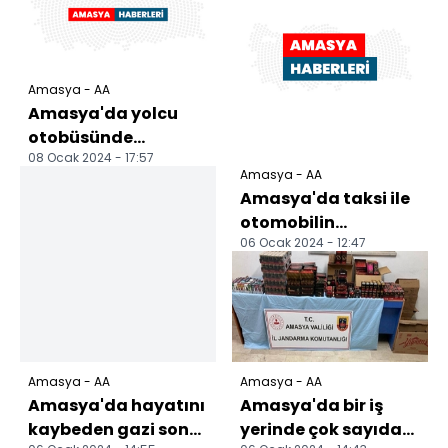
Amasya - AA
Amasya'da yolcu
otobüsünde
08 Ocak 2024 - 17:57
uyuşturucuyla
Amasya - AA
yakalanan şüpheli
Amasya'da taksi ile
tutuklandı
otomobilin
06 Ocak 2024 - 12:47
çarpıştığı kazada 3
kişi yaralandı
Amasya - AA
Amasya - AA
Amasya'da hayatını
Amasya'da bir iş
kaybeden gazi son
yerinde çok sayıda