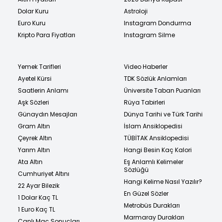
Dolar Kuru
Astroloji
Euro Kuru
Instagram Dondurma
Kripto Para Fiyatları
Instagram Silme
Yemek Tarifleri
Video Haberler
Ayetel Kürsi
TDK Sözlük Anlamları
Saatlerin Anlamı
Üniversite Taban Puanları
Aşk Sözleri
Rüya Tabirleri
Günaydın Mesajları
Dünya Tarihi ve Türk Tarihi
Gram Altın
İslam Ansiklopedisi
Çeyrek Altın
TÜBİTAK Ansiklopedisi
Yarım Altın
Hangi Besin Kaç Kalori
Ata Altın
Eş Anlamlı Kelimeler
Sözlüğü
Cumhuriyet Altını
Hangi Kelime Nasıl Yazılır?
22 Ayar Bilezik
En Güzel Sözler
1 Dolar Kaç TL
Metrobüs Durakları
1 Euro Kaç TL
Marmaray Durakları
Canlı Maç Sonuçları