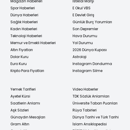
Magazin Haberleri
İstiklal Marşı
Spor Haberleri
E Okul VBS
Dünya Haberleri
E Devlet Giriş
Sağlık Haberleri
Günlük Burç Yorumları
Kadın Haberleri
Son Depremler
Teknoloji Haberleri
Hava Durumu
Memur ve Emekli Haberleri
Yol Durumu
Altın Fiyatları
2026 Dünya Kupası
Dolar Kuru
Astroloji
Euro Kuru
Instagram Dondurma
Kripto Para Fiyatları
Instagram Silme
Yemek Tarifleri
Video Haberler
Ayetel Kürsi
TDK Sözlük Anlamları
Saatlerin Anlamı
Üniversite Taban Puanları
Aşk Sözleri
Rüya Tabirleri
Günaydın Mesajları
Dünya Tarihi ve Türk Tarihi
Gram Altın
İslam Ansiklopedisi