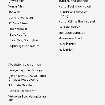
Çeyrek Altın
TÜBİTAK Ansiklopedisi
Yarım Altın
Hangi Besin Kaç Kalori
Ata Altın
Eş Anlamlı Kelimeler
Sözlüğü
Cumhuriyet Altını
Hangi Kelime Nasıl Yazılır?
22 Ayar Bilezik
En Güzel Sözler
1 Dolar Kaç TL
Metrobüs Durakları
1 Euro Kaç TL
Marmaray Durakları
Canlı Maç Sonuçları
Erkek İsimleri
Süper Lig Puan Durumu
Kız İsimleri
Atasözleri ve Anlamları
Türkçe Deyimler Sözlüğü
Çin Takvimi 2026 ve Bebek
Cinsiyeti Hesaplama
İETT Sefer Saatleri
Gebelik Hesaplama
Yükselen Burç Hesaplama
2026