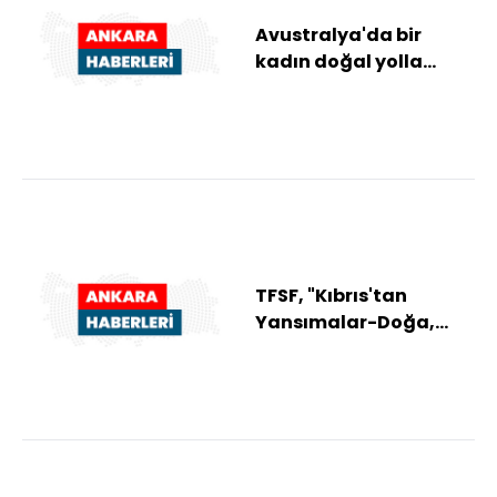
Avustralya'da bir
kadın doğal yolla
gebelik sonucu tek
yumurta dördüzleri d...
TFSF, "Kıbrıs'tan
Yansımalar-Doğa,
İnsan, Kültür, Tarih"
adlı fotoğraf serg...