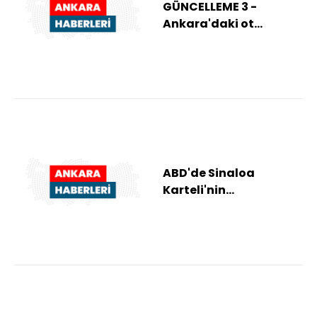
GÜNCELLEME 3 -
Ankara'daki ot
yangınıyla ilgili 1
şüpheli gözaltına
alındı
ABD'de Sinaloa
Karteli'nin
elebaşlarından "El
Mayo"ya müebbet
hapis cezası