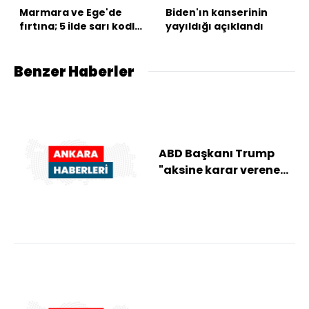
Marmara ve Ege'de
Biden'ın kanserinin
fırtına; 5 ilde sarı kodlu
yayıldığı açıklandı
uyarı!
Benzer Haberler
ABD Başkanı Trump
"aksine karar verene
kadar" İran'a yönelik
saldırıların s...