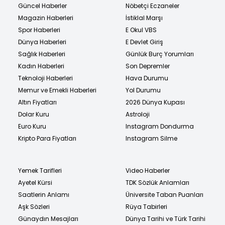
Güncel Haberler
Nöbetçi Eczaneler
Magazin Haberleri
İstiklal Marşı
Spor Haberleri
E Okul VBS
Dünya Haberleri
E Devlet Giriş
Sağlık Haberleri
Günlük Burç Yorumları
Kadın Haberleri
Son Depremler
Teknoloji Haberleri
Hava Durumu
Memur ve Emekli Haberleri
Yol Durumu
Altın Fiyatları
2026 Dünya Kupası
Dolar Kuru
Astroloji
Euro Kuru
Instagram Dondurma
Kripto Para Fiyatları
Instagram Silme
Yemek Tarifleri
Video Haberler
Ayetel Kürsi
TDK Sözlük Anlamları
Saatlerin Anlamı
Üniversite Taban Puanları
Aşk Sözleri
Rüya Tabirleri
Günaydın Mesajları
Dünya Tarihi ve Türk Tarihi