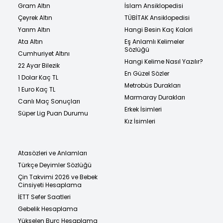
Gram Altın
İslam Ansiklopedisi
Çeyrek Altın
TÜBİTAK Ansiklopedisi
Yarım Altın
Hangi Besin Kaç Kalori
Ata Altın
Eş Anlamlı Kelimeler
Sözlüğü
Cumhuriyet Altını
Hangi Kelime Nasıl Yazılır?
22 Ayar Bilezik
En Güzel Sözler
1 Dolar Kaç TL
Metrobüs Durakları
1 Euro Kaç TL
Marmaray Durakları
Canlı Maç Sonuçları
Erkek İsimleri
Süper Lig Puan Durumu
Kız İsimleri
Atasözleri ve Anlamları
Türkçe Deyimler Sözlüğü
Çin Takvimi 2026 ve Bebek
Cinsiyeti Hesaplama
İETT Sefer Saatleri
Gebelik Hesaplama
Yükselen Burç Hesaplama