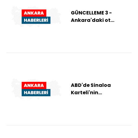
GÜNCELLEME 3 -
Ankara'daki ot
yangınıyla ilgili 1
şüpheli gözaltına
alındı
ABD'de Sinaloa
Karteli'nin
elebaşlarından "El
Mayo"ya müebbet
hapis cezası