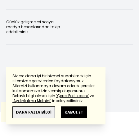
Günlük gelişmeleri sosyal
medya hesaplarından takip
edebilirsiniz.
Sizlere daha iyi bir hizmet sunabilmek için
sitemizde çerezlerden faydalanıyoruz.
Sitemizi kullanmaya devam ederek çerezleri
Powered by
Translate
kullanmamıza izin vermiş oluyorsunuz.
Detaylı bilgi almak için
‘Çerez Politikasını’
ve
‘Aydınlatma Metnini’
inceleyebilirsiniz.
Bu çeviride
Google Translete
kullanılmıştır.
Anlam ve çeviri hatalarından
haberturk.com
DAHA FAZLA BİLGİ
KABUL ET
sorumlu değildir.