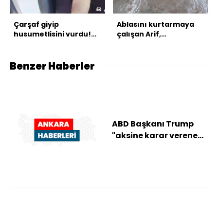
Çarşaf giyip
Ablasını kurtarmaya
husumetlisini vurdu!
çalışan Arif,
Takside kelepçe!
kurtarılamadı
Benzer Haberler
ABD Başkanı Trump
"aksine karar verene
kadar" İran'a yönelik
saldırıların s...