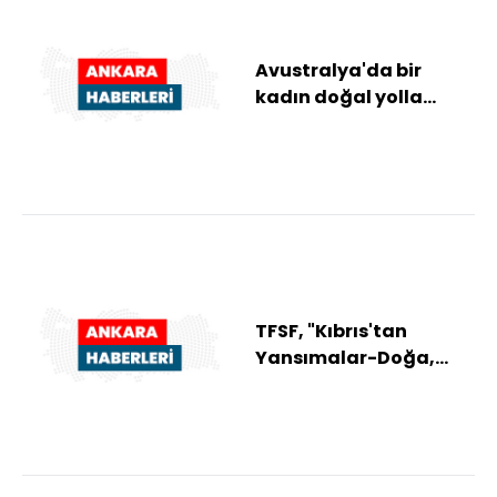
Avustralya'da bir
kadın doğal yolla
gebelik sonucu tek
yumurta dördüzleri d...
TFSF, "Kıbrıs'tan
Yansımalar-Doğa,
İnsan, Kültür, Tarih"
adlı fotoğraf serg...