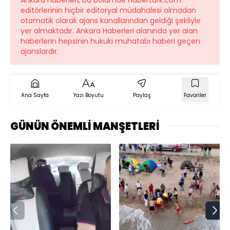
editörlerinin hiçbir editoryal müdahalesi olmadan
otomatik olarak ajans kanallarından geldiği şekliyle
yer almaktadır. Ankara Haberleri alanında yer alan
haberlerin hepsinin hukuki muhatabı haberi geçen
ajanslardır.
Ana Sayfa
Yazı Boyutu
Paylaş
Favoriler
GÜNÜN ÖNEMLİ MANŞETLERİ