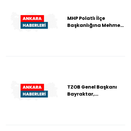
MHP Polatlı İlçe
Başkanlığına Mehmet
Aşçı yeniden seçildi
TZOB Genel Başkanı
Bayraktar,
Kahramankazan'da
zarar gören tarım
arazilerin...