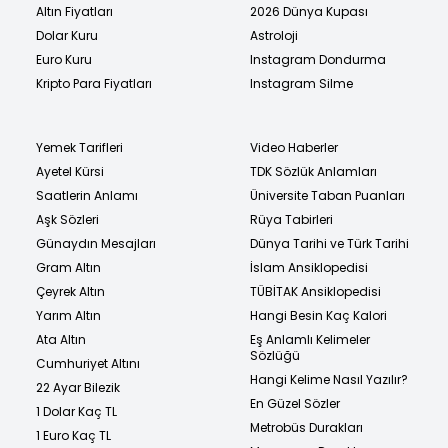
Altın Fiyatları
2026 Dünya Kupası
Dolar Kuru
Astroloji
Euro Kuru
Instagram Dondurma
Kripto Para Fiyatları
Instagram Silme
Yemek Tarifleri
Video Haberler
Ayetel Kürsi
TDK Sözlük Anlamları
Saatlerin Anlamı
Üniversite Taban Puanları
Aşk Sözleri
Rüya Tabirleri
Günaydın Mesajları
Dünya Tarihi ve Türk Tarihi
Gram Altın
İslam Ansiklopedisi
Çeyrek Altın
TÜBİTAK Ansiklopedisi
Yarım Altın
Hangi Besin Kaç Kalori
Ata Altın
Eş Anlamlı Kelimeler
Sözlüğü
Cumhuriyet Altını
Hangi Kelime Nasıl Yazılır?
22 Ayar Bilezik
En Güzel Sözler
1 Dolar Kaç TL
Metrobüs Durakları
1 Euro Kaç TL