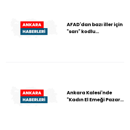
AFAD'dan bazı iller için
"sarı" kodlu
meteorolojik uyarı
Ankara Kalesi'nde
"Kadın El Emeği Pazarı"
kuruldu