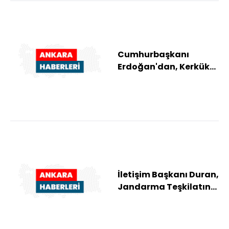
Cumhurbaşkanı
Erdoğan'dan, Kerkük
Valisi Ağa'nın ailesine
taziye telefonu
İletişim Başkanı Duran,
Jandarma Teşkilatının
187. kuruluş yılını
kutladı