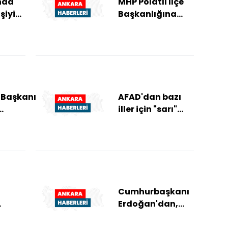
nda
MHP Polatlı İlçe
şiyi
Başkanlığına
Mehmet Aşçı
yeniden seçildi
 Başkanı
AFAD'dan bazı
iller için "sarı"
azan'da
kodlu
 tarım
meteorolojik
uyarı
Cumhurbaşkanı
Erdoğan'dan,
meği
Kerkük Valisi