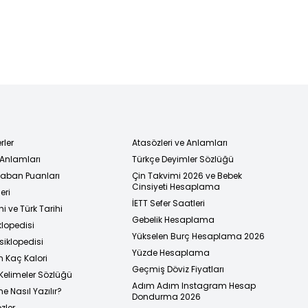
rler
Atasözleri ve Anlamları
 Anlamları
Türkçe Deyimler Sözlüğü
 Taban Puanları
Çin Takvimi 2026 ve Bebek
Cinsiyeti Hesaplama
eri
İETT Sefer Saatleri
i ve Türk Tarihi
Gebelik Hesaplama
klopedisi
Yükselen Burç Hesaplama 2026
siklopedisi
Yüzde Hesaplama
n Kaç Kalori
Geçmiş Döviz Fiyatları
Kelimeler Sözlüğü
Adım Adım Instagram Hesap
e Nasıl Yazılır?
Dondurma 2026
zler