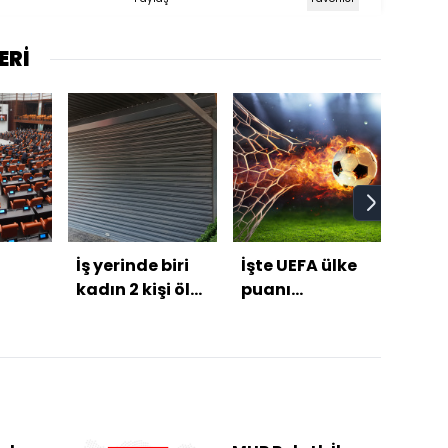
ERİ
İş yerinde biri
İşte UEFA ülke
9 gü
kadın 2 kişi ölü
puanı
şika
bulundu!
sıralamasında
olduğ
son durum!
fark 
ortay