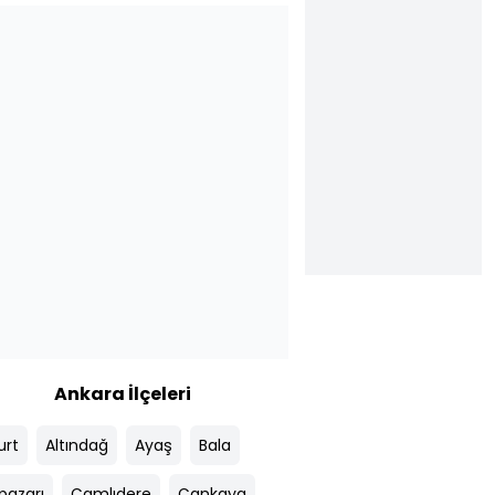
Ankara İlçeleri
urt
Altındağ
Ayaş
Bala
pazarı
Çamlıdere
Çankaya