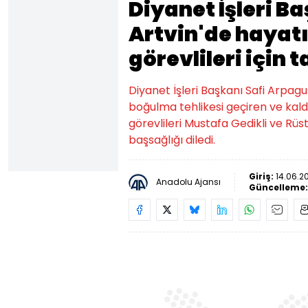
Diyanet İşleri B
Artvin'de hayat
görevlileri için 
Diyanet İşleri Başkanı Safi Arpaguş
boğulma tehlikesi geçiren ve kald
görevlileri Mustafa Gedikli ve Rü
başsağlığı diledi.
Giriş:
14.06.2
Anadolu Ajansı
Güncelleme