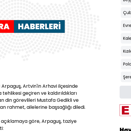
Çub
Evr
Kal
Kız
Pola
Şere
i Arpaguş, Artvin'in Arhavi ilçesinde
 tehlikesi geçiren ve kaldırıldıkları
 din görevlileri Mustafa Gedikli ve
n rahmet, ailelerine başsağlığı diledi.
ı açıklamaya göre, Arpaguş, taziye
i:
Ha