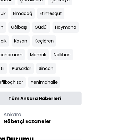
uk
Elmadağ
Etimesgut
en
Gölbaşı
Güdül
Haymana
ecik
Kazan
Keçiören
ılcahamam
Mamak
Nallıhan
tlı
Pursaklar
Sincan
flikoçhisar
Yenimahalle
Tüm Ankara Haberleri
Ankara
Nöbetçi Eczaneler
va Durumu