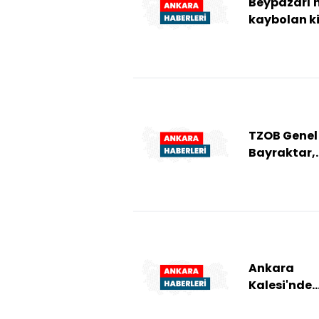
Beypazarı'
kaybolan ki
arama
çalışmaları
sürüyor
TZOB Genel
Bayraktar,
Kahramank
zarar gören
arazilerin...
Ankara
Kalesi'nde
"Kadın El E