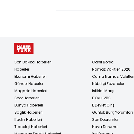
Pazarı" kur
Son Dakika Haberleri
Canlı Borsa
Haberler
Namaz Vakitleri 2026
Ekonomi Haberleri
Cuma Namazı Vakitler
Güncel Haberler
Nöbetçi Eczaneler
Magazin Haberleri
İstiklal Marşı
Spor Haberleri
E Okul VBS
Dünya Haberleri
E Devlet Giriş
Sağlık Haberleri
Günlük Burç Yorumları
Kadın Haberleri
Son Depremler
Teknoloji Haberleri
Hava Durumu
Memur ve Emekli Haberleri
Yol Durumu