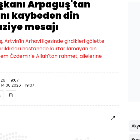
aşkanı Arpaguş'tan
ını kaybeden din
taziye mesajı
, Artvin'in Arhavi ilçesinde girdikleri gölette
ırıldıkları hastanede kurtarılamayan din
stem Özdemir'e Allah'tan rahmet, ailelerine
026 - 19:07
:
14.06.2026 - 19:07
Aky
Bey