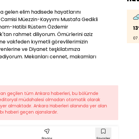
a gelen elim hadisede hayatlarını
Camisi Müezzin-Kayyımı Mustafa Gedikli
İmam-Hatibi Rüstem Özdemir
13
'tan rahmet diliyorum. Ömürlerini aziz
07
ine vakfeden kıymetli görevlilerimizin
evenlerine ve Diyanet teşkilatımıza
z ediyorum. Mekanları cennet, makamları
ndan geçilen tüm Ankara haberleri, bu bölümde
r editoryal müdahalesi olmadan otomatik olarak
e yer almaktadır. Ankara Haberleri alanında yer alan
ı haberi geçen ajanslardır.
Paylaş
Favoriler