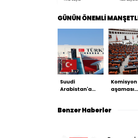
GÜNÜN ÖNEMLİ MANŞETL
Suudi
Komisyon
Arabistan'a
aşaması
ziyaret
başlıyor
Benzer Haberler