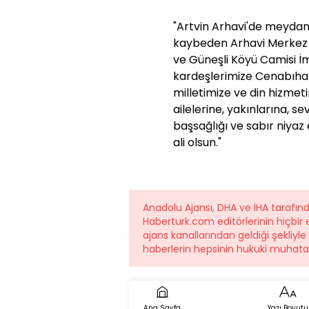
"Artvin Arhavi'de meydan
kaybeden Arhavi Merkez 
ve Güneşli Köyü Camisi 
kardeşlerimize Cenabıhak
milletimize ve din hizmet
ailelerine, yakınlarına, s
başsağlığı ve sabır niya
ali olsun."
Anadolu Ajansı, DHA ve İHA tarafı
Haberturk.com editörlerinin hiçbi
ajans kanallarından geldiği şekliyl
haberlerin hepsinin hukuki muhatab
Ana Sayfa
Yazı Boyutu