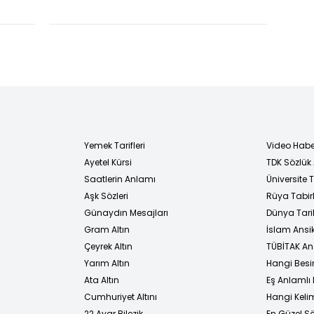
uldu
Ağa'nın ailesine
taziye telefonu
Yemek Tarifleri
Video Habe
Ayetel Kürsi
TDK Sözlük
i
Saatlerin Anlamı
Üniversite
Aşk Sözleri
Rüya Tabirl
Günaydın Mesajları
Dünya Tarih
Gram Altın
İslam Ansi
Çeyrek Altın
TÜBİTAK An
Yarım Altın
Hangi Besi
Ata Altın
Eş Anlamlı 
Cumhuriyet Altını
Hangi Kelim
22 Ayar Bilezik
En Güzel Sö