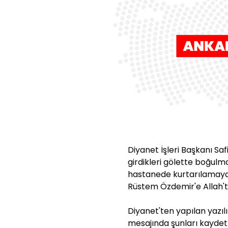
Diyanet İşleri Başkanı Saf
girdikleri gölette boğulma
hastanede kurtarılamayan
Rüstem Özdemir'e Allah'ta
Diyanet'ten yapılan yazıl
mesajında şunları kaydett