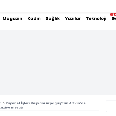
Magazin
Kadın
Sağlık
Yazılar
Teknoloji
G
i
Diyanet İşleri Başkanı Arpaguş'tan Artvin'de
 taziye mesajı