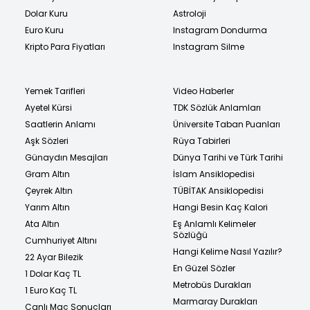
Dolar Kuru
Astroloji
Euro Kuru
Instagram Dondurma
Kripto Para Fiyatları
Instagram Silme
Yemek Tarifleri
Video Haberler
Ayetel Kürsi
TDK Sözlük Anlamları
Saatlerin Anlamı
Üniversite Taban Puanları
Aşk Sözleri
Rüya Tabirleri
Günaydın Mesajları
Dünya Tarihi ve Türk Tarihi
Gram Altın
İslam Ansiklopedisi
Çeyrek Altın
TÜBİTAK Ansiklopedisi
Yarım Altın
Hangi Besin Kaç Kalori
Ata Altın
Eş Anlamlı Kelimeler
Sözlüğü
Cumhuriyet Altını
Hangi Kelime Nasıl Yazılır?
22 Ayar Bilezik
En Güzel Sözler
1 Dolar Kaç TL
Metrobüs Durakları
1 Euro Kaç TL
Marmaray Durakları
Canlı Maç Sonuçları