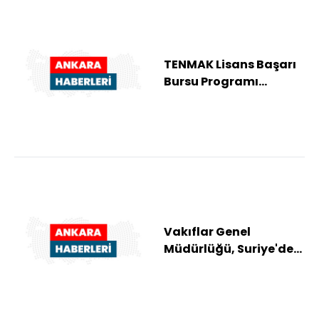
TENMAK Lisans Başarı
Bursu Programı
başlıyor
Vakıflar Genel
Müdürlüğü, Suriye'deki
ihtiyaç sahibi ailelere
30 bin gıda k...