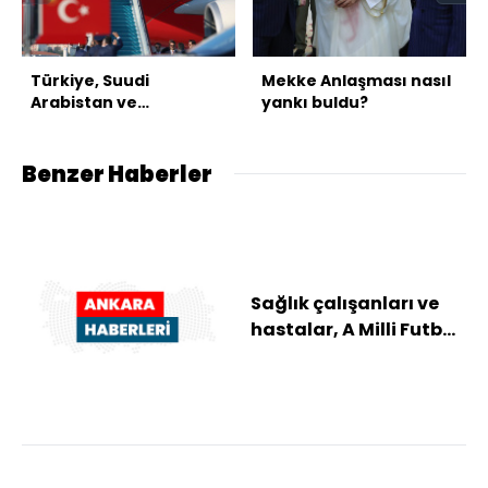
Türkiye, Suudi
Mekke Anlaşması nasıl
Arabistan ve
yankı buldu?
Pakistan'dan üçlü
savunma anlaşması
Benzer Haberler
Sağlık çalışanları ve
hastalar, A Milli Futbol
Takımı'nın maçını
hastanede...