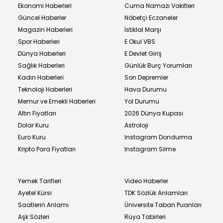
Ekonomi Haberleri
Cuma Namazı Vakitleri
Güncel Haberler
Nöbetçi Eczaneler
Magazin Haberleri
İstiklal Marşı
Spor Haberleri
E Okul VBS
Dünya Haberleri
E Devlet Giriş
Sağlık Haberleri
Günlük Burç Yorumları
Kadın Haberleri
Son Depremler
Teknoloji Haberleri
Hava Durumu
Memur ve Emekli Haberleri
Yol Durumu
Altın Fiyatları
2026 Dünya Kupası
Dolar Kuru
Astroloji
Euro Kuru
Instagram Dondurma
Kripto Para Fiyatları
Instagram Silme
Yemek Tarifleri
Video Haberler
Ayetel Kürsi
TDK Sözlük Anlamları
Saatlerin Anlamı
Üniversite Taban Puanları
Aşk Sözleri
Rüya Tabirleri