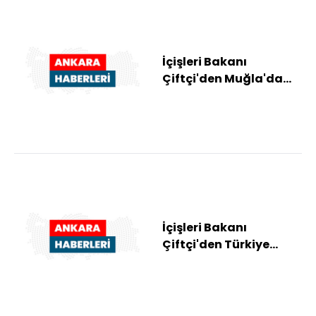
İçişleri Bakanı
Çiftçi'den Muğla'da
silahlı saldırıda şehit
olan polis memu...
İçişleri Bakanı
Çiftçi'den Türkiye
Yapay Zeka Eylem
Planı'na ilişkin paylaş...