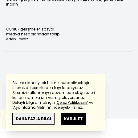
indirin
Günlük gelişmeleri sosyal
medya hesaplarından takip
edebilirsiniz.
Sizlere daha iyi bir hizmet sunabilmek için
sitemizde çerezlerden faydalanıyoruz.
Sitemizi kullanmaya devam ederek çerezleri
Powered by
Translate
kullanmamıza izin vermiş oluyorsunuz.
Detaylı bilgi almak için
‘Çerez Politikasını’
ve
‘Aydınlatma Metnini’
inceleyebilirsiniz.
Bu çeviride
Google Translete
kullanılmıştır.
Anlam ve çeviri hatalarından
haberturk.com
DAHA FAZLA BİLGİ
KABUL ET
sorumlu değildir.