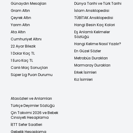
Günaydın Mesajları
Dünya Tarihi ve Türk Tarihi
Gram Altın
İslam Ansiklopedisi
Çeyrek Altın
TÜBİTAK Ansiklopedisi
Yarım Altın
Hangi Besin Kaç Kalori
Ata Altın
Eş Anlamlı Kelimeler
Sözlüğü
Cumhuriyet Altını
Hangi Kelime Nasıl Yazılır?
22 Ayar Bilezik
En Güzel Sözler
1 Dolar Kaç TL
Metrobüs Durakları
1 Euro Kaç TL
Marmaray Durakları
Canlı Maç Sonuçları
Erkek İsimleri
Süper Lig Puan Durumu
Kız İsimleri
Atasözleri ve Anlamları
Türkçe Deyimler Sözlüğü
Çin Takvimi 2026 ve Bebek
Cinsiyeti Hesaplama
İETT Sefer Saatleri
Gebelik Hesaplama