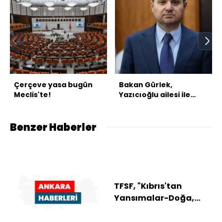
Çerçeve yasa bugün
Bakan Gürlek,
Meclis'te!
Yazıcıoğlu ailesi ile
görüşecek
Benzer Haberler
TFSF, "Kıbrıs'tan
Yansımalar-Doğa,
İnsan, Kültür, Tarih"
adlı fotoğraf serg...