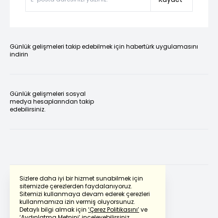
Günlük gelişmeleri takip edebilmek için habertürk uygulamasını
indirin
Günlük gelişmeleri sosyal
medya hesaplarından takip
edebilirsiniz.
Sizlere daha iyi bir hizmet sunabilmek için
sitemizde çerezlerden faydalanıyoruz.
Sitemizi kullanmaya devam ederek çerezleri
Powered by
Translate
kullanmamıza izin vermiş oluyorsunuz.
Detaylı bilgi almak için
‘Çerez Politikasını’
ve
‘Aydınlatma Metnini’
inceleyebilirsiniz.