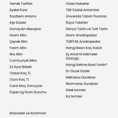
Yemek Tarifleri
Video Haberler
Ayetel Kürsi
TDK Sözlük Anlamları
Saatlerin Anlamı
Üniversite Taban Puanları
Aşk Sözleri
Rüya Tabirleri
Günaydın Mesajları
Dünya Tarihi ve Türk Tarihi
Gram Altın
İslam Ansiklopedisi
Çeyrek Altın
TÜBİTAK Ansiklopedisi
Yarım Altın
Hangi Besin Kaç Kalori
Ata Altın
Eş Anlamlı Kelimeler
Sözlüğü
Cumhuriyet Altını
Hangi Kelime Nasıl Yazılır?
22 Ayar Bilezik
En Güzel Sözler
1 Dolar Kaç TL
Metrobüs Durakları
1 Euro Kaç TL
Marmaray Durakları
Canlı Maç Sonuçları
Erkek İsimleri
Süper Lig Puan Durumu
Kız İsimleri
Atasözleri ve Anlamları