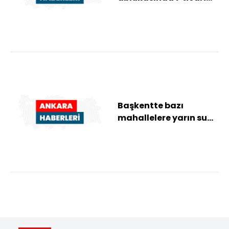
geminin rotaları
değiştirildi, 1...
Başkentte bazı
mahallelere yarın su
verilemeyecek