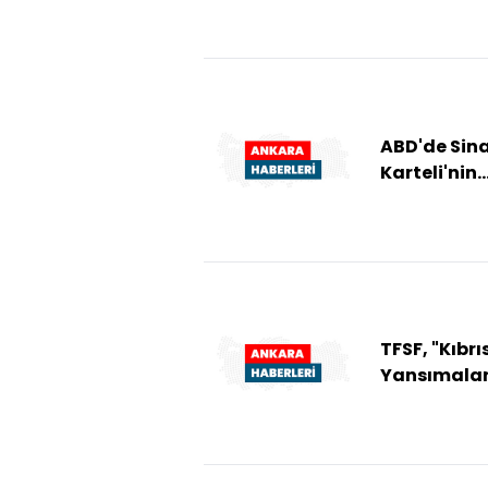
kadar" İran
yönelik
saldırıların s
ABD'de Sin
Karteli'nin
elebaşları
"El Mayo"y
müebbet ha
cezası
TFSF, "Kıbrı
Yansımala
Doğa, İnsan
Kültür, Tari
adlı fotoğr
serg...