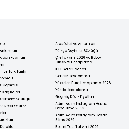
rler
Atasözleri ve Anlamları
 Anlamları
Türkçe Deyimler Sözlüğü
 Taban Puanları
Çin Takvimi 2026 ve Bebek
Cinsiyeti Hesaplama
eri
İETT Sefer Saatleri
i ve Türk Tarihi
Gebelik Hesaplama
klopedisi
Yükselen Burç Hesaplama 2026
siklopedisi
Yüzde Hesaplama
n Kaç Kalori
Geçmiş Döviz Fiyatları
Kelimeler Sözlüğü
Adım Adım Instagram Hesap
e Nasıl Yazılır?
Dondurma 2026
zler
Adım Adım Instagram Hesap
urakları
Silme 2026
urakları
Resmi Tatil Takvimi 2026