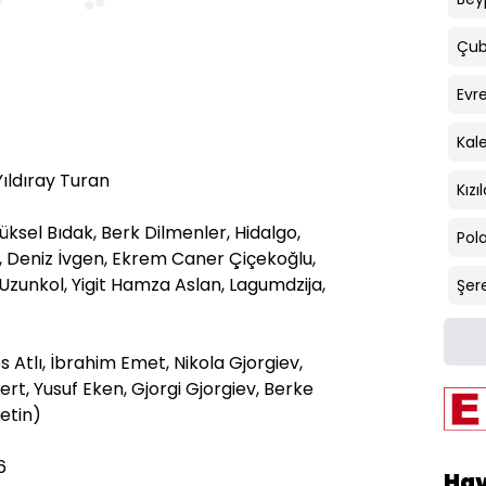
Çub
Evr
t
Kal
ıldıray Turan
Kız
ksel Bıdak, Berk Dilmenler, Hidalgo,
Pola
 Deniz İvgen, Ekrem Caner Çiçekoğlu,
 Uzunkol, Yigit Hamza Aslan, Lagumdzija,
Şere
 Atlı, İbrahim Emet, Nikola Gjorgiev,
ert, Yusuf Eken, Gjorgi Gjorgiev, Berke
Çetin)
6
Ha