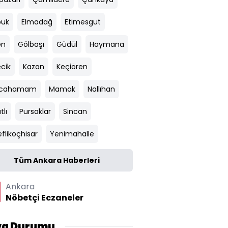
uk
Elmadağ
Etimesgut
en
Gölbaşı
Güdül
Haymana
ecik
Kazan
Keçiören
ılcahamam
Mamak
Nallıhan
tlı
Pursaklar
Sincan
flikoçhisar
Yenimahalle
Tüm Ankara Haberleri
Ankara
Nöbetçi Eczaneler
va Durumu