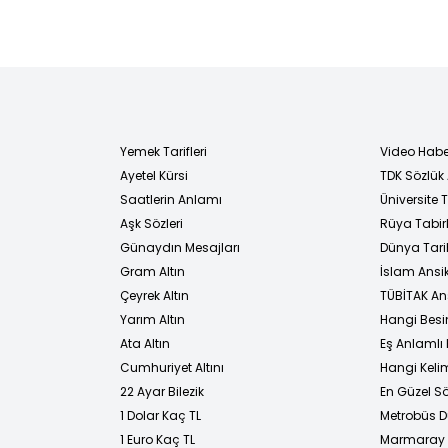
Yemek Tarifleri
Video Habe
Ayetel Kürsi
TDK Sözlük
i
Saatlerin Anlamı
Üniversite
Aşk Sözleri
Rüya Tabirl
Günaydın Mesajları
Dünya Tarih
Gram Altın
İslam Ansi
Çeyrek Altın
TÜBİTAK An
Yarım Altın
Hangi Besi
Ata Altın
Eş Anlamlı 
Cumhuriyet Altını
Hangi Kelim
22 Ayar Bilezik
En Güzel Sö
1 Dolar Kaç TL
Metrobüs D
1 Euro Kaç TL
Marmaray D