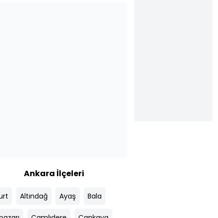
Ankara İlçeleri
urt
Altındağ
Ayaş
Bala
pazarı
Çamlıdere
Çankaya