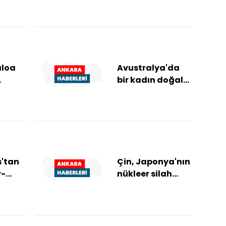
'a
şüpheli
gözaltına alındı
...
aloa
Avustralya'da
bir kadın doğal
ndan
yolla gebelik
a
sonucu tek
pis
yumurta
dördüzleri d...
s'tan
Çin, Japonya'nın
r-
nükleer silah
,
karşıtı üç ilkesini
h"
revize etmesi
af
olasılığın...