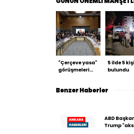
GÜNÜN ÖNEMLİ MANŞETL
"Çerçeve yasa"
5 ilde 5 kiş
görüşmeleri
bulundu
tamamlandı
Benzer Haberler
ABD Başkan
Trump "aks
karar vere