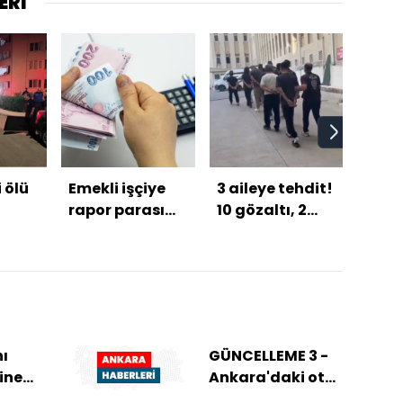
ERİ
i ölü
Emekli işçiye
3 aileye tehdit!
İşte 
rapor parası
10 gözaltı, 2
puan
var mı?
tutuklama
sıra
son 
ı
GÜNCELLEME 3 -
ine
Ankara'daki ot
ne
yangınıyla ilgili 1