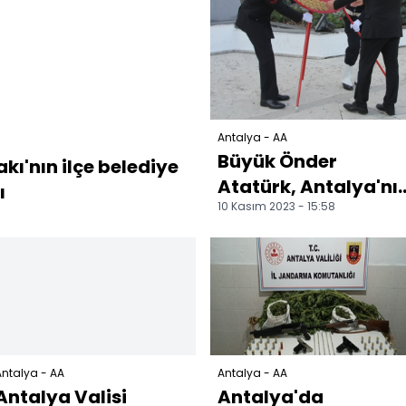
Antalya - AA
Büyük Önder
kı'nın ilçe belediye
Atatürk, Antalya'nı
ı
10 Kasım 2023 - 15:58
ilçelerinde anıldı
ntalya - AA
Antalya - AA
Antalya Valisi
Antalya'da