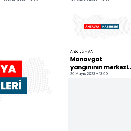
yeşeren fidanlar 50
operasyonunda 1
santimetreye ulaşt...
kişi yakalandı
Antalya - AA
Manavgat
yangınının merkezi
20 Mayıs 2023 - 13:00
Kalemler
Mahallesi'nde afeti
izleri devletin e...