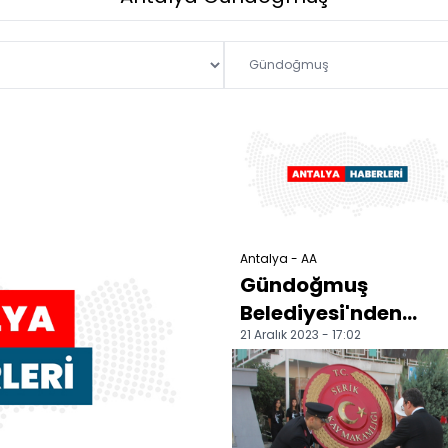
Antalya - AA
Gündoğmuş
Belediyesi'nden
21 Aralık 2023 - 17:02
"ücretsiz hastane
servisi" hizmeti