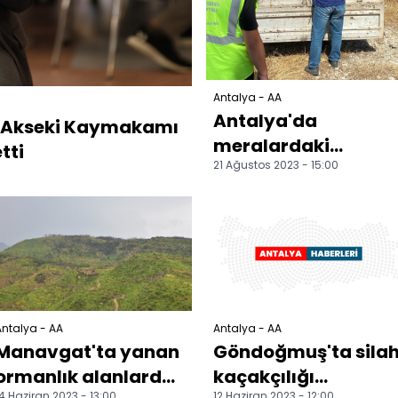
Antalya - AA
Antalya'da
an Akseki Kaymakamı
meralardaki
tti
21 Ağustos 2023 - 15:00
çekirgelere karşı
"hindili" mücadele
ntalya - AA
Antalya - AA
Manavgat'ta yanan
Göndoğmuş'ta sila
ormanlık alanlarda
kaçakçılığı
4 Haziran 2023 - 13:00
12 Haziran 2023 - 12:00