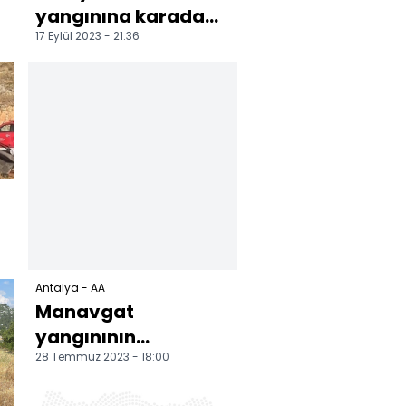
yangınına karadan
17 Eylül 2023 - 21:36
müdahale sürüyor
Antalya - AA
Manavgat
yangınının
28 Temmuz 2023 - 18:00
üzerinden iki yıl
geçti