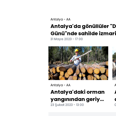
Antalya - AA
Antalya'da gönüllüler "
Günü"nde sahilde izmari
31 Mayıs 2023 - 17:00
Antalya - AA
A
Antalya'daki orman
yangınından geriye
23 Şubat 2023 - 13:00
0
kalan kütükler
depremzedeleri