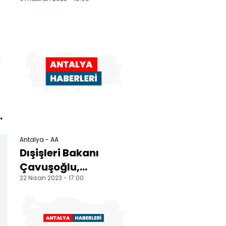
kamp ve karavan
alanı kuruluyor
Antalya - AA
n
Dışişleri Bakanı
Çavuşoğlu,
22 Nisan 2023 - 17:00
Antalya'da
vatandaşlarla
bayramlaştı: