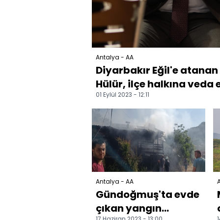
Antalya - AA
Diyarbakır Eğil'e atan
Hülür, ilçe halkına veda e
01 Eylül 2023 - 12:11
Antalya - AA
A
Gündoğmuş'ta evde
çıkan yangın
17 Haziran 2023 - 13:00
1