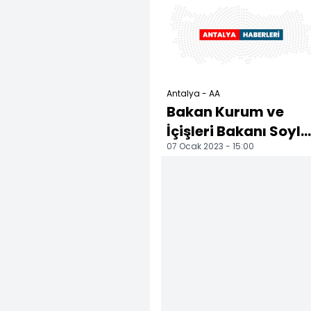
Antalya - AA
Bakan Kurum ve
İçişleri Bakanı Soylu
07 Ocak 2023 - 15:00
Antalya'da toplu
açılış töreni'nde ko..