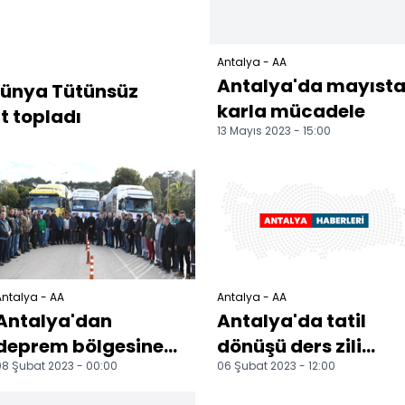
Antalya - AA
Antalya'da mayıst
Dünya Tütünsüz
karla mücadele
t topladı
13 Mayıs 2023 - 15:00
ntalya - AA
Antalya - AA
Antalya'dan
Antalya'da tatil
deprem bölgesine
dönüşü ders zili
8 Şubat 2023 - 00:00
06 Şubat 2023 - 12:00
yardım ve destekler
çaldı
sürüyor