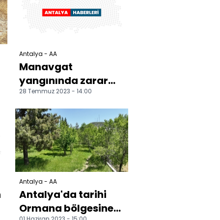
Antalya - AA
Manavgat
yangınında zarar
28 Temmuz 2023 - 14:00
gören alanların
tamamına yakını
ağaçlandırıldı
Antalya - AA
h
Antalya'da tarihi
Ormana bölgesine
01 Haziran 2023 - 15:00