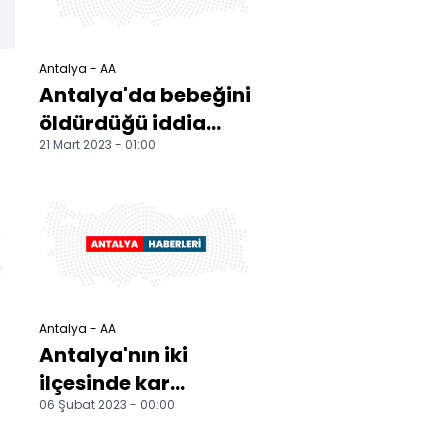
Antalya - AA
a
Antalya'da bebeğini
öldürdüğü iddia
21 Mart 2023 - 01:00
edilen kadın
tutuklandı
Antalya - AA
Antalya'nın iki
ilçesinde kar
06 Şubat 2023 - 00:00
nedeniyle eğitime
ara verildi