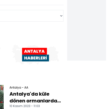
Antalya - AA
Antalya'da küle
dönen ormanlarda
10 Kasım 2023 - 11:03
5,5 milyon fidan