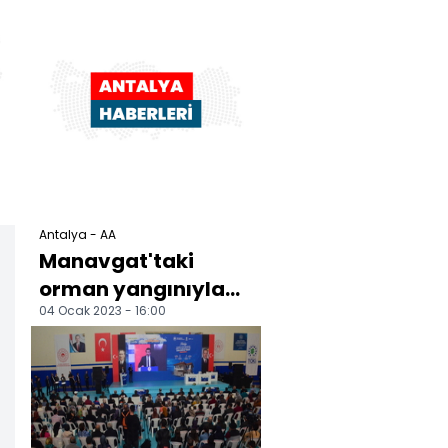
,
Antalya - AA
.
Manavgat'taki
orman yangınıyla
04 Ocak 2023 - 16:00
ilgili davada karar