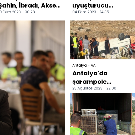
Şahin, İbradı, Akseki
uyuşturucu
9 Ekim 2023 - 00:28
04 Ekim 2023 - 14:35
ve Gündoğmuş'ta
operasyonunda 3
incelemelerde
şüpheli yakalandı
bulundu
Antalya - AA
Antalya'da
şarampole
23 Ağustos 2023 - 22:00
yuvarlanan
minibüsteki 9 kişi
yaralandı