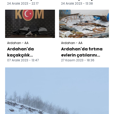
24 Aralık 2023 - 22:17
24 Aralık 2023 - 13:38
ulaşıma kapanan
aksatıyor
bazı yollar yeniden
açıldı
Ardahan - AA
Ardahan - AA
Ardahan'da
Ardahan'da fırtına
kaçakçılık
evlerin çatılarını
07 Aralık 2023 - 13:47
27 Kasım 2023 - 18:36
operasyonunda 4
uçurdu
zanlı yakalandı