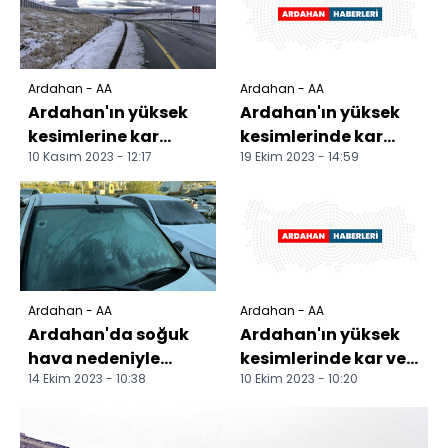
Ardahan - AA
Ardahan - AA
Ardahan'ın yüksek
Ardahan'ın yüksek
kesimlerine kar
kesimlerinde kar
10 Kasım 2023 - 12:17
19 Ekim 2023 - 14:59
yağdı
etkili oluyor
Ardahan - AA
Ardahan - AA
Ardahan'da soğuk
Ardahan'ın yüksek
hava nedeniyle
kesimlerinde kar ve
14 Ekim 2023 - 10:38
10 Ekim 2023 - 10:20
kırağı ve buzlanma
sis etkili oldu
oluştu