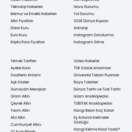
Teknoloji Haberleri
Hava Durumu
Memur ve Emekli Haberleri
Yol Durumu
Altın Fiyatları
2026 Dünya Kupası
Dolar Kuru
Astroloji
Euro Kuru
Instagram Dondurma
Kripto Para Fiyatları
Instagram Silme
Yemek Tarifleri
Video Haberler
Ayetel Kürsi
TDK Sözlük Anlamları
Saatlerin Anlamı
Üniversite Taban Puanları
Aşk Sözleri
Rüya Tabirleri
Günaydın Mesajları
Dünya Tarihi ve Türk Tarihi
Gram Altın
İslam Ansiklopedisi
Çeyrek Altın
TÜBİTAK Ansiklopedisi
Yarım Altın
Hangi Besin Kaç Kalori
Ata Altın
Eş Anlamlı Kelimeler
Sözlüğü
Cumhuriyet Altını
Hangi Kelime Nasıl Yazılır?
22 Ayar Bilezik