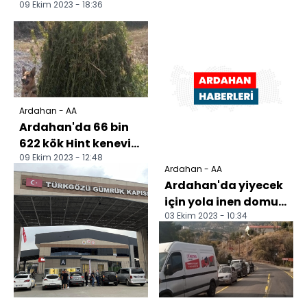
09 Ekim 2023 - 18:36
Ardahan - AA
Ardahan'da 66 bin
622 kök Hint keneviri
09 Ekim 2023 - 12:48
imha edildi
Ardahan - AA
Ardahan'da yiyecek
için yola inen domuz
03 Ekim 2023 - 10:34
sürüsü görüntülendi