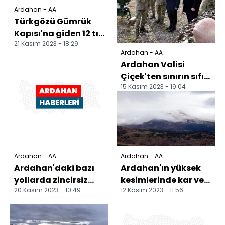
Ardahan - AA
Türkgözü Gümrük
Kapısı'na giden 12 tır
21 Kasım 2023 - 18:29
kar ve buzlanma
Ardahan - AA
nedeniyle yolda
Ardahan Valisi
kald...
Çiçek'ten sınırın sıfır
15 Kasım 2023 - 19:04
noktasındaki
askerlere moral
ziyaret...
Ardahan - AA
Ardahan - AA
Ardahan'daki bazı
Ardahan'ın yüksek
yollarda zincirsiz
kesimlerinde kar ve
20 Kasım 2023 - 10:49
12 Kasım 2023 - 11:56
ağır tonajlı araçların
sis etkili oldu
geçişine izin v...