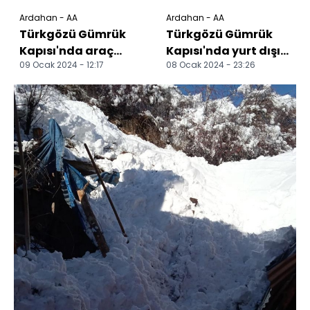
Ardahan - AA
Ardahan - AA
Türkgözü Gümrük
Türkgözü Gümrük
Kapısı'nda araç
Kapısı'nda yurt dışı
09 Ocak 2024 - 12:17
08 Ocak 2024 - 23:26
çıkışı bir yılda yüzde
yasağı ve
137 arttı
haklarında arama
kararı olan...