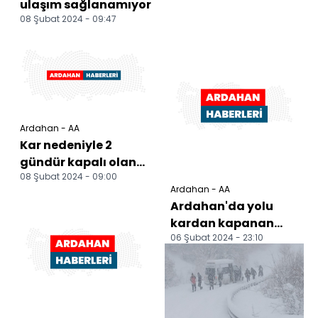
ulaşım sağlanamıyor
08 Şubat 2024 - 09:47
Ardahan - AA
Kar nedeniyle 2
gündür kapalı olan
08 Şubat 2024 - 09:00
Türkgözü-Posof-
Ardahan - AA
Damal kara yolu
Ardahan'da yolu
açıldı
kardan kapanan
06 Şubat 2024 - 23:10
köydeki hasta
ekiplerin
çalışmasıyla
hastane...