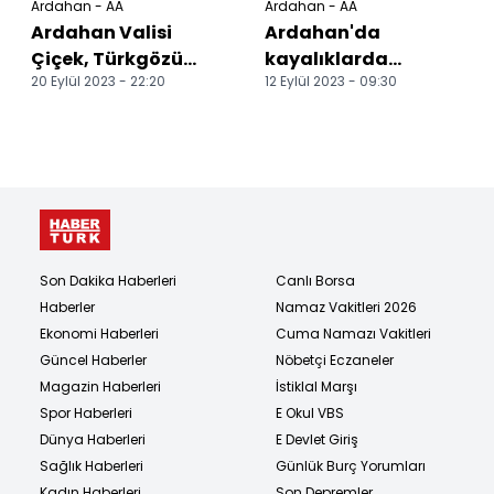
Ardahan - AA
Ardahan - AA
Ardahan Valisi
Ardahan'da
Çiçek, Türkgözü
kayalıklarda
20 Eylül 2023 - 22:20
12 Eylül 2023 - 09:30
Gümrük Kapısı'nda
mahsur kalan ineği
incelemede bulundu
AFAD ekipleri
kurtardı
Son Dakika Haberleri
Canlı Borsa
Haberler
Namaz Vakitleri 2026
Ekonomi Haberleri
Cuma Namazı Vakitleri
Güncel Haberler
Nöbetçi Eczaneler
Magazin Haberleri
İstiklal Marşı
Spor Haberleri
E Okul VBS
Dünya Haberleri
E Devlet Giriş
Sağlık Haberleri
Günlük Burç Yorumları
Kadın Haberleri
Son Depremler