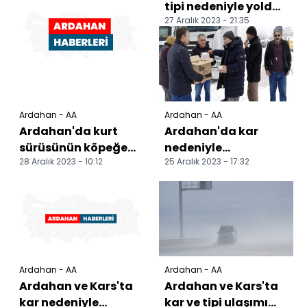
tipi nedeniyle yolda
27 Aralık 2023 - 21:35
mahsur kalan 343
araç kurtarıldı
Ardahan - AA
Ardahan - AA
Ardahan'da kurt
Ardahan'da kar
sürüsünün köpeğe
nedeniyle
28 Aralık 2023 - 10:12
25 Aralık 2023 - 17:32
saldırısı güvenlik
araçlarıyla yolda
kamerasında
kalanlara çorba
ikram edildi
Ardahan - AA
Ardahan - AA
Ardahan ve Kars'ta
Ardahan ve Kars'ta
kar nedeniyle
kar ve tipi ulaşımı