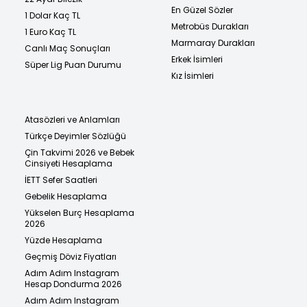
En Güzel Sözler
1 Dolar Kaç TL
Metrobüs Durakları
1 Euro Kaç TL
Marmaray Durakları
Canlı Maç Sonuçları
Erkek İsimleri
Süper Lig Puan Durumu
Kız İsimleri
Atasözleri ve Anlamları
Türkçe Deyimler Sözlüğü
Çin Takvimi 2026 ve Bebek
Cinsiyeti Hesaplama
İETT Sefer Saatleri
Gebelik Hesaplama
Yükselen Burç Hesaplama
2026
Yüzde Hesaplama
Geçmiş Döviz Fiyatları
Adım Adım Instagram
Hesap Dondurma 2026
Adım Adım Instagram