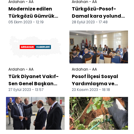
Ardahan - AA
Ardahan - AA
Modernize edilen
Türkgözü-Posof-
Türkgözü Gümrük
Damal kara yolunda
05 Ekim 2023 - 12:19
28 Eylül 2023 - 17:48
Kapısı'nda araç
uzun ve geniş
çıkışı yüzde 65 arttı
araçlar trafiği
aksattı
Ardahan - AA
Ardahan - AA
Türk Diyanet Vakıf-
Posof İlçesi Sosyal
Sen Genel Başkan
Yardımlaşma ve
27 Eylül 2023 - 13:57
23 Kasım 2023 - 18:18
Yardımcısı Şanlı'dan
Dayanışma Derneği
"tarihi camiler ko...
Genel Kurulu yapıldı