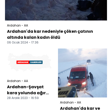
Ardahan - AA
Ardahan'da kar nedeniyle çöken çatının
altında kalan kadın öldü
06 Ocak 2024 - 17:36
Ardahan - AA
Ardahan-Şavşat
kara yolunda ağır
28 Aralık 2023 - 16:59
tonajlı araçların
Ardahan - AA
geçişine izin
Ardahan'da kar ve
verilmiyor