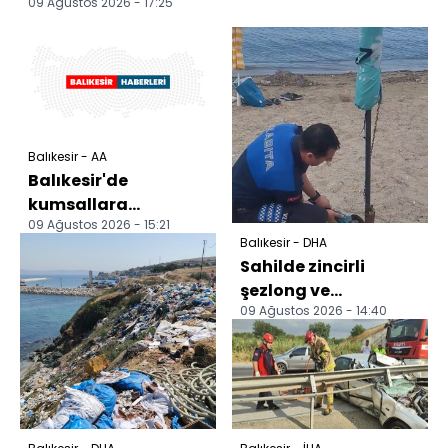
09 Ağustos 2026 - 17:25
Balıkesir - AA
Balıkesir'de
kumsallara
09 Ağustos 2026 - 15:21
zincirlenen şezlong
Balıkesir - DHA
ve şemsiyeler
Sahilde zincirli
kaldırıldı
şezlong ve
09 Ağustos 2026 - 14:40
şemsiyelere zabıta
müdahalesi