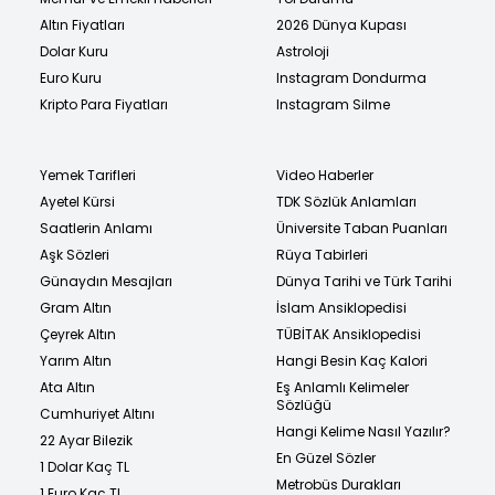
Altın Fiyatları
2026 Dünya Kupası
Dolar Kuru
Astroloji
Euro Kuru
Instagram Dondurma
Kripto Para Fiyatları
Instagram Silme
Yemek Tarifleri
Video Haberler
Ayetel Kürsi
TDK Sözlük Anlamları
Saatlerin Anlamı
Üniversite Taban Puanları
Aşk Sözleri
Rüya Tabirleri
Günaydın Mesajları
Dünya Tarihi ve Türk Tarihi
Gram Altın
İslam Ansiklopedisi
Çeyrek Altın
TÜBİTAK Ansiklopedisi
Yarım Altın
Hangi Besin Kaç Kalori
Ata Altın
Eş Anlamlı Kelimeler
Sözlüğü
Cumhuriyet Altını
Hangi Kelime Nasıl Yazılır?
22 Ayar Bilezik
En Güzel Sözler
1 Dolar Kaç TL
Metrobüs Durakları
1 Euro Kaç TL