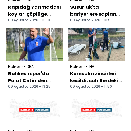
Balıkesir - DHA
Balıkesir - İHA
Kapıdağ Yarımadası
Susurluk'ta
koyları çöplüğe
bariyerlere saplanan
09 Ağustos 2026 - 15:10
09 Ağustos 2026 - 13:51
döndü
araçtaki yaralı
itfaiye ekiplerince
kurtar...
Balıkesir - DHA
Balıkesir - İHA
Balıkesirspor'da
Kumsalın zincirleri
Polat Çetin'den
kesildi, sahillerdeki
09 Ağustos 2026 - 13:25
09 Ağustos 2026 - 11:50
kamp yorumu
malzemeler
kaldırıldı