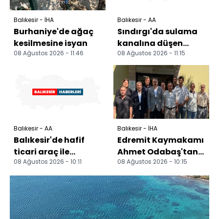
Balıkesir - İHA
Balıkesir - AA
Burhaniye'de ağaç
Sındırgı'da sulama
kesilmesine isyan
kanalına düşen
08 Ağustos 2026 - 11:46
08 Ağustos 2026 - 11:15
otomobildeki 2 kişi
yaralandı
Balıkesir - AA
Balıkesir - İHA
Balıkesir'de hafif
Edremit Kaymakamı
ticari araç ile
Ahmet Odabaş'tan
08 Ağustos 2026 - 10:11
08 Ağustos 2026 - 10:15
otomobilin
Edremit Ticaret
çarpışması sonucu 4
Odası'na veda
kişi yara...
ziyareti