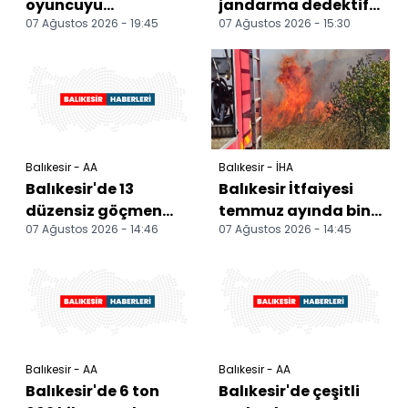
oyuncuyu
jandarma dedektifi
07 Ağustos 2026 - 19:45
07 Ağustos 2026 - 15:30
kadrosuna kattı
motosiklet
hırsızlarına göz
açtırmadı
Balıkesir - AA
Balıkesir - İHA
Balıkesir'de 13
Balıkesir İtfaiyesi
düzensiz göçmen
temmuz ayında bin
07 Ağustos 2026 - 14:46
07 Ağustos 2026 - 14:45
yakalandı, 1 şüpheli
521 olaya müdahale
tutuklandı
etti
Balıkesir - AA
Balıkesir - AA
Balıkesir'de 6 ton
Balıkesir'de çeşitli