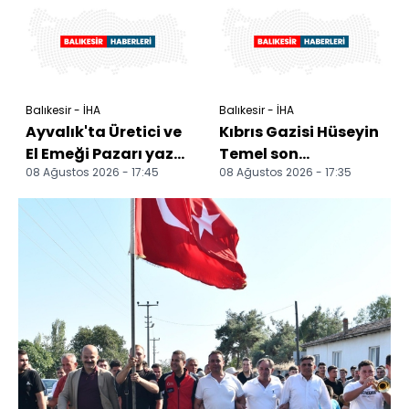
Balıkesir - İHA
Balıkesir - İHA
Ayvalık'ta Üretici ve
Kıbrıs Gazisi Hüseyin
El Emeği Pazarı yaz
Temel son
08 Ağustos 2026 - 17:45
08 Ağustos 2026 - 17:35
akşamlarına renk
yolculuğuna
katıyor Ayvalık...
uğurlandı