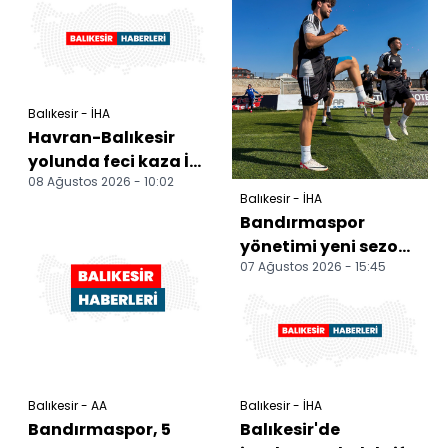
Balıkesir - İHA
Havran-Balıkesir
yolunda feci kaza İki
08 Ağustos 2026 - 10:02
otomobil çarpıştı, 4
Balıkesir - İHA
kişi yaralandı
Bandırmaspor
yönetimi yeni sezon
07 Ağustos 2026 - 15:45
hazırlıklarını
değerlendirdi
Balıkesir - AA
Balıkesir - İHA
Bandırmaspor, 5
Balıkesir'de