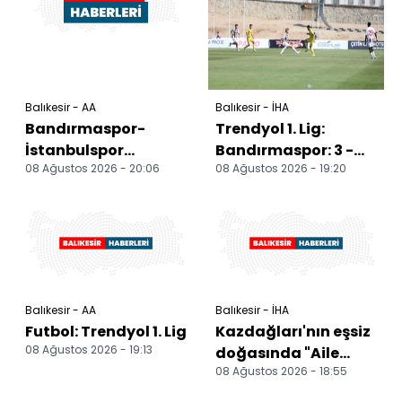
Balıkesir - AA
Balıkesir - İHA
Bandırmaspor-
Trendyol 1. Lig:
İstanbulspor
Bandırmaspor: 3 -
08 Ağustos 2026 - 20:06
08 Ağustos 2026 - 19:20
maçının ardından
İstanbulspor: 0
Balıkesir - AA
Balıkesir - İHA
Futbol: Trendyol 1. Lig
Kazdağları'nın eşsiz
08 Ağustos 2026 - 19:13
doğasında "Aile
08 Ağustos 2026 - 18:55
Kampı" düzenlendi