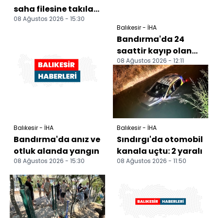
saha filesine takılan
08 Ağustos 2026 - 15:30
karga itfaiye
Balıkesir - İHA
ekiplerince kurtarıldı
Bandırma'da 24
saattir kayıp olan
08 Ağustos 2026 - 12:11
gençten acı haber
Balıkesir - İHA
Balıkesir - İHA
Bandırma'da anız ve
Sındırgı'da otomobil
otluk alanda yangın
kanala uçtu: 2 yaralı
08 Ağustos 2026 - 15:30
08 Ağustos 2026 - 11:50