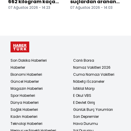
662 kilogram kaçak
suçlardan aranan
07 Ağustos 2026 - 14:23
07 Ağustos 2026 - 14:03
çay ele geçirildi
101 zanlı yakalandı
Son Dakika Haberleri
Canlı Borsa
Haberler
Namaz Vakitleri 2026
Ekonomi Haberleri
Cuma Namazı Vakitleri
Güncel Haberler
Nöbetçi Eczaneler
Magazin Haberleri
İstiklal Marşı
Spor Haberleri
E Okul VBS
Dünya Haberleri
E Devlet Giriş
Sağlık Haberleri
Günlük Burç Yorumları
Kadın Haberleri
Son Depremler
Teknoloji Haberleri
Hava Durumu
Memur ve Emekli Haberleri
Yol Durumu