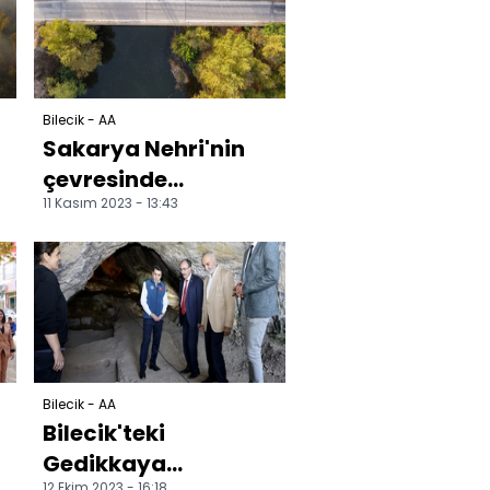
gerçekleştirdi
Bilecik - AA
Sakarya Nehri'nin
çevresinde
11 Kasım 2023 - 13:43
sonbahar renkleri
hakim oldu
Bilecik - AA
Bilecik'teki
Gedikkaya
12 Ekim 2023 - 16:18