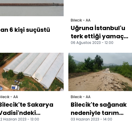
Bilecik - AA
Uğruna İstanbul'u
an 6 kişi suçüstü
terk ettiği yamaç
06 Ağustos 2023 - 12:00
paraşütüyle Bilecik
semalarında
süzülüy...
ilecik - AA
Bilecik - AA
Bilecik'te Sakarya
Bilecik'te sağanak
Vadisi'ndeki
nedeniyle tarım
2 Haziran 2023 - 13:00
03 Haziran 2023 - 14:00
seralarda salatalık
arazileri ve yollar
hasadı başladı
zarar gördü