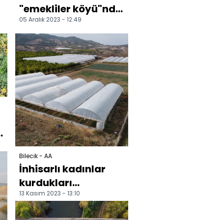
"emekliler köyü"nde
05 Aralık 2023 - 12:49
ikinci baharını eşi ve
güvercinleriyle geç...
Bilecik - AA
İnhisarlı kadınlar
kurdukları
13 Kasım 2023 - 13:10
kooperatifle
hayallerini