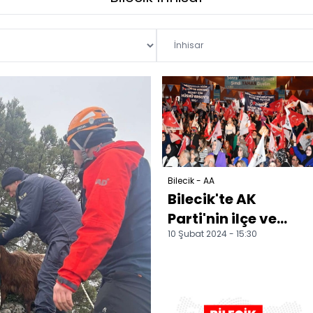
Bilecik - AA
Bilecik'te AK
Parti'nin ilçe ve
10 Şubat 2024 - 15:30
belde belediye
başkan adayları
tanıtıldı