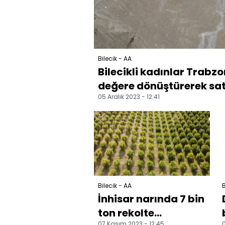
Bilecik - AA
Bilecikli kadınlar Trab
değere dönüştürerek sat
05 Aralık 2023 - 12:41
Bilecik - AA
B
İnhisar narında 7 bin
ton rekolte
07 Kasım 2023 - 12:45
0