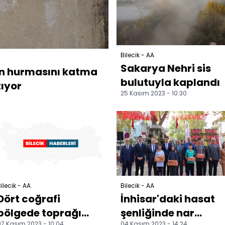
Bilecik - AA
Sakarya Nehri sis
zon hurmasını katma
bulutuyla kaplandı
ıyor
25 Kasım 2023 - 10:30
ilecik - AA
Bilecik - AA
Dört coğrafi
İnhisar'daki hasat
bölgede toprağı
şenliğinde nar
7 Kasım 2023 - 10:04
04 Kasım 2023 - 14:24