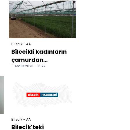
kameralara yansıdı
Bilecik - AA
Bilecikli kadınların
çamurdan
11 Aralık 2023 - 16:22
temizlediği yeşil
soğan sofraları
süslüyor
Bilecik - AA
Bilecik'teki