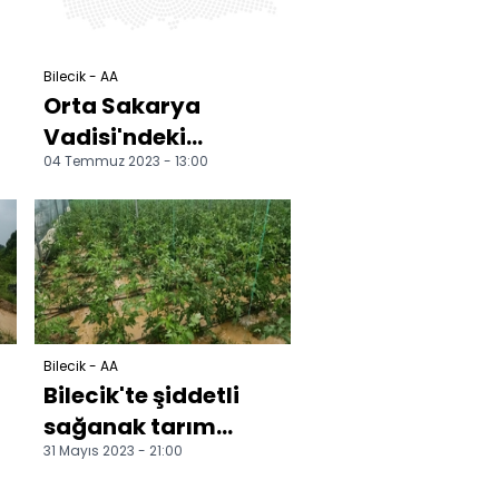
Bilecik - AA
Orta Sakarya
Vadisi'ndeki
04 Temmuz 2023 - 13:00
seralarda domates
hasadı başladı
Bilecik - AA
Bilecik'te şiddetli
sağanak tarım
31 Mayıs 2023 - 21:00
arazilerine ve köy
yollarına zarar verdi