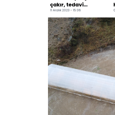
çakır, tedavi
11 Aralık 2023 - 15:06
0
edilerek doğaya
bırakıldı