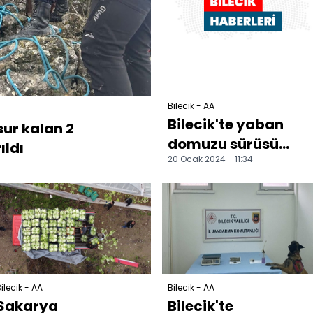
Bilecik - AA
Bilecik'te yaban
ur kalan 2
domuzu sürüsü
ıldı
20 Ocak 2024 - 11:34
sitenin bahçesinde
yiyecek aradı
ilecik - AA
Bilecik - AA
Sakarya
Bilecik'te