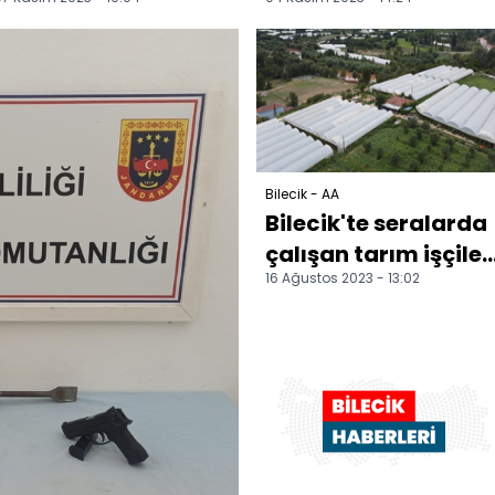
bulunan Bilecik'in
dizme ve nar suyu
ürünlerinin
sıkma yarışmaları
ekonomik değeri...
yapıl...
Bilecik - AA
Bilecik'te seralarda
çalışan tarım işçiler
16 Ağustos 2023 - 13:02
bunaltıcı sıcakla
mücadele ediy...