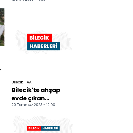
Mağarası'nda
kurtarma kazısı
sürüyor
i
Bilecik - AA
Bilecik'te ahşap
evde çıkan
20 Temmuz 2023 - 12:00
yangında 1 kişi öldü,
1 kişi yaralandı