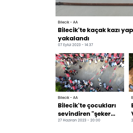
Bilecik - AA
Bilecik'te kaçak kazı yap
yakalandı
07 Eylül 2023 - 14:37
Bilecik - AA
B
Bilecik'te çocukları
sevindiren "şeker
27 Haziran 2023 - 20:00
2
atma" geleneği 6
asırdır devam