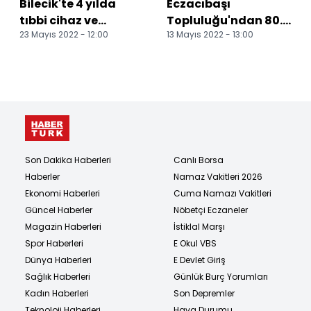
Bilecik'te 4 yılda
Eczacıbaşı
tıbbi cihaz ve
Topluluğu'ndan 80.
23 Mayıs 2022 - 12:00
13 Mayıs 2022 - 13:00
donanımında 60
yılında Bozüyük'e
milyonluk yatırım AK
yeni yatırım
Parti...
Son Dakika Haberleri
Canlı Borsa
Haberler
Namaz Vakitleri 2026
Ekonomi Haberleri
Cuma Namazı Vakitleri
Güncel Haberler
Nöbetçi Eczaneler
Magazin Haberleri
İstiklal Marşı
Spor Haberleri
E Okul VBS
Dünya Haberleri
E Devlet Giriş
Sağlık Haberleri
Günlük Burç Yorumları
Kadın Haberleri
Son Depremler
Teknoloji Haberleri
Hava Durumu