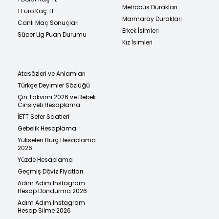
Metrobüs Durakları
1 Euro Kaç TL
Marmaray Durakları
Canlı Maç Sonuçları
Erkek İsimleri
Süper Lig Puan Durumu
Kız İsimleri
Atasözleri ve Anlamları
Türkçe Deyimler Sözlüğü
Çin Takvimi 2026 ve Bebek
Cinsiyeti Hesaplama
İETT Sefer Saatleri
Gebelik Hesaplama
Yükselen Burç Hesaplama
2026
Yüzde Hesaplama
Geçmiş Döviz Fiyatları
Adım Adım Instagram
Hesap Dondurma 2026
Adım Adım Instagram
Hesap Silme 2026