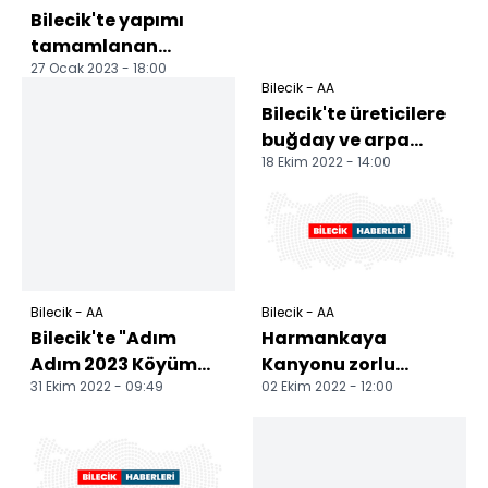
Bilecik'te yapımı
tamamlanan
27 Ocak 2023 - 18:00
projelerin toplu açılış
Bilecik - AA
töreni düzenlendi
Bilecik'te üreticilere
buğday ve arpa
18 Ekim 2022 - 14:00
tohumu dağıtıldı
Bilecik - AA
Bilecik - AA
Bilecik'te "Adım
Harmankaya
Adım 2023 Köyüm
Kanyonu zorlu
31 Ekim 2022 - 09:49
02 Ekim 2022 - 12:00
Benim" programı
parkurlarıyla
düzenlendi
macera tutkunlarını
ağırlıyor