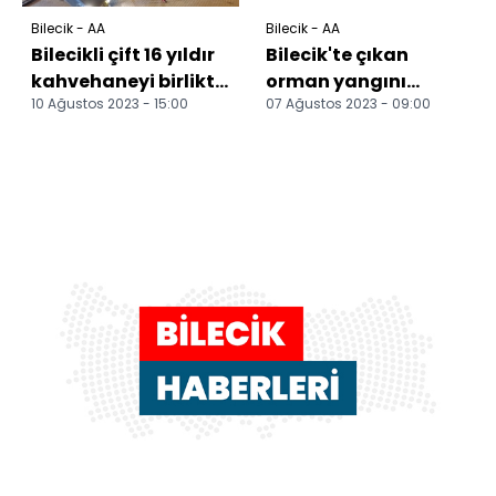
Bilecik - AA
Bilecik - AA
Bilecikli çift 16 yıldır
Bilecik'te çıkan
kahvehaneyi birlikte
orman yangını
10 Ağustos 2023 - 15:00
07 Ağustos 2023 - 09:00
işletiyor
kontrol altına alındı