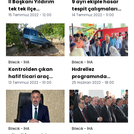
İl Başkanı Yıldırım
9 ayrı ekiple hasar
tek tek ilçe
tespit çalışmaları
15 Temmuz 2022 - 12:00
14 Temmuz 2022 - 11:00
teşkilatlarını gezdi
sürdürülüyor
Bilecik - İHA
Bilecik - İHA
Kontrolden çıkan
Hıdrellez
hafif ticari araç
programında
13 Temmuz 2022 - 10:00
25 Haziran 2022 - 18:00
kiraz bahçesine uçtu
vatandaşlara kendi
elleri ile pilav
dağıttılar
Bilecik - İHA
Bilecik - İHA