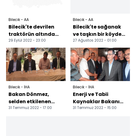
Bilecik - AA
Bilecik - AA
Bilecik'te devrilen
Bilecik'te sağanak
traktörün altında
ve taşkın bir köyde
29 Eylül 2022 - 23:00
27 Ağustos 2022 - 01:00
kalan sürücü öldü
hasara yol açtı
Bilecik - İHA
Bilecik - İHA
Bakan Dönmez,
Enerji ve Tabii
selden etkilenen
Kaynaklar Bakanı
31 Temmuz 2022 - 17:00
31 Temmuz 2022 - 15:00
çiftçi ve köylülere
Dönmez selden
müjdeyi verdi Enerji
etkilenen köylerin
ve...
muhtarıyl...