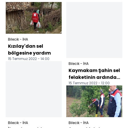
Bilecik - İHA
Kızılay'dan sel
bölgesine yardım
15 Temmuz 2022 - 14:00
Bilecik - İHA
Kaymakam Şahin sel
felaketinin ardından
15 Temmuz 2022 - 12:00
hasar tespit
çalışmalarını
başlattı
Bilecik - İHA
Bilecik - İHA