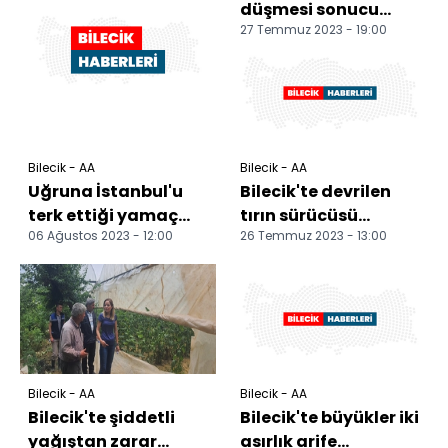
düşmesi sonucu
27 Temmuz 2023 - 19:00
çıkan yangınlar
söndürüldü
Bilecik - AA
Bilecik - AA
Uğruna İstanbul'u
Bilecik'te devrilen
terk ettiği yamaç
tırın sürücüsü
06 Ağustos 2023 - 12:00
26 Temmuz 2023 - 13:00
paraşütüyle Bilecik
yaralandı
semalarında
süzülüy...
Bilecik - AA
Bilecik - AA
Bilecik'te şiddetli
Bilecik'te büyükler iki
yağıştan zarar
asırlık arife