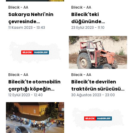
Bilecik - AA
Bilecik - AA
Sakarya Nehri'nin
Bilecik'teki
çevresinde
düğününde
11 Kasım 2023 - 13:43
23 Eylül 2023 - 11:10
sonbahar renkleri
çeşmede
hakim oldu
ıslanmaktan
kurtulan damat
leğende çamaşır y...
Bilecik - AA
Bilecik - AA
Bilecik'te otomobilin
Bilecik'te devrilen
çarptığı köpeğin
traktörün sürücüsü
12 Eylül 2023 - 12:40
30 Ağustos 2023 - 23:00
bacağı alçıya alındı
yaralandı