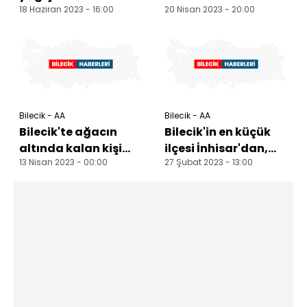
18 Haziran 2023 - 16:00
20 Nisan 2023 - 20:00
gören köylerde
geleneğinde
hasar tespiti
çocukları şeker ve
başlatıldı
çikola...
Bilecik - AA
Bilecik - AA
Bilecik'te ağacın
Bilecik'in en küçük
altında kalan kişi
ilçesi İnhisar'dan,
13 Nisan 2023 - 00:00
27 Şubat 2023 - 13:00
öldü
afetzedelere 100 ton
odun desteği