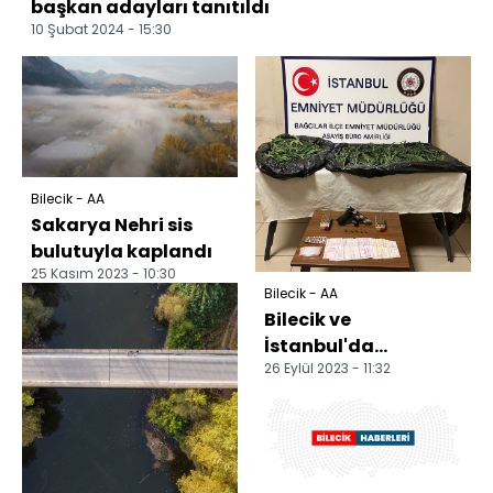
başkan adayları tanıtıldı
10 Şubat 2024 - 15:30
Bilecik - AA
Sakarya Nehri sis
bulutuyla kaplandı
25 Kasım 2023 - 10:30
Bilecik - AA
Bilecik ve
İstanbul'da
26 Eylül 2023 - 11:32
uyuşturucu
operasyonunda 2
şüpheli yakalandı