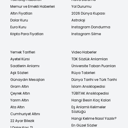
Memur ve Emekli Haberleri
Yol Durumu
Altın Fiyatları
2026 Dünya Kupası
Dolar Kuru
Astroloji
Euro Kuru
Instagram Dondurma
Kripto Para Fiyatları
Instagram Silme
Yemek Tarifleri
Video Haberler
Ayetel Kürsi
TDK Sözlük Anlamları
Saatlerin Anlamı
Üniversite Taban Puanları
Aşk Sözleri
Rüya Tabirleri
Günaydın Mesajları
Dünya Tarihi ve Türk Tarihi
Gram Altın
İslam Ansiklopedisi
Çeyrek Altın
TÜBİTAK Ansiklopedisi
Yarım Altın
Hangi Besin Kaç Kalori
Ata Altın
Eş Anlamlı Kelimeler
Sözlüğü
Cumhuriyet Altını
Hangi Kelime Nasıl Yazılır?
22 Ayar Bilezik
En Güzel Sözler
1 Dolar Kaç TL