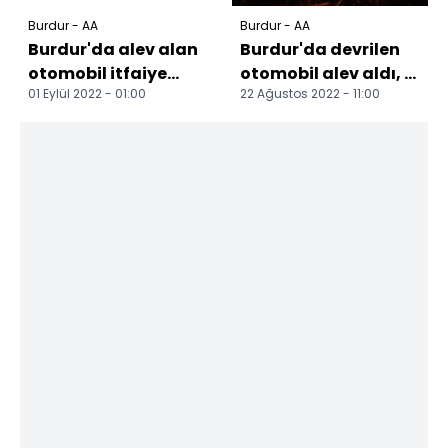
Burdur - AA
Burdur - AA
Burdur'da alev alan
Burdur'da devrilen
otomobil itfaiye
otomobil alev aldı, 1
01 Eylül 2022 - 01:00
22 Ağustos 2022 - 11:00
ekiplerince
kişi öldü, 1 kişi
söndürüldü
yaralandı