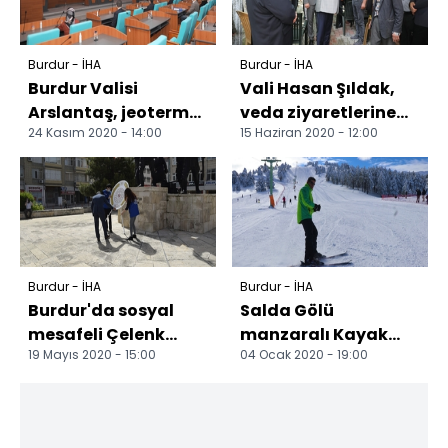
Burdur - İHA
Burdur - İHA
Burdur Valisi
Vali Hasan Şıldak,
Arslantaş, jeotermal
veda ziyaretlerine
24 Kasım 2020 - 14:00
15 Haziran 2020 - 12:00
etüt çalışmasıyla
devam ediyor
ilgili brifing aldı
Burdur - İHA
Burdur - İHA
Burdur'da sosyal
Salda Gölü
mesafeli Çelenk
manzaralı Kayak
19 Mayıs 2020 - 15:00
04 Ocak 2020 - 19:00
Sunma Töreni
Merkezinde sezon
açıldı Bin 900 rakımlı
Salda Ka...