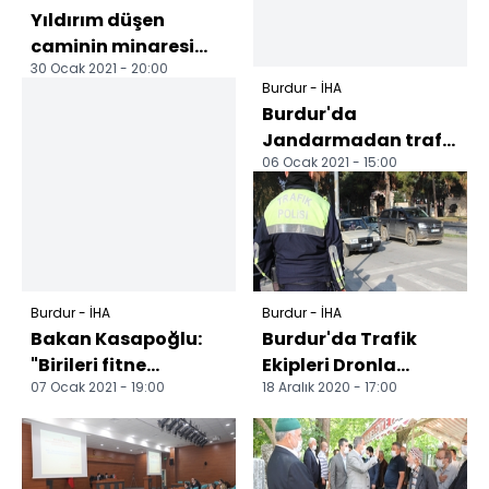
Yıldırım düşen
caminin minaresi
30 Ocak 2021 - 20:00
yıkıldı
Burdur - İHA
Burdur'da
Jandarmadan trafik
06 Ocak 2021 - 15:00
denetimi
Burdur - İHA
Burdur - İHA
Bakan Kasapoğlu:
Burdur'da Trafik
"Birileri fitne
Ekipleri Dronla
07 Ocak 2021 - 19:00
18 Aralık 2020 - 17:00
üretecek biz onlara
denetim yaptı
rağmen hizmet
vermeye...