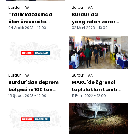
Burdur - AA
Burdur - AA
Trafik kazasında
Burdur'da
ölen üniversite
yangından zarar
04 Aralık 2023 - 17:03
02 Mart 2023 - 13:00
öğrencisi memleketi
gören iki evde hasar
Burdur'da defnedildi
oluştu
Burdur - AA
Burdur - AA
Burdur'dan deprem
MAKÜ'de öğrenci
bölgesine 100 ton
toplulukları tanıtım
15 Şubat 2023 - 12:00
11 Ekim 2022 - 12:00
hayvan yemi ve
günleri başladı
odun gönderildi