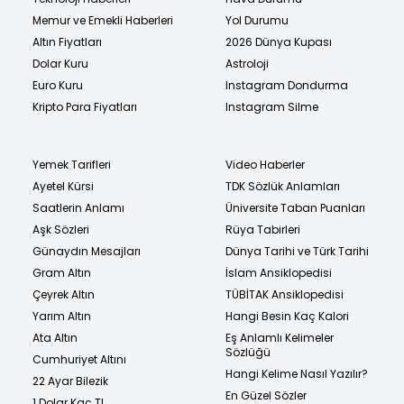
Memur ve Emekli Haberleri
Yol Durumu
Altın Fiyatları
2026 Dünya Kupası
Dolar Kuru
Astroloji
Euro Kuru
Instagram Dondurma
Kripto Para Fiyatları
Instagram Silme
Yemek Tarifleri
Video Haberler
Ayetel Kürsi
TDK Sözlük Anlamları
Saatlerin Anlamı
Üniversite Taban Puanları
Aşk Sözleri
Rüya Tabirleri
Günaydın Mesajları
Dünya Tarihi ve Türk Tarihi
Gram Altın
İslam Ansiklopedisi
Çeyrek Altın
TÜBİTAK Ansiklopedisi
Yarım Altın
Hangi Besin Kaç Kalori
Ata Altın
Eş Anlamlı Kelimeler
Sözlüğü
Cumhuriyet Altını
Hangi Kelime Nasıl Yazılır?
22 Ayar Bilezik
En Güzel Sözler
1 Dolar Kaç TL