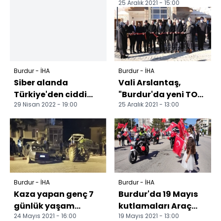
25 Aralık 2021 - 15:00
merkezi sezonu açtı
Burdur - İHA
Burdur - İHA
Siber alanda
Vali Arslantaş,
Türkiye'den ciddi
"Burdur'da yeni TOKİ
29 Nisan 2022 - 19:00
25 Aralık 2021 - 13:00
büyüme: 20 binden
talepleri alınmaya
88 milyona ulaştı
başladı" Hayırsever...
Zamandan...
Burdur - İHA
Burdur - İHA
Kaza yapan genç 7
Burdur'da 19 Mayıs
günlük yaşam
kutlamaları Araç
24 Mayıs 2021 - 16:00
19 Mayıs 2021 - 13:00
savaşını kaybetti
konvoyuna