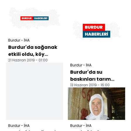
Burdur - İHA
Burdur'da sağanak
etkili oldu, köy
21 Haziran 2019 - 01:00
yolları sular altında
Burdur - İHA
kaldı
Burdur'da su
baskınları tarım
13 Haziran 2019 - 16:00
arazilerine zarar
verdi
Burdur - İHA
Burdur - İHA