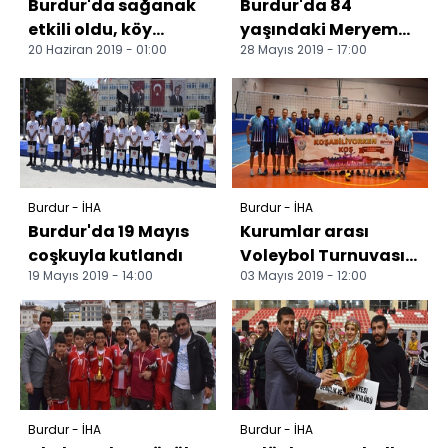
Burdur'da sağanak
Burdur'da 84
etkili oldu, köy
yaşındaki Meryem
20 Haziran 2019 - 01:00
28 Mayıs 2019 - 17:00
yolları sular altında
nineye 20 gün süre
kaldı
verildi Meryem
ninenin yaş...
Burdur - İHA
Burdur - İHA
Burdur'da 19 Mayıs
Kurumlar arası
coşkuyla kutlandı
Voleybol Turnuvası
19 Mayıs 2019 - 14:00
03 Mayıs 2019 - 12:00
Sona Erdi.
Burdur - İHA
Burdur - İHA