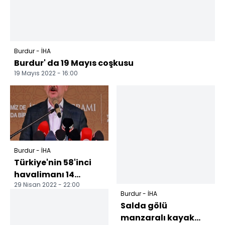
Burdur - İHA
Burdur' da 19 Mayıs coşkusu
19 Mayıs 2022 - 16:00
Burdur - İHA
Türkiye'nin 58'inci
havalimanı 14
29 Nisan 2022 - 22:00
Mayıs'ta açılıyor
Burdur - İHA
Ulaştırma ve Altyapı
Salda gölü
Ba...
manzaralı kayak