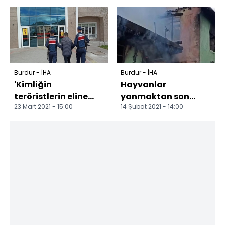
Organları
vatandaş büyük ilgi
bağışlanacakken...
gösterdi
Burdur - İHA
Burdur - İHA
'Kimliğin
Hayvanlar
teröristlerin eline
yanmaktan son
23 Mart 2021 - 15:00
14 Şubat 2021 - 14:00
geçti' deyip
anda kurtarıldı
dolandırdılar
Kendini jandarma
p...