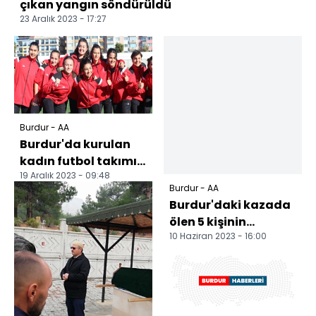
çıkan yangın söndürüldü
23 Aralık 2023 - 17:27
Burdur - AA
Burdur'da kurulan
kadın futbol takımı
19 Aralık 2023 - 09:48
3. Lig'de mücadele
Burdur - AA
edecek
Burdur'daki kazada
ölen 5 kişinin
10 Haziran 2023 - 16:00
cenazeleri ailelerine
teslim edildi