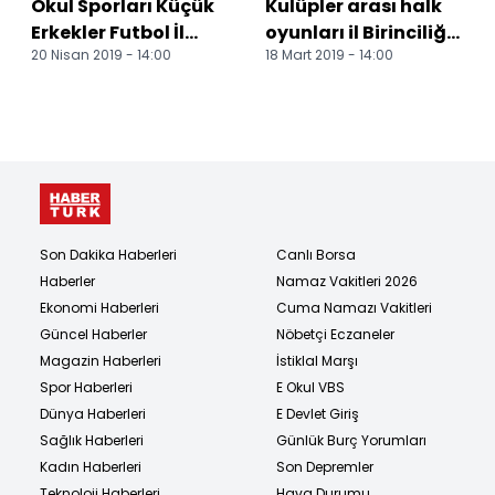
Okul Sporları Küçük
Kulüpler arası halk
Erkekler Futbol İl
oyunları il Birinciliği
20 Nisan 2019 - 14:00
18 Mart 2019 - 14:00
Birinciliği Sona Erdi.
yarışmaları
tamamlandı
Son Dakika Haberleri
Canlı Borsa
Haberler
Namaz Vakitleri 2026
Ekonomi Haberleri
Cuma Namazı Vakitleri
Güncel Haberler
Nöbetçi Eczaneler
Magazin Haberleri
İstiklal Marşı
Spor Haberleri
E Okul VBS
Dünya Haberleri
E Devlet Giriş
Sağlık Haberleri
Günlük Burç Yorumları
Kadın Haberleri
Son Depremler
Teknoloji Haberleri
Hava Durumu