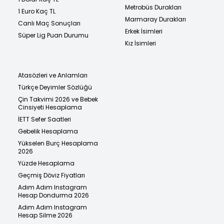
Metrobüs Durakları
1 Euro Kaç TL
Marmaray Durakları
Canlı Maç Sonuçları
Erkek İsimleri
Süper Lig Puan Durumu
Kız İsimleri
Atasözleri ve Anlamları
Türkçe Deyimler Sözlüğü
Çin Takvimi 2026 ve Bebek
Cinsiyeti Hesaplama
İETT Sefer Saatleri
Gebelik Hesaplama
Yükselen Burç Hesaplama
2026
Yüzde Hesaplama
Geçmiş Döviz Fiyatları
Adım Adım Instagram
Hesap Dondurma 2026
Adım Adım Instagram
Hesap Silme 2026