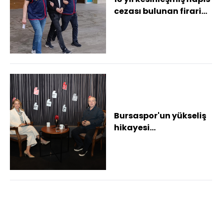
cezası bulunan firari
hükümlü yakalandı
Bursaspor'un yükseliş
hikayesi
Osmangazi'de
konuşuldu