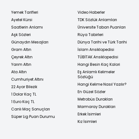
Yemek Tarifleri
Video Haberler
Ayetel Kürsi
TDK Sözlük Anlamları
Saatlerin Anlamı
Üniversite Taban Puanları
Aşk Sözleri
Rüya Tabirleri
Günaydın Mesajları
Dünya Tarihi ve Türk Tarihi
Gram Altın
İslam Ansiklopedisi
Çeyrek Altın
TÜBİTAK Ansiklopedisi
Yarım Altın
Hangi Besin Kaç Kalori
Ata Altın
Eş Anlamlı Kelimeler
Sözlüğü
Cumhuriyet Altını
Hangi Kelime Nasıl Yazılır?
22 Ayar Bilezik
En Güzel Sözler
1 Dolar Kaç TL
Metrobüs Durakları
1 Euro Kaç TL
Marmaray Durakları
Canlı Maç Sonuçları
Erkek İsimleri
Süper Lig Puan Durumu
Kız İsimleri