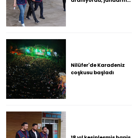
aranıyordu, jandarma
yakaladı
Nilüfer'de Karadeniz
coşkusu başladı
18 yıl kesinleşmiş hapis