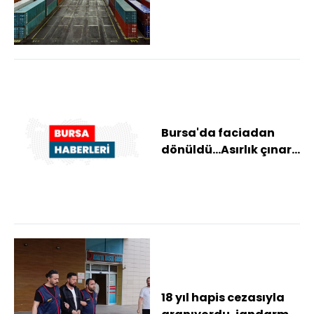
ihracat
Bursa'da faciadan
dönüldü...Asırlık çınar
yola devrildi
18 yıl hapis cezasıyla