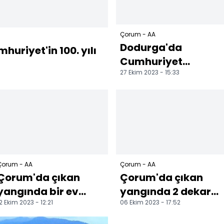
Çorum - AA
Dodurga'da
huriyet'in 100. yılı
Cumhuriyet
27 Ekim 2023 - 15:33
Yürüyüşü
düzenlendi
Çorum - AA
Çorum - AA
Çorum'da çıkan
Çorum'da çıkan
yangında bir ev
yangında 2 dekar
2 Ekim 2023 - 12:21
06 Ekim 2023 - 17:52
kullanılamaz hale
ceviz bahçesi zarar
geldi
gördü