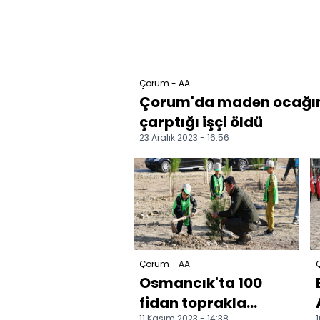
Çorum - AA
Çorum'da maden ocağı
çarptığı işçi öldü
23 Aralık 2023 - 16:56
Çorum - AA
Osmancık'ta 100
fidan toprakla
11 Kasım 2023 - 14:38
1