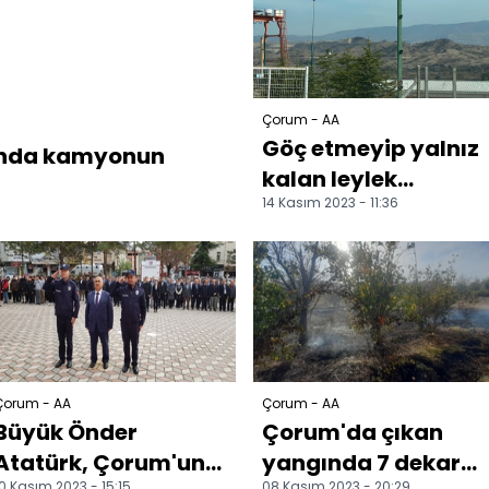
Çorum - AA
Göç etmeyip yalnız
nda kamyonun
kalan leylek
14 Kasım 2023 - 11:36
belediye ekiplerince
besleniyor
Çorum - AA
Çorum - AA
Büyük Önder
Çorum'da çıkan
Atatürk, Çorum'un
yangında 7 dekar
0 Kasım 2023 - 15:15
08 Kasım 2023 - 20:29