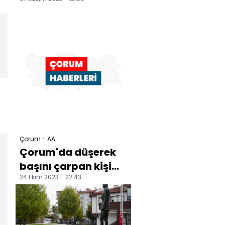
ticari araç çarpıştı,
2 kişi yaralandı
Çorum - AA
Çorum'da düşerek
başını çarpan kişi
24 Ekim 2023 - 22:43
hastanede öldü