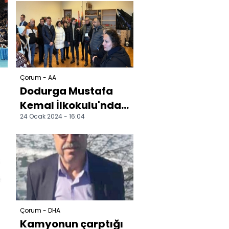
Çorum - AA
Dodurga Mustafa
Kemal İlkokulu'ndan
24 Ocak 2024 - 16:04
eğitimciler
Hollanda'yı ziyaret
etti
Çorum - DHA
Kamyonun çarptığı