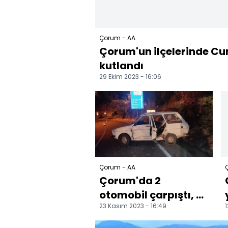
Çorum - AA
Çorum'un ilçelerinde Cum
kutlandı
29 Ekim 2023 - 16:06
Çorum - AA
Çorum'da 2
otomobil çarpıştı, 3
23 Kasım 2023 - 16:49
1
kişi yaralandı