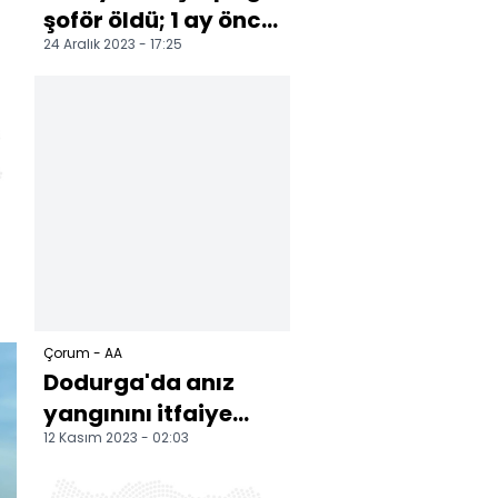
şoför öldü; 1 ay önce
24 Aralık 2023 - 17:25
işe başlamış
Çorum - AA
Dodurga'da anız
yangınını itfaiye
12 Kasım 2023 - 02:03
ekipleri söndürdü