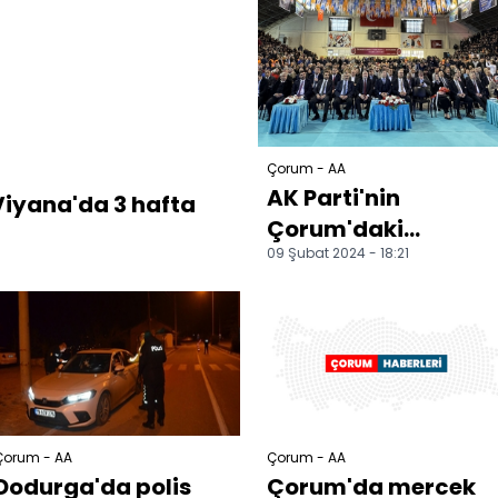
Çorum - AA
AK Parti'nin
iyana'da 3 hafta
Çorum'daki
09 Şubat 2024 - 18:21
belediye başkan
adayları tanıtıldı
Çorum - AA
Çorum - AA
Dodurga'da polis
Çorum'da mercek