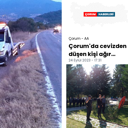
Çorum - AA
Çorum'da cevizden
düşen kişi ağır
24 Eylül 2023 - 17:31
yaralandı