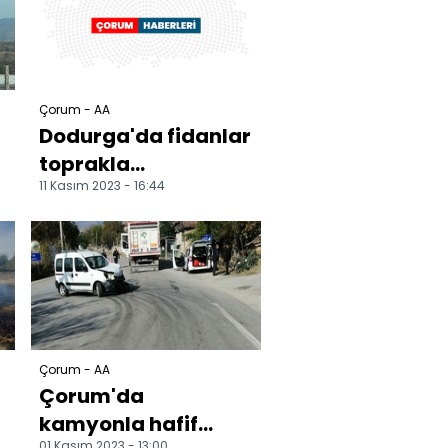
Çorum - AA
Dodurga'da fidanlar
toprakla
11 Kasım 2023 - 16:44
buluşturuldu
Çorum - AA
Çorum'da
kamyonla hafif
01 Kasım 2023 - 13:00