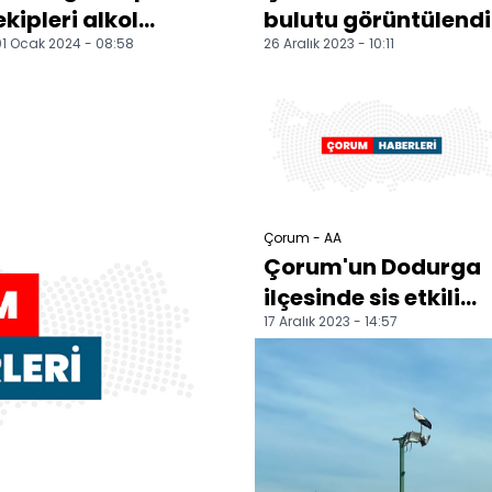
ekipleri alkol
bulutu görüntülendi
1 Ocak 2024 - 08:58
26 Aralık 2023 - 10:11
denetimi yaptı
Çorum - AA
Çorum'un Dodurga
ilçesinde sis etkili
17 Aralık 2023 - 14:57
oldu