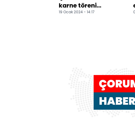
karne töreni
19 Ocak 2024 - 14:17
0
düzenlendi