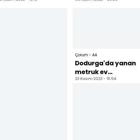
ilçelerinde anıldı
meyve bahçesi
zarar gördü
Çorum - AA
Dodurga'da yanan
metruk ev
23 Kasım 2023 - 15:54
kullanılamaz hale
geldi