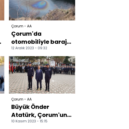
Çorum - AA
Çorum'da
otomobiliyle baraj
12 Aralık 2023 - 09:32
gölüne düşen
hemşire yüzerek
kıyıya çıktı
Çorum - AA
Büyük Önder
Atatürk, Çorum'un
10 Kasım 2023 - 15:15
ilçelerinde anıldı