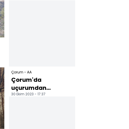
Çorum - AA
Çorum'da
uçurumdan
30 Ekim 2023 - 17:37
yuvarlanan
traktörün sürücüsü
yaralandı