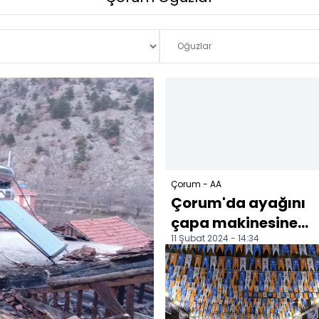
Çorum - AA
Çorum'da ayağını
çapa makinesine
11 Şubat 2024 - 14:34
kaptıran kişi
yaralandı