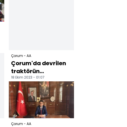
Çorum - AA
Çorum'da devrilen
traktörün
18 Ekim 2023 - 01:07
römorkunun altında
kalan kişi yaralandı
Çorum - AA