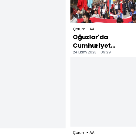
Çorum - AA
Oğuzlar'da
Cumhuriyet
24 Ekim 2023 - 09:29
Bayramı
kutlamaları başladı
Çorum - AA