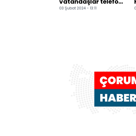
vatandaşlar telefon
03 Şubat 2024 - 13:11
0
dolandırıcılığına
karşı uyarıldı