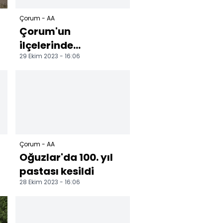
Çorum - AA
Çorum'un
ilçelerinde
29 Ekim 2023 - 16:06
Cumhuriyet'in 100.
yılı kutlandı
Çorum - AA
Oğuzlar'da 100. yıl
pastası kesildi
28 Ekim 2023 - 16:06