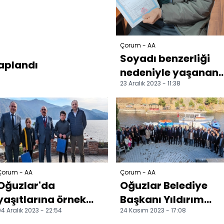
Çorum - AA
Soyadı benzerliği
kaplandı
nedeniyle yaşanan
23 Aralık 2023 - 11:38
miras problemi, 3
nüfus
müdürlüğünce çö...
Çorum - AA
Çorum - AA
Oğuzlar'da
Oğuzlar Belediye
yaşıtlarına örnek
Başkanı Yıldırım
4 Aralık 2023 - 22:54
24 Kasım 2023 - 17:08
olan ortaokul
öğretmenleri