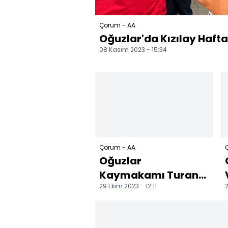
Çorum - AA
Oğuzlar'da Kızılay Hafta
08 Kasım 2023 - 15:34
Çorum - AA
Oğuzlar
Kaymakamı Turan,
29 Ekim 2023 - 12:11
2
104 yaşındaki Hacı
Hasan Turan'ı
ziyaret etti