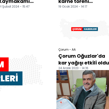
Kaymakamı
karne töreni
1 Şubat 2024 - 15:47
19 Ocak 2024 - 14:17
Turan'dan 71 yıldır
düzenlendi
günlük tutan
Hastaoğlu'na
ziyaret
Çorum - AA
Çorum Oğuzlar'da
kar yağışı etkili oldu
24 Aralık 2023 - 14:16