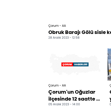
Çorum - AA
Obruk Barajı Gölü sisle 
28 Aralık 2023 - 12:58
Çorum - AA
Çorum'un Oğuzlar
ilçesinde 12 saatte 7
05 Aralık 2023 - 14:00
0
deprem oldu