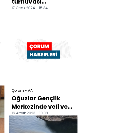
turnuvası
17 Ocak 2024 - 15:34
düzenlendi
Çorum - AA
Oğuzlar Gençlik
Merkezinde veli ve
16 Aralık 2023 - 10:38
öğrencilere değerler
eğitimi veriliyor