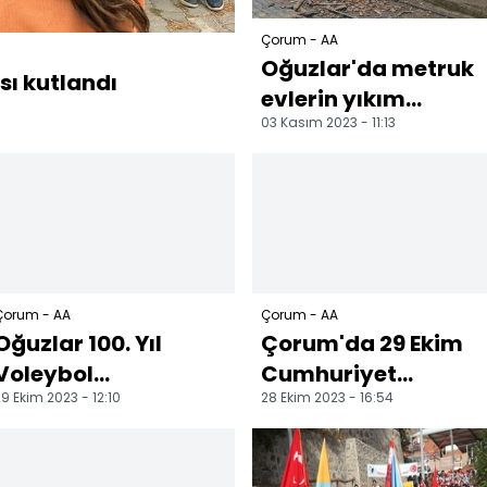
Çorum - AA
Oğuzlar'da metruk
sı kutlandı
evlerin yıkım
03 Kasım 2023 - 11:13
çalışmaları sürüyor
Çorum - AA
Çorum - AA
Oğuzlar 100. Yıl
Çorum'da 29 Ekim
Voleybol
Cumhuriyet
9 Ekim 2023 - 12:10
28 Ekim 2023 - 16:54
Turnuvası'nda
Bayramı kutlanıyor
Esnafspor şampiyon
oldu