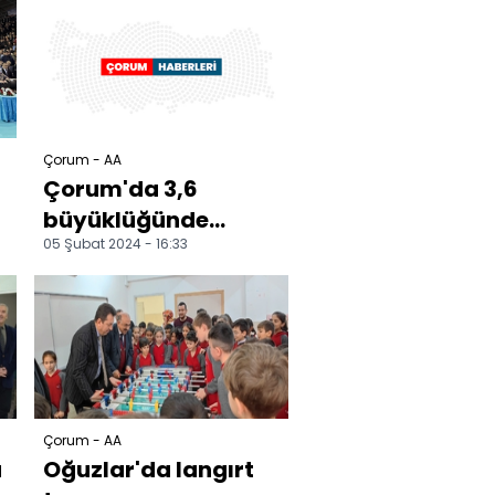
kontrol edildi
Çorum - AA
Çorum'da 3,6
büyüklüğünde
05 Şubat 2024 - 16:33
deprem meydana
geldi
Çorum - AA
a
Oğuzlar'da langırt