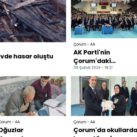
Çorum - AA
AK Parti'nin
vde hasar oluştu
Çorum'daki
09 Şubat 2024 - 18:21
belediye başkan
adayları tanıtıldı
Çorum - AA
Çorum - AA
Oğuzlar
Çorum'da okullard