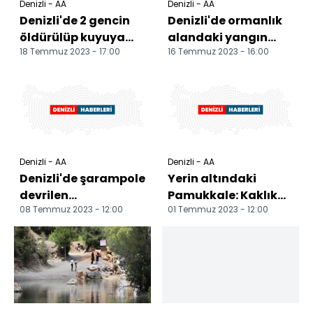
Denizli - AA
Denizli - AA
Denizli'de 2 gencin
Denizli'de ormanlık
öldürülüp kuyuya
alandaki yangın
18 Temmuz 2023 - 17:00
16 Temmuz 2023 - 16:00
atılması olayının
kontrol altına alındı
sanıkları hakim
karş...
Denizli - AA
Denizli - AA
Denizli'de şarampole
Yerin altındaki
devrilen
Pamukkale: Kaklık
08 Temmuz 2023 - 12:00
01 Temmuz 2023 - 12:00
motosikletin
Mağarası
sürücüsü öldü