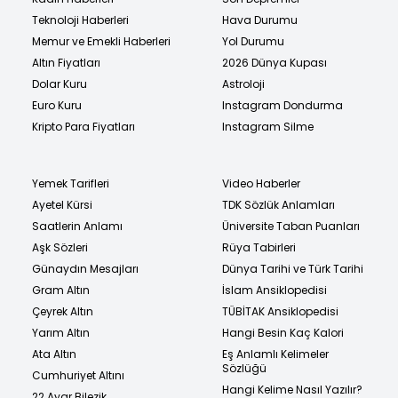
Teknoloji Haberleri
Hava Durumu
Memur ve Emekli Haberleri
Yol Durumu
Altın Fiyatları
2026 Dünya Kupası
Dolar Kuru
Astroloji
Euro Kuru
Instagram Dondurma
Kripto Para Fiyatları
Instagram Silme
Yemek Tarifleri
Video Haberler
Ayetel Kürsi
TDK Sözlük Anlamları
Saatlerin Anlamı
Üniversite Taban Puanları
Aşk Sözleri
Rüya Tabirleri
Günaydın Mesajları
Dünya Tarihi ve Türk Tarihi
Gram Altın
İslam Ansiklopedisi
Çeyrek Altın
TÜBİTAK Ansiklopedisi
Yarım Altın
Hangi Besin Kaç Kalori
Ata Altın
Eş Anlamlı Kelimeler
Sözlüğü
Cumhuriyet Altını
Hangi Kelime Nasıl Yazılır?
22 Ayar Bilezik