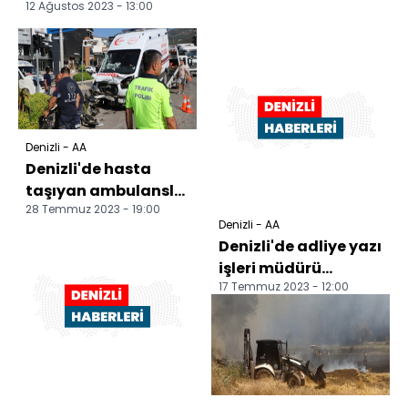
12 Ağustos 2023 - 13:00
Denizli - AA
Denizli'de hasta
taşıyan ambulansla
28 Temmuz 2023 - 19:00
otomobilin
Denizli - AA
çarpışması sonucu 4
Denizli'de adliye yazı
kişi yar...
işleri müdürü
17 Temmuz 2023 - 12:00
zimmet iddiasıyla
tutuklandı