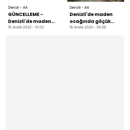
Denizli - AA
Denizli - AA
GÜNCELLEME -
Denizli'de maden
Denizli'de maden
ocağında göçük
15 Aralık 2023 - 01:02
15 Aralık 2023 - 03:36
ocağında göçük
meydana geldi
meydana geldi