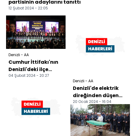
partisinin adaylarını tanıttı
12 Şubat 2024 - 22:05
Denizli - AA
Cumhur İttifakı'nın
Denizli'deki ilçe
04 Şubat 2024 - 20:27
belediye başkan
Denizli - AA
adayları tanıtıldı
Denizli'de elektrik
direğinden düşen
20 Ocak 2024 - 16:04
işçi öldü