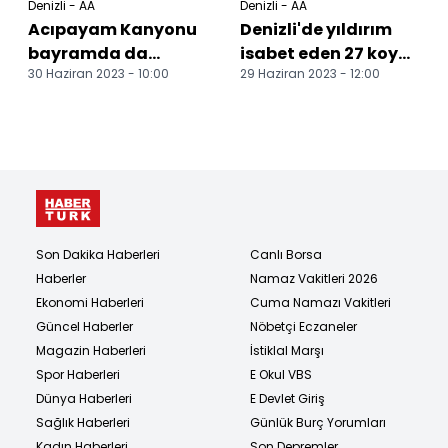
Denizli - AA
Denizli - AA
Acıpayam Kanyonu
Denizli'de yıldırım
bayramda da
isabet eden 27 koyun
30 Haziran 2023 - 10:00
29 Haziran 2023 - 12:00
doğaseverlerin
telef oldu
uğrak noktası oldu
Son Dakika Haberleri
Canlı Borsa
Haberler
Namaz Vakitleri 2026
Ekonomi Haberleri
Cuma Namazı Vakitleri
Güncel Haberler
Nöbetçi Eczaneler
Magazin Haberleri
İstiklal Marşı
Spor Haberleri
E Okul VBS
Dünya Haberleri
E Devlet Giriş
Sağlık Haberleri
Günlük Burç Yorumları
Kadın Haberleri
Son Depremler