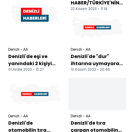
HABER/TÜRKİYE'NİN
22 Kasım 2023 - 11:19
MAĞARALARI -
Denizli
mağaralarıyla da
turizme katkı...
Denizli - AA
Denizli - AA
Denizli'de eşi ve
Denizli'de "dur"
yanındaki 2 kişiyi
ihtarına uymayarak
01 Aralık 2023 - 13:27
10 Kasım 2023 - 20:46
öldürdüğü iddia
kaçan araç
edilen sanık hakim
lastiklerine ateş
kar...
edilerek d...
Denizli - AA
Denizli - AA
Denizli'de
Denizli'de tıra
otomobilin tıra
çarpan otomobilin