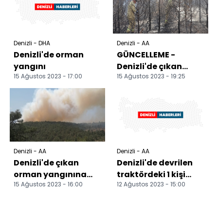
Denizli - DHA
Denizli - AA
Denizli'de orman
GÜNCELLEME -
yangını
Denizli'de çıkan
15 Ağustos 2023 - 17:00
15 Ağustos 2023 - 19:25
orman yangını
kontrol altına alındı
Denizli - AA
Denizli - AA
Denizli'de çıkan
Denizli'de devrilen
orman yangınına
traktördeki 1 kişi
15 Ağustos 2023 - 16:00
12 Ağustos 2023 - 15:00
müdahale ediliyor
öldü, 2 kişi yaralandı