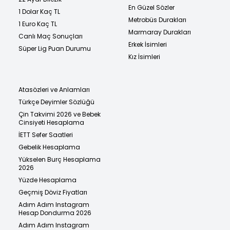
En Güzel Sözler
1 Dolar Kaç TL
Metrobüs Durakları
1 Euro Kaç TL
Marmaray Durakları
Canlı Maç Sonuçları
Erkek İsimleri
Süper Lig Puan Durumu
Kız İsimleri
Atasözleri ve Anlamları
Türkçe Deyimler Sözlüğü
Çin Takvimi 2026 ve Bebek
Cinsiyeti Hesaplama
İETT Sefer Saatleri
Gebelik Hesaplama
Yükselen Burç Hesaplama
2026
Yüzde Hesaplama
Geçmiş Döviz Fiyatları
Adım Adım Instagram
Hesap Dondurma 2026
Adım Adım Instagram