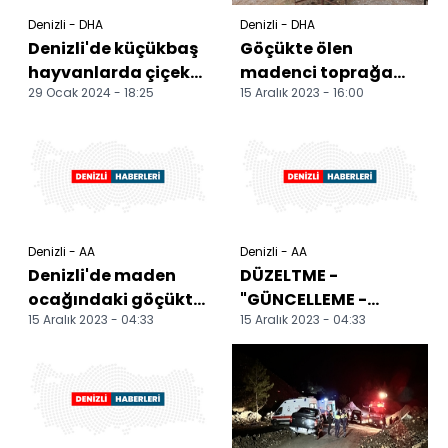
Denizli - DHA
Denizli - DHA
Denizli'de küçükbaş
Göçükte ölen
hayvanlarda çiçek
madenci toprağa
29 Ocak 2024 - 18:25
15 Aralık 2023 - 16:00
hastalığı
verildi; 4 yaşındaki
karantinası
oğlu tabutuna
sarıldı
Denizli - AA
Denizli - AA
Denizli'de maden
DÜZELTME -
ocağındaki göçükte
"GÜNCELLEME -
15 Aralık 2023 - 04:33
15 Aralık 2023 - 04:33
ölen işçi toprağa
Denizli'de maden
verildi
ocağında göçük
meydana geldi"
baş...