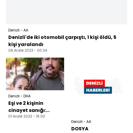
Denizli - AA
Denizli'de iki otomobil çarpıştı, 1 kişi öldü, 5
kişi yaralandı
09 Aralık 2023 - 00:34
Denizli - DHA
Eşi ve 2 kişinin
cinayet sanığı:
01 Aralık 2023 - 16:00
Elimdeki tüfekle
Denizli - AA
hedef gözetmeksizin
DOSYA
ateş...