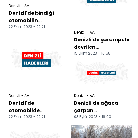
Denizli - AA
Denizli'de bindiği
otomobilin
22 Ekim 2023 - 22:21
sürücüsünü
Denizli - AA
bıçaklayarak
Denizli'de şarampole
öldürdüğü iddia
devrilen
edile...
15 Ekim 2023 - 16:58
otomobildeki anne
oğul öldü
Denizli - AA
Denizli - AA
Denizli'de
Denizli'de ağaca
otomobilde
çarpan
22 Ekim 2023 - 22:21
03 Eylül 2023 - 16:00
bıçaklanmış halde
otomobildeki 10
bulunan kişi öldü
yaşındaki çocuk
öldü