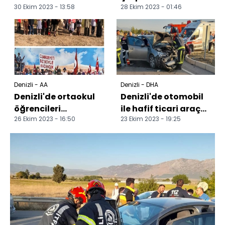
30 Ekim 2023 - 13:58
28 Ekim 2023 - 01:46
çarptığı kaza anı
sürücüsü öldü
güvenlik
kamerasında
Denizli - AA
Denizli - DHA
Denizli'de ortaokul
Denizli'de otomobil
öğrencileri
ile hafif ticari araç
26 Ekim 2023 - 16:50
23 Ekim 2023 - 19:25
"Cumhuriyet'i Biz
çarpıştı; 1 ölü, 5
Böyle Kazandık"
yaralı
fotoğrafı...