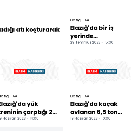
Elazığ - AA
Elazığ'da bir iş
ladığı atı koşturarak
yerinde
29 Temmuz 2023 - 15:00
buzdolabının
patlaması sonucu
yangın çıktı
lazığ - AA
Elazığ - AA
Elazığ'da yük
Elazığ'da kaçak
treninin çarptığı 2
avlanan 6,5 ton
9 Haziran 2023 - 14:00
19 Haziran 2023 - 10:00
işçi yaralandı
balık ele geçirildi