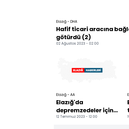
Elazığ - DHA
Hafif ticari aracına bağ
götürdü (2)
02 Ağustos 2023 - 02:00
Elazığ - AA
E
Elazığ'da
depremzedeler için
12 Temmuz 2023 - 12:00
1
2 bin 936 konut inşa
ediliyor