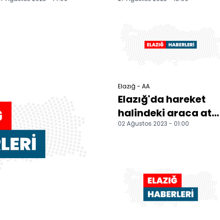
kişi öldü
güvenlik korucusu
öldü
Elazığ - AA
Elazığ'da hareket
halindeki araca at
02 Ağustos 2023 - 01:00
bağlayan kişiye
para cezası