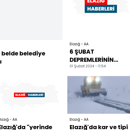
Elazığ - AA
6 ŞUBAT
ve belde belediye
DEPREMLERİNİN
ı
01 Şubat 2024 - 11:54
BİRİNCİ YILI -
Elazığ'da 2 bin 255
deprem konutu
şuba...
lazığ - AA
Elazığ - AA
Elazığ'da "yerinde
Elazığ'da kar ve tipi