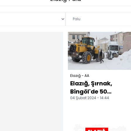
Elazığ - AA
Elazığ, Şırnak,
Bingöl'de 50
04 Şubat 2024 - 14:44
yerleşim yerine
ulaşım
sağlanamıyor