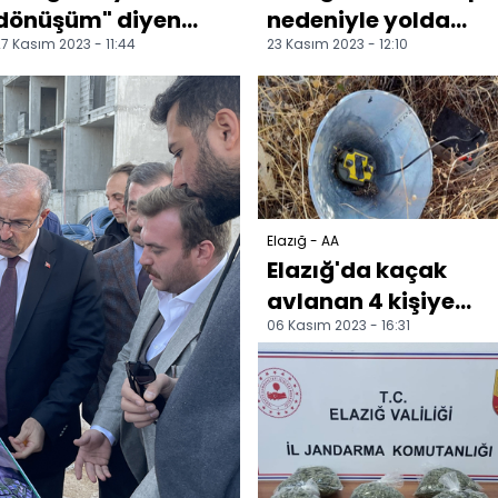
dönüşüm" diyen
nedeniyle yolda
7 Kasım 2023 - 11:44
23 Kasım 2023 - 12:10
depremzedeler
kalan araçlar
konut inşasına
kurtarıldı
başladı
Elazığ - AA
Elazığ'da kaçak
avlanan 4 kişiye
06 Kasım 2023 - 16:31
para cezası