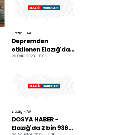
Elazığ - AA
Depremden
etkilenen Elazığ'da
20 Eylül 2023 - 11:03
kalıcı konutlar
i
yükseliyor
Elazığ - AA
DOSYA HABER -
n
Elazığ'da 2 bin 936
04 Ağustos 2023 - 12:00