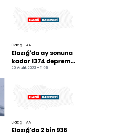
zanlı yakalandı
Elazığ - AA
Elazığ'da ay sonuna
kadar 1374 deprem
20 Aralık 2023 - 11:06
konutu
tamamlanacak
Elazığ - AA
Elazığ'da 2 bin 936