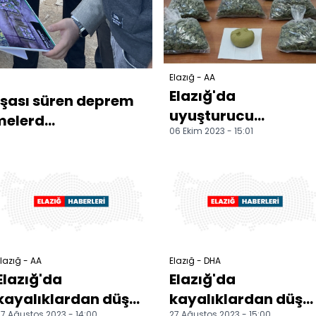
Elazığ - AA
Elazığ'da
inşası süren deprem
uyuşturucu
melerd...
06 Ekim 2023 - 15:01
operasyonunda
yakalanan 4 şüphel
tutuklandı
lazığ - AA
Elazığ - DHA
Elazığ'da
Elazığ'da
kayalıklardan düşen
kayalıklardan düşe
7 Ağustos 2023 - 14:00
27 Ağustos 2023 - 15:00