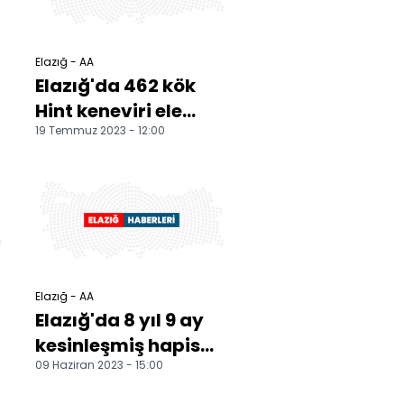
Elazığ - AA
Elazığ'da 462 kök
Hint keneviri ele
19 Temmuz 2023 - 12:00
geçirildi
Elazığ - AA
Elazığ'da 8 yıl 9 ay
kesinleşmiş hapis
09 Haziran 2023 - 15:00
cezası bulunan firari
hükümlü yakala...