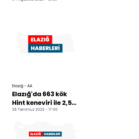
deprem konutunun
inşası sürüyor
Elazığ - AA
Elazığ'da 663 kök
Hint keneviri ile 2,5
26 Temmuz 2023 - 17:00
kilogram esrar ele
geçirildi