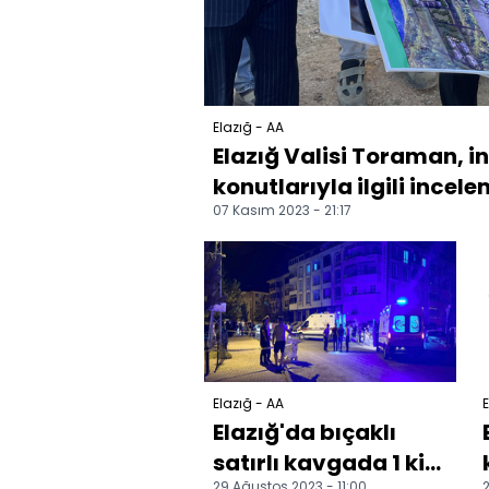
Elazığ - AA
Elazığ Valisi Toraman, 
konutlarıyla ilgili incele
07 Kasım 2023 - 21:17
Elazığ - AA
E
Elazığ'da bıçaklı
satırlı kavgada 1 kişi
29 Ağustos 2023 - 11:00
2