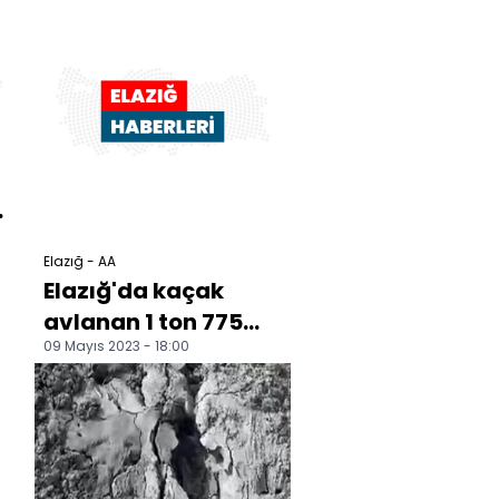
Elazığ - AA
Elazığ'da kaçak
avlanan 1 ton 775
09 Mayıs 2023 - 18:00
kilo balık ele
geçirildi