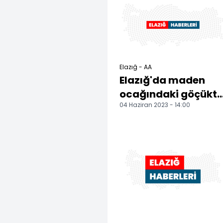
Elazığ - AA
Elazığ'da maden
ocağındaki göçükte
04 Haziran 2023 - 14:00
1 işçi öldü, 1 işçi
yaralandı