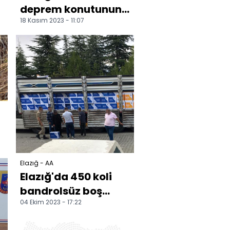
deprem konutunun
18 Kasım 2023 - 11:07
inşası etap etap
ilerliyor
Elazığ - AA
Elazığ'da 450 koli
bandrolsüz boş
04 Ekim 2023 - 17:22
makaron ele
geçirildi