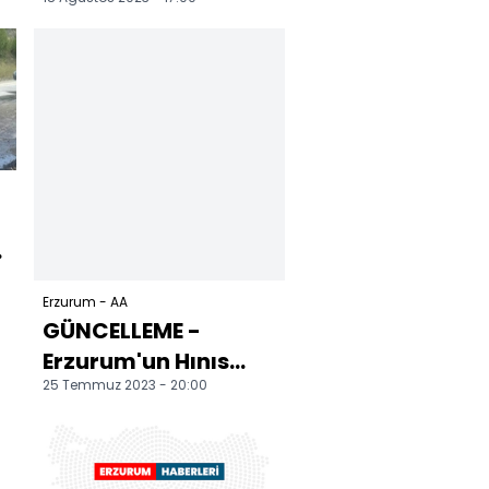
u
giren 3 kız
çocuğundan 2'si
boğuldu
e
Erzurum - AA
GÜNCELLEME -
Erzurum'un Hınıs
25 Temmuz 2023 - 20:00
Belediye Başkanı
Eren hayatını
kaybetti