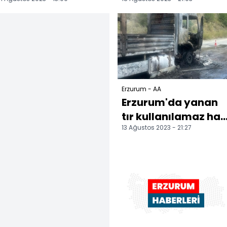
Erzurum'da tarımsal
temaslarda bulund
üretim arttı
Erzurum - AA
Erzurum'da yanan
tır kullanılamaz hal
13 Ağustos 2023 - 21:27
geldi