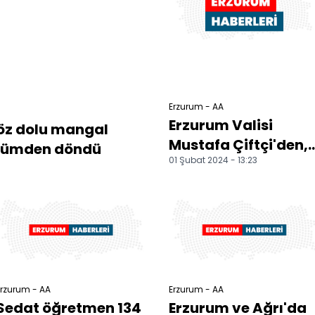
Erzurum - AA
Erzurum Valisi
köz dolu mangal
Mustafa Çiftçi'den,
 ölümden döndü
01 Şubat 2024 - 13:23
Tarım ve Orman İl
Müdürlüğüne
ziyaret
rzurum - AA
Erzurum - AA
Sedat öğretmen 134
Erzurum ve Ağrı'da