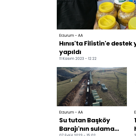
Erzurum - AA
Hınıs'ta Filistin'e deste
yapıldı
11 Kasım 2023 - 12:22
Erzurum - AA
E
Su tutan Başköy
Barajı'nın sulama
07 Eylül 2023 - 15:02
3