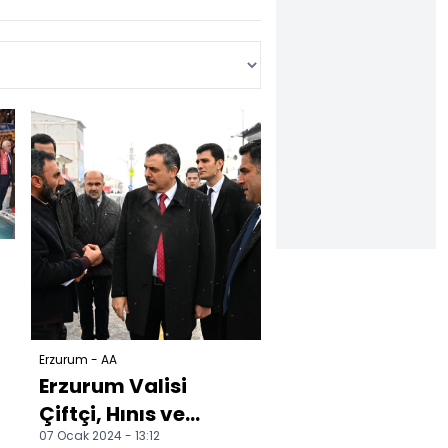
Erzurum - AA
Erzurum Valisi
Çiftçi, Hınıs ve
07 Ocak 2024 - 13:12
Tekman'ı ziyaret etti