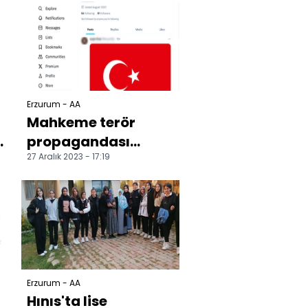
Erzurum - AA
Mahkeme terör
propagandası
27 Aralık 2023 - 17:19
yapan zanlının
"Sosyal medyada
Türk bayrağı payl...
Erzurum - AA
Hınıs'ta lise