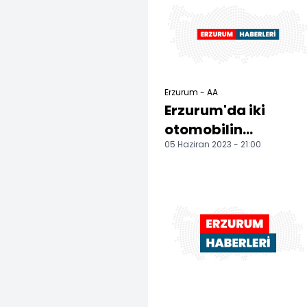
hastan...
gitti
Erzurum - AA
Erzurum'da iki
otomobilin
05 Haziran 2023 - 21:00
çarpıştığı kazada 5
kişi ağır yaralandı