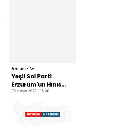
verildi
Erzurum - AA
Yeşil Sol Parti
Erzurum'un Hınıs
03 Mayıs 2023 - 16:00
ilçesinde miting
düzenledi