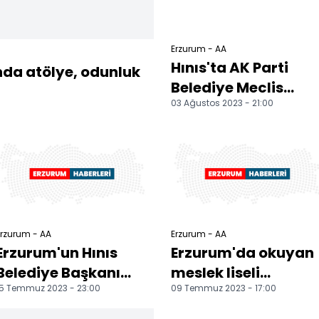
Erzurum - AA
Hınıs'ta AK Parti
da atölye, odunluk
Belediye Meclis
03 Ağustos 2023 - 21:00
Üyesi Serdal Şan,
belediye başkanı
seçild...
rzurum - AA
Erzurum - AA
Erzurum'un Hınıs
Erzurum'da okuyan
Belediye Başkanı
meslek liseli
15 Temmuz 2023 - 23:00
09 Temmuz 2023 - 17:00
Eren, kürsüde kalp
öğrenciler Viyana
krizi geçirince
ve Bükreş'e staja