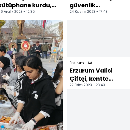
kütüphane kurdu,
güvenlik
6 Aralık 2023 - 12:35
24 Kasım 2023 - 17:43
579 okula kitap
güçlerinden
ulaştırdı
öğretmenlere
sürpriz ziyaret
Erzurum - AA
Erzurum Valisi
Çiftçi, kentte
27 Ekim 2023 - 23:43
eğitimdeki
altyapının
durumunu
istatistiklerl...