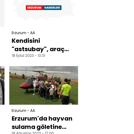
kurtarı...
Erzurum - AA
Kendisini
"astsubay", araç
18 Eylül 2023 - 13:31
sahibini "dayısı"
olarak tanıtıp
dolandırıcılık...
Erzurum - AA
Erzurum'da hayvan
sulama göletine
18 Ağustos 2023 - 17:00