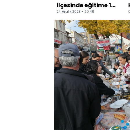
ilçesinde eğitime 1
24 Aralık 2023 - 20:49
0
gün ara verildi