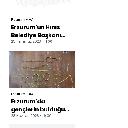
Erzurum - AA
Erzurum'un Hınıs
Belediye Başkanı
25 Temmuz 2023 - 11:00
Eren, hayatını
kaybetti
Erzurum - AA
Erzurum'da
gençlerin bulduğu
28 Haziran 2023 - 19:00
500 bin liralık altın
polisle sahibine