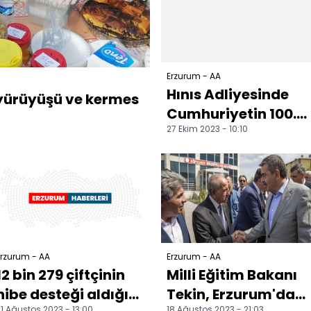
Erzurum - AA
Hınıs Adliyesinde
k yürüyüşü ve kermes
Cumhuriyetin 100.
27 Ekim 2023 - 10:10
yılı etkinliği
rzurum - AA
Erzurum - AA
12 bin 279 çiftçinin
Milli Eğitim Bakanı
hibe desteği aldığı
Tekin, Erzurum'da
1 Ağustos 2023 - 13:00
18 Ağustos 2023 - 21:03