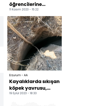
öğrencilerine
11 Kasım 2023 - 15:22
değerler eğitimi
veriliyor
Erzurum - AA
Kayalıklarda sıkışan
köpek yavrusu,
19 Eylül 2023 - 18:33
annesinin dikkat
çekmesi sonucu