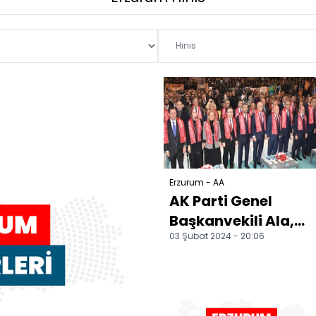
Erzurum - AA
AK Parti Genel
Başkanvekili Ala,
03 Şubat 2024 - 20:06
Erzurum İlçe
Belediye Başkan
Adayları Tanı...