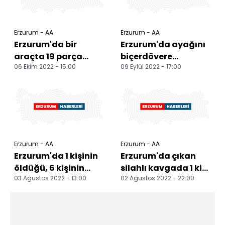
Erzurum - AA
Erzurum - AA
Erzurum'da bir
Erzurum'da ayağını
araçta 19 parça
biçerdövere
06 Ekim 2022 - 15:00
09 Eylül 2022 - 17:00
tarihi eser ele
kaptıran kişi
geçirildi
yaralandı
Erzurum - AA
Erzurum - AA
Erzurum'da 1 kişinin
Erzurum'da çıkan
öldüğü, 6 kişinin
silahlı kavgada 1 kişi
03 Ağustos 2022 - 13:00
02 Ağustos 2022 - 22:00
yaralandığı
öldü, 6 kişi yaralandı
kavgaya ilişkin 8 kişi
y...