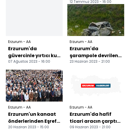
12 Temmuz 2023 - 16:00
Erzurum - AA
Erzurum - AA
Erzurum'da
Erzurum'da
güvercinle yırtıcı kuş
şarampole devrilen
07 Ağustos 2023 - 16:00
23 Haziran 2023 - 21:00
avlayanlara 19 bin
otomobilin sürücüsü
546 lira ceza
yaralandı
Erzurum - AA
Erzurum - AA
Erzurum'un kanaat
Erzurum'da hafif
önderlerinden Eşref
ticari aracın çarptığı
20 Haziran 2023 - 15:00
09 Haziran 2023 - 21:00
Ağgül, son
çocuk öldü