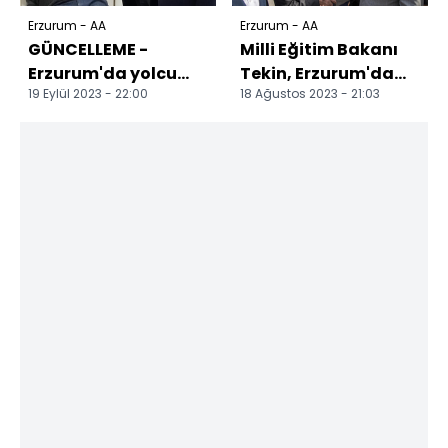
Erzurum - AA
Erzurum - AA
GÜNCELLEME -
Milli Eğitim Bakanı
Erzurum'da yolcu
Tekin, Erzurum'da
19 Eylül 2023 - 22:00
18 Ağustos 2023 - 21:03
otobüsü traktöre
temaslarda bulundu
çarptı, 2 kişi öldü 18
kişi...