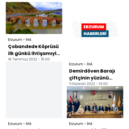
Erzurum - İHA
Çobandede Köprüsü
ilk günkü ihtişamıyla
16 Temmuz 2022 - 15:00
göz kamaştırıyor
Erzurum - İHA
Tarihin en eski kö...
Demirdöven Barajı
çiftçinin yüzünü
11 Haziran 2022 - 14:00
güldürecek
Erzurum - İHA
Erzurum - İHA