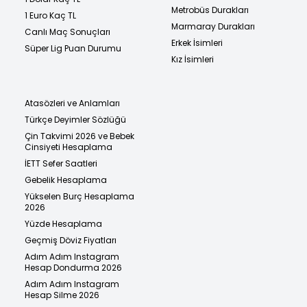
Metrobüs Durakları
1 Euro Kaç TL
Marmaray Durakları
Canlı Maç Sonuçları
Erkek İsimleri
Süper Lig Puan Durumu
Kız İsimleri
Atasözleri ve Anlamları
Türkçe Deyimler Sözlüğü
Çin Takvimi 2026 ve Bebek
Cinsiyeti Hesaplama
İETT Sefer Saatleri
Gebelik Hesaplama
Yükselen Burç Hesaplama
2026
Yüzde Hesaplama
Geçmiş Döviz Fiyatları
Adım Adım Instagram
Hesap Dondurma 2026
Adım Adım Instagram
Hesap Silme 2026