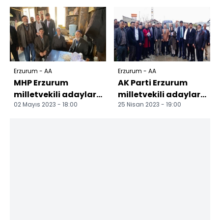
yolcuğuna
uğurlandı
Erzurum - AA
Erzurum - AA
MHP Erzurum
AK Parti Erzurum
milletvekili adayları
milletvekili adayları
02 Mayıs 2023 - 18:00
25 Nisan 2023 - 19:00
seçim çalışmalarını
seçim çalışmalarını
sürdürüyor
sürdürüyor