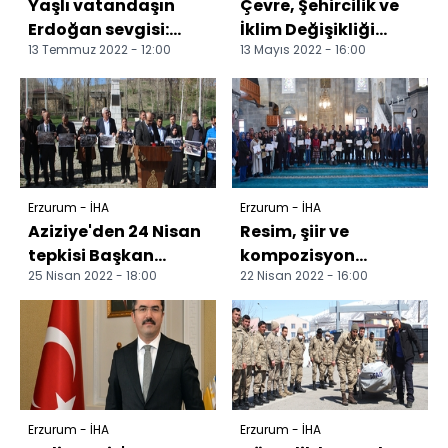
Yaşlı vatandaşın
Çevre, Şehircilik ve
Erdoğan sevgisi:
İklim Değişikliği
13 Temmuz 2022 - 12:00
13 Mayıs 2022 - 16:00
"Ben onu bunu
Bakanı Murat
bilmem, oyum
Kurum: "Eser siyaseti
Tayyip'in"
y...
Erzurum - İHA
Erzurum - İHA
Aziziye'den 24 Nisan
Resim, şiir ve
tepkisi Başkan
kompozisyon
25 Nisan 2022 - 18:00
22 Nisan 2022 - 16:00
Orhan: "ABD kendi
yarışmalarının
kanlı geçmişine
kazananları
baksı...
ödüllerini aldı
Erzurum - İHA
Erzurum - İHA