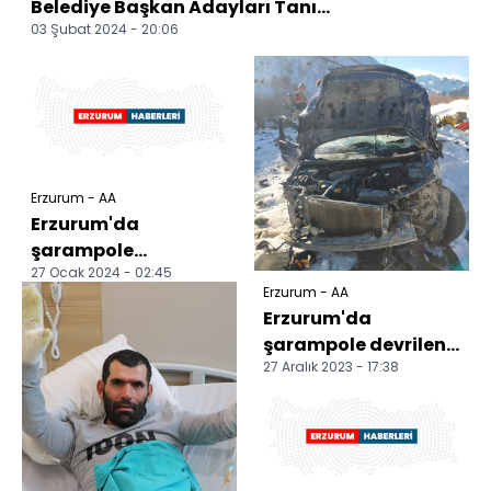
Belediye Başkan Adayları Tanı...
03 Şubat 2024 - 20:06
Erzurum - AA
Erzurum'da
şarampole
27 Ocak 2024 - 02:45
yuvarlanan
Erzurum - AA
midibüsteki 12 kişi
Erzurum'da
yaralandı
şarampole devrilen
27 Aralık 2023 - 17:38
otomobilin sürücüsü
öldü