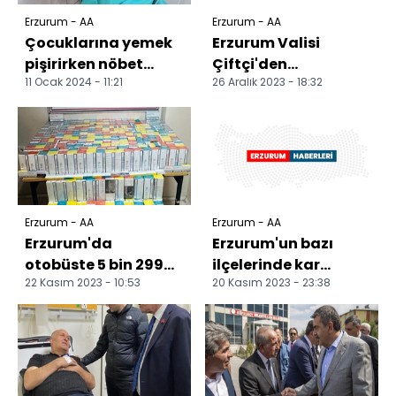
Erzurum - AA
Erzurum - AA
Çocuklarına yemek
Erzurum Valisi
pişirirken nöbet
Çiftçi'den
11 Ocak 2024 - 11:21
26 Aralık 2023 - 18:32
geçirip sobaya
Allahuekber
düşen çiftçinin
Şehitleri'ni anma
tedavisi...
mesajı
Erzurum - AA
Erzurum - AA
Erzurum'da
Erzurum'un bazı
otobüste 5 bin 299
ilçelerinde kar
22 Kasım 2023 - 10:53
20 Kasım 2023 - 23:38
paket kaçak sigara
nedeniyle eğitime bir
ele geçirildi
gün ara verildi