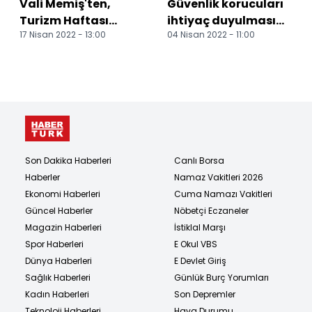
Vali Memiş'ten,
Güvenlik korucuları
Turizm Haftası
ihtiyaç duyulması
17 Nisan 2022 - 13:00
04 Nisan 2022 - 11:00
mesajı
halinde afetlerde
görev alacak
Erzuru...
Son Dakika Haberleri
Canlı Borsa
Haberler
Namaz Vakitleri 2026
Ekonomi Haberleri
Cuma Namazı Vakitleri
Güncel Haberler
Nöbetçi Eczaneler
Magazin Haberleri
İstiklal Marşı
Spor Haberleri
E Okul VBS
Dünya Haberleri
E Devlet Giriş
Sağlık Haberleri
Günlük Burç Yorumları
Kadın Haberleri
Son Depremler
Teknoloji Haberleri
Hava Durumu