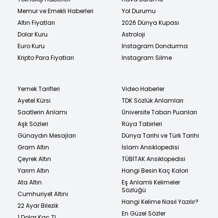
Memur ve Emekli Haberleri
Yol Durumu
Altın Fiyatları
2026 Dünya Kupası
Dolar Kuru
Astroloji
Euro Kuru
Instagram Dondurma
Kripto Para Fiyatları
Instagram Silme
Yemek Tarifleri
Video Haberler
Ayetel Kürsi
TDK Sözlük Anlamları
Saatlerin Anlamı
Üniversite Taban Puanları
Aşk Sözleri
Rüya Tabirleri
Günaydın Mesajları
Dünya Tarihi ve Türk Tarihi
Gram Altın
İslam Ansiklopedisi
Çeyrek Altın
TÜBİTAK Ansiklopedisi
Yarım Altın
Hangi Besin Kaç Kalori
Ata Altın
Eş Anlamlı Kelimeler
Sözlüğü
Cumhuriyet Altını
Hangi Kelime Nasıl Yazılır?
22 Ayar Bilezik
En Güzel Sözler
1 Dolar Kaç TL