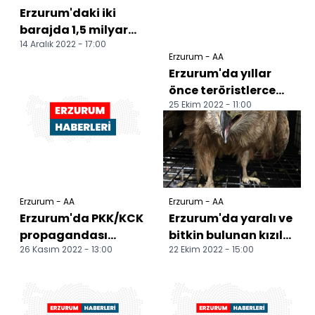
Erzurum'daki iki
barajda 1,5 milyar
14 Aralık 2022 - 17:00
metreküp su
Erzurum - AA
tutulacak
Erzurum'da yıllar
önce teröristlerce
25 Ekim 2022 - 11:00
yol kenarına
döşenen patlayıcı
imha ed...
Erzurum - AA
Erzurum - AA
Erzurum'da PKK/KCK
Erzurum'da yaralı ve
propagandası
bitkin bulunan kızıl
26 Kasım 2022 - 13:00
22 Ekim 2022 - 15:00
yaptıkları iddiasıyla
şahin ile kara çaylak
15 zanlı yakalandı
tedaviye al...