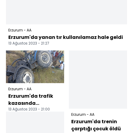
Erzurum - AA
Erzurum'da yanan tır kullanılamaz hale geldi
13 Ağustos 2023 - 21:27
Erzurum - AA
Erzurum'da trafik
kazasında
13 Ağustos 2023 - 21:00
yaralanan 2 kişi
Erzurum - AA
ambulans
Erzurum'da trenin
helikopterle
çarptığı çocuk öldü
hastaney...