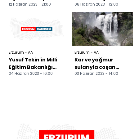
12 Haziran 2023 - 21:00
08 Haziran 2023 - 12:00
ve depremzede
coştu
çocuklar için
yükseldi
Erzurum - AA
Erzurum - AA
Yusuf Tekin'in Milli
Kar ve yağmur
Eğitim Bakanlığı
sularıyla coşan
04 Haziran 2023 - 16:00
03 Haziran 2023 - 14:00
görevi baba
Tortum Şelalesi
ocağında sevinçle
ziyaretçilerini
karşıla...
bekliyor