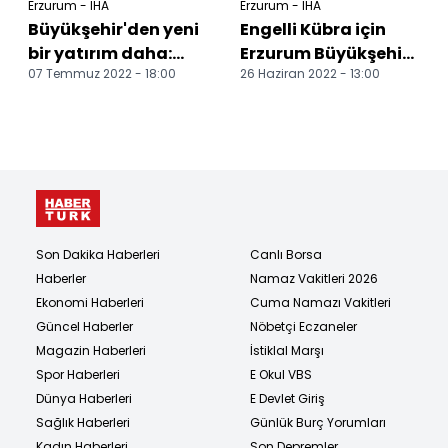
Erzurum - İHA
Erzurum - İHA
Büyükşehir'den yeni
Engelli Kübra için
bir yatırım daha:
Erzurum Büyükşehir
07 Temmuz 2022 - 18:00
26 Haziran 2022 - 13:00
Tortum Canlı
Belediyesi yol yaptı
Hayvan Pazarı açıldı
Son Dakika Haberleri
Canlı Borsa
Haberler
Namaz Vakitleri 2026
Ekonomi Haberleri
Cuma Namazı Vakitleri
Güncel Haberler
Nöbetçi Eczaneler
Magazin Haberleri
İstiklal Marşı
Spor Haberleri
E Okul VBS
Dünya Haberleri
E Devlet Giriş
Sağlık Haberleri
Günlük Burç Yorumları
Kadın Haberleri
Son Depremler