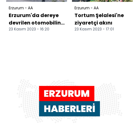
Erzurum - AA
Erzurum - AA
Erzurum'da dereye
Tortum Şelalesi'ne
devrilen otomobilin
ziyaretçi akını
23 Kasım 2023 - 16:20
23 Kasım 2023 - 17:01
sürücüsü öldü