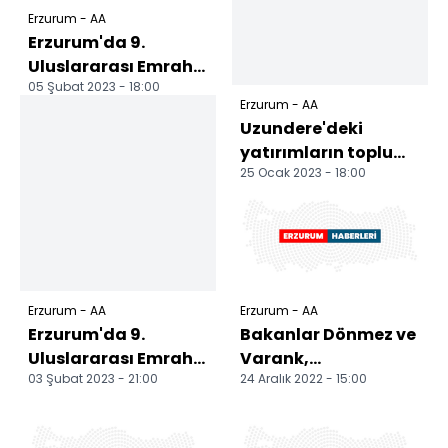
Erzurum - AA
Erzurum'da 9.
Uluslararası Emrah
05 Şubat 2023 - 18:00
Özbay Buz ve Kaya
Erzurum - AA
Tırmanış Festivali
Uzundere'deki
tamam...
yatırımların toplu
25 Ocak 2023 - 18:00
açılışı yapıldı
Erzurum - AA
Erzurum - AA
Erzurum'da 9.
Bakanlar Dönmez ve
Uluslararası Emrah
Varank,
03 Şubat 2023 - 21:00
24 Aralık 2022 - 15:00
Özbay Buz ve Kaya
Erzurum'daki toplu
Tırmanış Festivali
açılış törenine
başla...
katıldı