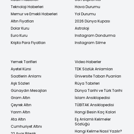
Teknoloji Haberleri
Hava Durumu
Memur ve Emekli Haberleri
Yol Durumu
Altın Fiyatları
2026 Dünya Kupası
Dolar Kuru
Astroloji
Euro Kuru
Instagram Dondurma
Kripto Para Fiyatları
Instagram Silme
Yemek Tarifleri
Video Haberler
Ayetel Kürsi
TDK Sözlük Anlamları
Saatlerin Anlamı
Üniversite Taban Puanları
Aşk Sözleri
Rüya Tabirleri
Günaydın Mesajları
Dünya Tarihi ve Türk Tarihi
Gram Altın
İslam Ansiklopedisi
Çeyrek Altın
TÜBİTAK Ansiklopedisi
Yarım Altın
Hangi Besin Kaç Kalori
Ata Altın
Eş Anlamlı Kelimeler
Sözlüğü
Cumhuriyet Altını
Hangi Kelime Nasıl Yazılır?
22 Ayar Bilezik