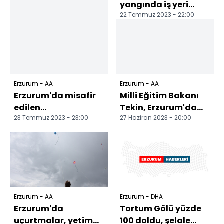
yangında iş yeri
22 Temmuz 2023 - 22:00
kullanılamaz hale
geldi
Erzurum - AA
Erzurum - AA
Erzurum'da misafir
Milli Eğitim Bakanı
edilen
Tekin, Erzurum'da
23 Temmuz 2023 - 23:00
27 Haziran 2023 - 20:00
depremzedeler
konuştu:
Tortum Şelalesi'ni
gezdi
Erzurum - AA
Erzurum - DHA
Erzurum'da
Tortum Gölü yüzde
uçurtmalar, yetim
100 doldu, şelale