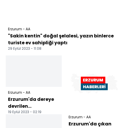
Erzurum - AA
"Sakin kentin" doğal şelalesi, yazın binlerce
turiste ev sahipliği yaptı
29 Eylül 2023 - 11:08
Erzurum - AA
Erzurum'da dereye
devrilen
19 Eylül 2023 - 02:19
otomobildeki 2 kişi
Erzurum - AA
öldü, 3 kişi yaralandı
Erzurum'da çıkan