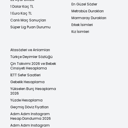
En Güzel Sözler
1 Dolar Kaç TL
Metrobüs Durakları
1 Euro Kaç TL
Marmaray Durakları
Canlı Maç Sonuçları
Erkek İsimleri
Süper Lig Puan Durumu
Kız İsimleri
Atasözleri ve Anlamları
Türkçe Deyimler Sözlüğü
Çin Takvimi 2026 ve Bebek
Cinsiyeti Hesaplama
İETT Sefer Saatleri
Gebelik Hesaplama
Yükselen Burç Hesaplama
2026
Yüzde Hesaplama
Geçmiş Döviz Fiyatları
Adım Adım Instagram
Hesap Dondurma 2026
Adım Adım Instagram