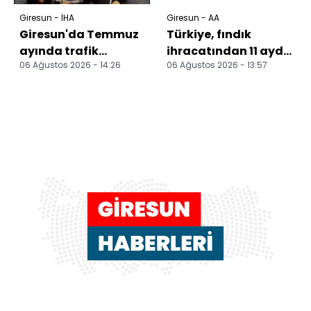
Giresun - İHA
Giresun - AA
Giresun'da Temmuz
Türkiye, fındık
ayında trafik
ihracatından 11 ayda
06 Ağustos 2026 - 14:26
06 Ağustos 2026 - 13:57
kazalarında 6 kişi
2,4 milyar dolar gelir
hayatını kaybetti
sağladı