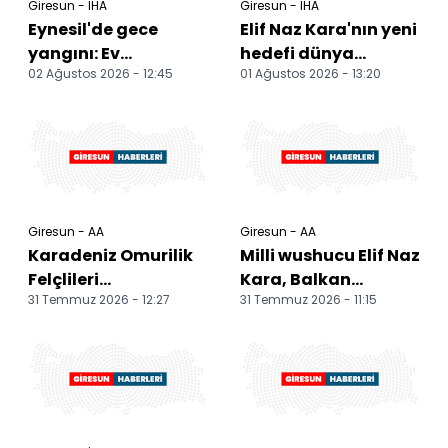
Giresun - İHA
Giresun - İHA
Eynesil'de gece
Elif Naz Kara'nın yeni
yangını: Ev
hedefi dünya
02 Ağustos 2026 - 12:45
01 Ağustos 2026 - 13:20
kullanılamaz hale
şampiyonluğu
geldi
Giresun - AA
Giresun - AA
Karadeniz Omurilik
Milli wushucu Elif Naz
Felçlileri
Kara, Balkan
31 Temmuz 2026 - 12:27
31 Temmuz 2026 - 11:15
Derneği'nden
Şampiyonası'na
engellilere tekerlekli
hazırlanıyor
sandalye...