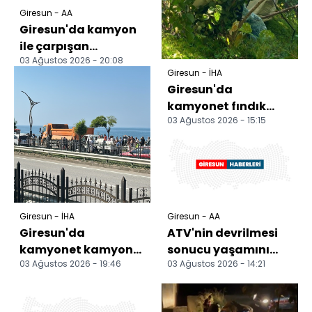
Giresun - AA
Giresun'da kamyon
ile çarpışan
03 Ağustos 2026 - 20:08
kamyonetteki 1 kişi
Giresun - İHA
öldü, 2 kişi yaralandı
Giresun'da
kamyonet fındık
03 Ağustos 2026 - 15:15
bahçesine devrildi: 1
ölü
Giresun - İHA
Giresun - AA
Giresun'da
ATV'nin devrilmesi
kamyonet kamyona
sonucu yaşamını
03 Ağustos 2026 - 19:46
03 Ağustos 2026 - 14:21
arkadan çarptı: 4
yitiren kişi toprağa
yaralı
verildi