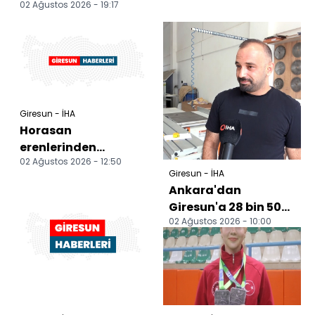
02 Ağustos 2026 - 19:17
Giresun - İHA
Horasan
erenlerinden
02 Ağustos 2026 - 12:50
Çağırgan Baba,
Giresun - İHA
Alucra'da dualarla
Ankara'dan
anıldı
Giresun'a 28 bin 500
02 Ağustos 2026 - 10:00
liralık taksi
yolculuğu, 8
saniyelik adrena...