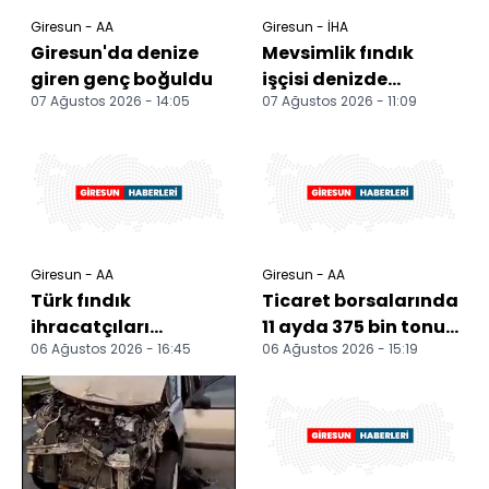
Giresun - AA
Giresun - İHA
Giresun'da denize
Mevsimlik fındık
giren genç boğuldu
işçisi denizde
07 Ağustos 2026 - 14:05
07 Ağustos 2026 - 11:09
boğuldu
Giresun - AA
Giresun - AA
Türk fındık
Ticaret borsalarında
ihracatçıları
11 ayda 375 bin tonu
06 Ağustos 2026 - 16:45
06 Ağustos 2026 - 15:19
Hindistan'da sektör
aşkın fındık işlem
temsilcileriyle
gördü
buluştu