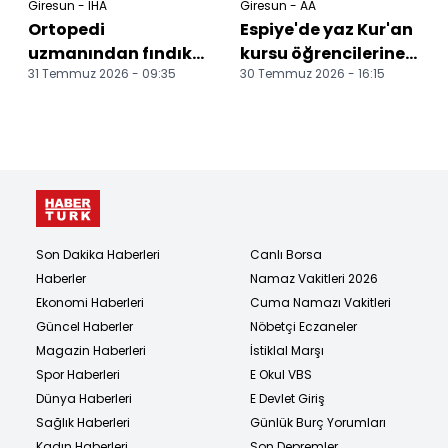
Giresun - İHA
Giresun - AA
Ortopedi
Espiye'de yaz Kur'an
uzmanından fındık
kursu öğrencilerine
31 Temmuz 2026 - 09:35
30 Temmuz 2026 - 16:15
üreticilerine hasat
yönelik etkinlik
öncesi uyarı: "Fiziksel
yapıldı
hazı...
Son Dakika Haberleri
Canlı Borsa
Haberler
Namaz Vakitleri 2026
Ekonomi Haberleri
Cuma Namazı Vakitleri
Güncel Haberler
Nöbetçi Eczaneler
Magazin Haberleri
İstiklal Marşı
Spor Haberleri
E Okul VBS
Dünya Haberleri
E Devlet Giriş
Sağlık Haberleri
Günlük Burç Yorumları
Kadın Haberleri
Son Depremler