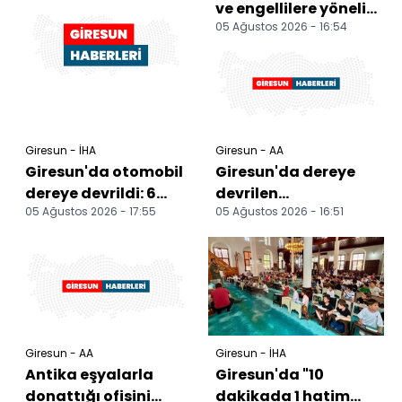
ve engellilere yönelik
05 Ağustos 2026 - 16:54
etkinlik düzenlendi
Giresun - İHA
Giresun - AA
Giresun'da otomobil
Giresun'da dereye
dereye devrildi: 6
devrilen
05 Ağustos 2026 - 17:55
05 Ağustos 2026 - 16:51
yaralı
otomobildeki 6 kişi
yaralandı
Giresun - AA
Giresun - İHA
Antika eşyalarla
Giresun'da "10
donattığı ofisini
dakikada 1 hatim