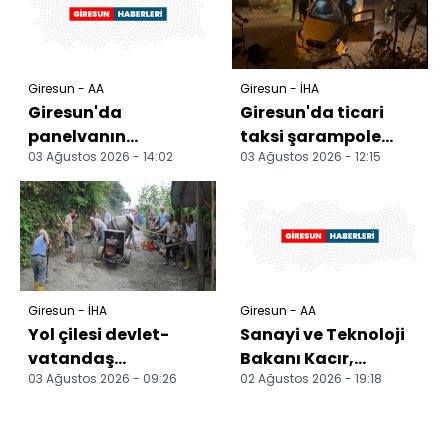
Giresun - AA
Giresun - İHA
Giresun'da
Giresun'da ticari
panelvanın
taksi şarampole
03 Ağustos 2026 - 14:02
03 Ağustos 2026 - 12:15
şarampole devrildiği
yuvarlandı: 1 ölü
kazada bir kişi öldü
Giresun - İHA
Giresun - AA
Yol çilesi devlet-
Sanayi ve Teknoloji
vatandaş
Bakanı Kacır,
03 Ağustos 2026 - 09:26
02 Ağustos 2026 - 19:18
dayanışmasıyla
Giresun'da temel
sona eriyor
atma töreninde
konuştu: