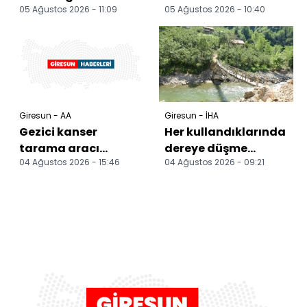
05 Ağustos 2026 - 11:09
05 Ağustos 2026 - 10:40
adeta müzeye
okuyoruz" programı
dönüştürdü
düzenlendi
Giresun - AA
Giresun - İHA
Gezici kanser
Her kullandıklarında
tarama aracı
dereye düşme
04 Ağustos 2026 - 15:46
04 Ağustos 2026 - 09:21
Çanakçı'da hizmete
korkusu yaşıyorlar
başladı