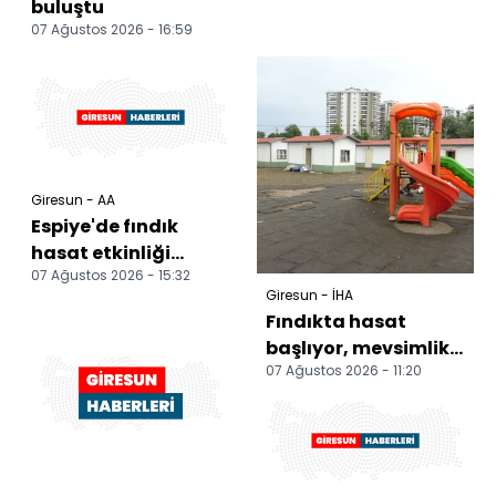
buluştu
07 Ağustos 2026 - 16:59
Giresun - AA
Espiye'de fındık
hasat etkinliği
07 Ağustos 2026 - 15:32
düzenlendi
Giresun - İHA
Fındıkta hasat
başlıyor, mevsimlik
07 Ağustos 2026 - 11:20
işçi yoğunluğu yok