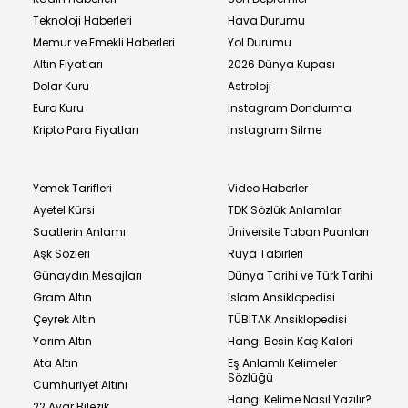
Teknoloji Haberleri
Hava Durumu
Memur ve Emekli Haberleri
Yol Durumu
Altın Fiyatları
2026 Dünya Kupası
Dolar Kuru
Astroloji
Euro Kuru
Instagram Dondurma
Kripto Para Fiyatları
Instagram Silme
Yemek Tarifleri
Video Haberler
Ayetel Kürsi
TDK Sözlük Anlamları
Saatlerin Anlamı
Üniversite Taban Puanları
Aşk Sözleri
Rüya Tabirleri
Günaydın Mesajları
Dünya Tarihi ve Türk Tarihi
Gram Altın
İslam Ansiklopedisi
Çeyrek Altın
TÜBİTAK Ansiklopedisi
Yarım Altın
Hangi Besin Kaç Kalori
Ata Altın
Eş Anlamlı Kelimeler
Sözlüğü
Cumhuriyet Altını
Hangi Kelime Nasıl Yazılır?
22 Ayar Bilezik