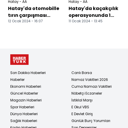
Hatay - AA
Hatay - AA
Hatay'da otomobille
Hatay'da kaçakçılık
tırın çarpışması
operasyonunda 1
12 Ocak 2024 - 16:07
11 Ocak 2024 - 13:45
sonucu 2 kişi
şüpheli yakalandı
yaralandı
Son Dakika Haberleri
Canlı Borsa
Haberler
Namaz Vakitleri 2026
Ekonomi Haberleri
Cuma Namazı Vakitleri
Güncel Haberler
Nöbetçi Eczaneler
Magazin Haberleri
İstiklal Marşı
Spor Haberleri
E Okul VBS
Dünya Haberleri
E Devlet Giriş
Sağlık Haberleri
Günlük Burç Yorumları
Kadın Haberleri
Son Depremler