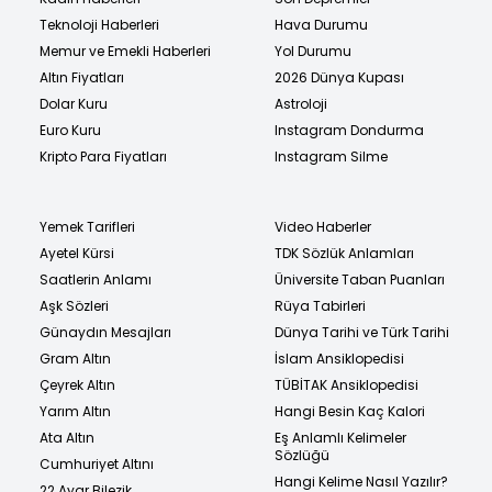
Teknoloji Haberleri
Hava Durumu
Memur ve Emekli Haberleri
Yol Durumu
Altın Fiyatları
2026 Dünya Kupası
Dolar Kuru
Astroloji
Euro Kuru
Instagram Dondurma
Kripto Para Fiyatları
Instagram Silme
Yemek Tarifleri
Video Haberler
Ayetel Kürsi
TDK Sözlük Anlamları
Saatlerin Anlamı
Üniversite Taban Puanları
Aşk Sözleri
Rüya Tabirleri
Günaydın Mesajları
Dünya Tarihi ve Türk Tarihi
Gram Altın
İslam Ansiklopedisi
Çeyrek Altın
TÜBİTAK Ansiklopedisi
Yarım Altın
Hangi Besin Kaç Kalori
Ata Altın
Eş Anlamlı Kelimeler
Sözlüğü
Cumhuriyet Altını
Hangi Kelime Nasıl Yazılır?
22 Ayar Bilezik