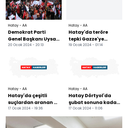
Hatay - AA
Hatay - AA
Demokrat Parti
Hatay'da teröre
Genel Başkanı Uysal,
tepki Gazze'ye
20 Ocak 2024 - 20:13
19 Ocak 2024 - 01:14
Hatay'da konuştu:
destek yürüyüşü
düzenlendi
Hatay - AA
Hatay - AA
Hatay'da çeşitli
Hatay Dörtyol'da
suçlardan aranan 4
şubat sonuna kadar
17 Ocak 2024 - 19:36
17 Ocak 2024 - 11:06
hükümlü yakalandı
352 konut teslim
edilecek