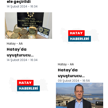
ele geçirildi
14 Şubat 2024 - 16:34
Hatay - AA
Hatay'da
uyuşturucu
14 Şubat 2024 - 16:34
operasyonunda 3
Hatay - AA
şüpheli tutuklandı
Hatay'da
uyuşturucu
09 Şubat 2024 - 16:56
operasyonunda 1
zanlı tutuklandı