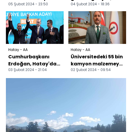
05 Şubat 2024 - 23:50
04 Şubat 2024 - 18:36
yaralandı
çiftçilerle narenciye
topladı
Hatay - AA
Hatay - AA
Cumhurbaşkanı
Üniversitedeki 55 bin
Erdoğan, Hatay'da
kamyon malzemeyle
03 Şubat 2024 - 21:04
02 Şubat 2024 - 09:54
AK Parti Aday
hazırlanan alanda
Tanıtım
depremzede ailel...
Toplantısı'nda
konuşt...