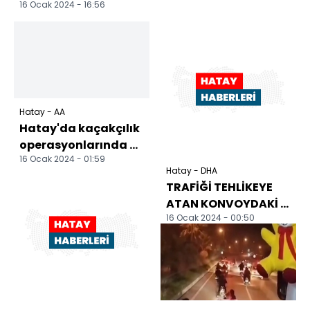
16 Ocak 2024 - 16:56
Hatay - AA
Hatay'da kaçakçılık
operasyonlarında 3
16 Ocak 2024 - 01:59
şüpheli gözaltına
Hatay - DHA
alındı
TRAFİĞİ TEHLİKEYE
ATAN KONVOYDAKİ 8
16 Ocak 2024 - 00:50
MOTOSİKLETE 101 BİN
279 LİRA CEZA