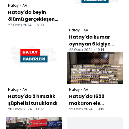
Hatay - AA
Hatay'da beyin
ölümü gerçekleşen
27 Ocak 2024 - 16:30
kişinin organları 3
Hatay - AA
hastaya
Hatay'da kumar
nakledilecek
oynayan 6 kişiye
22 Ocak 2024 - 19:14
para cezası verildi
Hatay - AA
Hatay - AA
Hatay'da 2 hırsızlık
Hatay'da 1620
şüphelisi tutuklandı
makaron ele
26 Ocak 2024 - 13:32
22 Ocak 2024 - 19:19
geçirildi