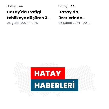
Hatay - AA
Hatay - AA
Hatay'da trafiği
Hatay'da
tehlikeye düşüren 3
üzerlerinde
06 Şubat 2024 - 21:47
06 Şubat 2024 - 20:19
motosiklet
ruhsatsız silah ve
sürücüsüne ceza
uyuşturucu bulunun
uygulandı
9 kişi yakalandı