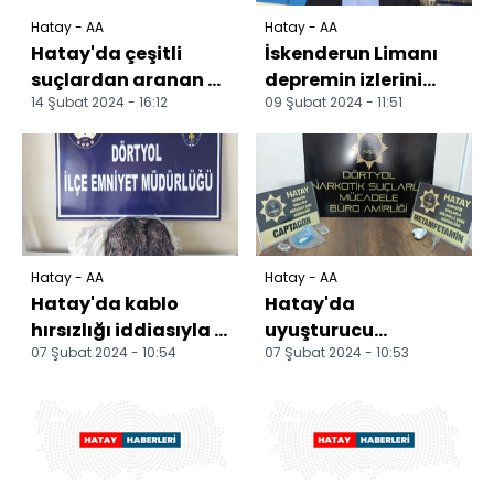
Hatay - AA
Hatay - AA
Hatay'da çeşitli
İskenderun Limanı
suçlardan aranan 23
depremin izlerini
14 Şubat 2024 - 16:12
09 Şubat 2024 - 11:51
şüpheliden 7'si
sildi, büyümeye
tutuklandı
hazırlanıyor
Hatay - AA
Hatay - AA
Hatay'da kablo
Hatay'da
hırsızlığı iddiasıyla 1
uyuşturucu
07 Şubat 2024 - 10:54
07 Şubat 2024 - 10:53
şüpheli tutuklandı
operasyonunda 2
şüpheli tutuklandı