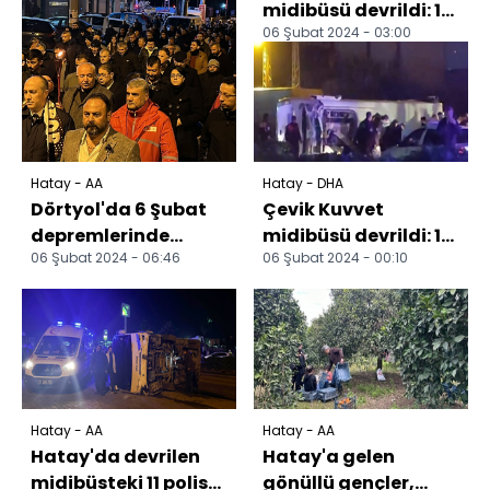
midibüsü devrildi: 11
06 Şubat 2024 - 03:00
polis yaralı (2)
Hatay - AA
Hatay - DHA
Dörtyol'da 6 Şubat
Çevik Kuvvet
depremlerinde
midibüsü devrildi: 11
06 Şubat 2024 - 06:46
06 Şubat 2024 - 00:10
hayatını
polis yaralı
kaybedenler anıldı
Hatay - AA
Hatay - AA
Hatay'da devrilen
Hatay'a gelen
midibüsteki 11 polis
gönüllü gençler,