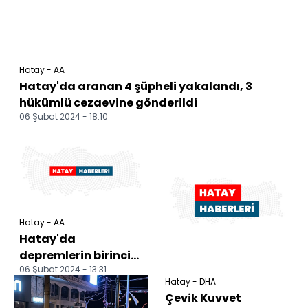
Hatay - AA
Hatay'da aranan 4 şüpheli yakalandı, 3
hükümlü cezaevine gönderildi
06 Şubat 2024 - 18:10
Hatay - AA
Hatay'da
depremlerin birinci
06 Şubat 2024 - 13:31
yılında mezarlık
Hatay - DHA
ziyareti
Çevik Kuvvet