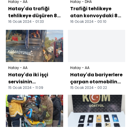
Hatay - AA
Hatay - DHA
Hatay'da trafiği
Trafiği tehlikeye
tehlikeye düşüren 8
atan konvoydaki 8
16 Ocak 2024 - 01:33
16 Ocak 2024 - 00:10
motosiklet
motosiklete 101 bin
sürücüsüne ceza
279 lira ceza
uygulandı
Hatay - AA
Hatay - AA
Hatay'da iki işçi
Hatay'da bariyerlere
servisinin
çarpan otomobilin
15 Ocak 2024 - 11:09
15 Ocak 2024 - 00:22
çarpışması sonucu 6
sürücüsü öldü
kişi yaralandı