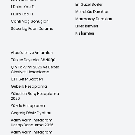
En Güzel Sözler
1 Dolar Kaç TL
Metrobüs Durakları
1 Euro Kaç TL
Marmaray Durakları
Canlı Maç Sonuçları
Erkek İsimleri
Süper Lig Puan Durumu
Kız İsimleri
Atasözleri ve Anlamları
Türkçe Deyimler Sözlüğü
Çin Takvimi 2026 ve Bebek
Cinsiyeti Hesaplama
İETT Sefer Saatleri
Gebelik Hesaplama
Yükselen Burç Hesaplama
2026
Yüzde Hesaplama
Geçmiş Döviz Fiyatları
Adım Adım Instagram
Hesap Dondurma 2026
Adım Adım Instagram