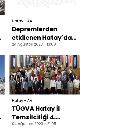
Hatay - AA
Depremlerden
etkilenen Hatay'da
24 Ağustos 2023 - 13:00
ağır hasarlı
binaların yıkımı
sürüyor
Hatay - AA
TÜGVA Hatay İl
Temsilciliği 4.
04 Ağustos 2023 - 21:05
Olağan Kongresi
yapıldı