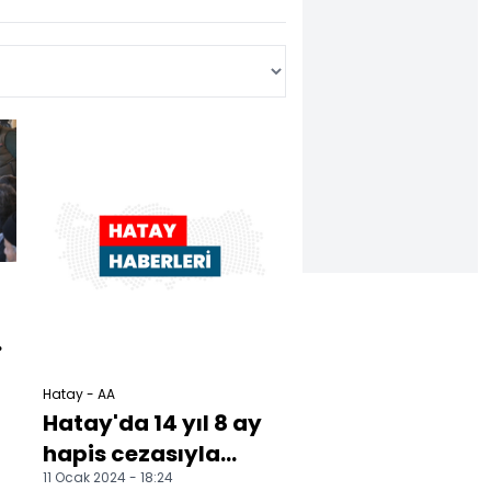
Hatay - AA
Hatay'da 14 yıl 8 ay
hapis cezasıyla
11 Ocak 2024 - 18:24
aranan firari