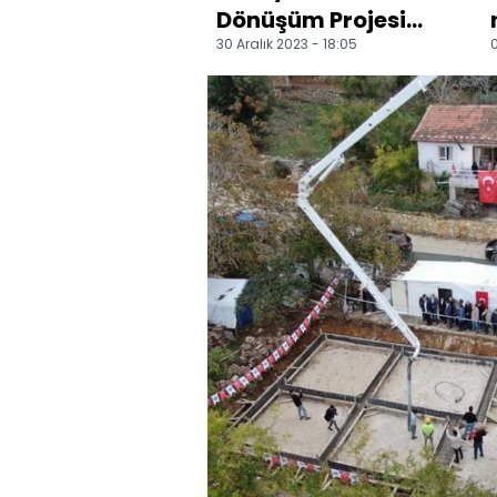
Dönüşüm Projesi
30 Aralık 2023 - 18:05
0
kapsamında
yapılan ev aileye
teslim edildi