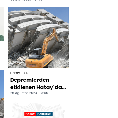
atışında 5 sivil öldü,
38 kişi de yaralandı
Hatay - AA
Depremlerden
etkilenen Hatay'da
25 Ağustos 2023 - 13:00
ağır hasarlı
binaların yıkımı
sürüyor