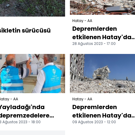
Hatay - AA
Depremlerden
ikletin sürücüsü
etkilenen Hatay'da
28 Ağustos 2023 - 17:00
ağır hasarlı
binaların yıkımı
sürüyor
Hatay - AA
Hatay - AA
Yayladağı'nda
Depremlerden
depremzedelere
etkilenen Hatay'da
3 Ağustos 2023 - 18:00
09 Ağustos 2023 - 12:00
gıda ve hijyen kolisi
ağır hasarlı
desteği
binaların yıkımı