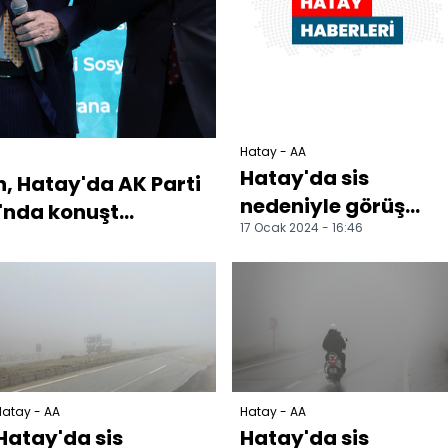
Hatay - AA
Hatay'da sis
 Hatay'da AK Parti
nedeniyle görüş
nda konuşt...
17 Ocak 2024 - 16:46
mesafesi 10 metrey
kadar düştü
Hatay - AA
Hatay - AA
Hatay'da sis
Hatay'da sis