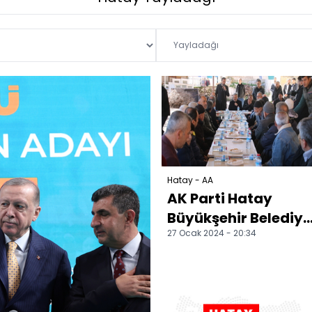
Hatay - AA
AK Parti Hatay
Büyükşehir Belediye
27 Ocak 2024 - 20:34
Başkan adayı
Öntürk,
vatandaşlarla
bulu...