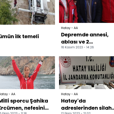
Hatay - AA
Depremde annesi,
mün ilk temeli
ablası ve 2
16 Kasım 2023 - 14:26
ağabeyini kaybede
Suriyeli çocuk,
babasına ka...
Hatay - AA
Hatay - AA
Milli sporcu Şahika
Hatay'da
Ercümen, nefesini
adreslerinden silah
6 Ekim 2023 - 11:18
12 Ekim 2023 - 21:02