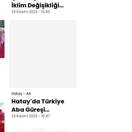
İklim Değişikliği
23 Kasım 2023 - 13:40
Bakan Yardımcısı
Gürgen, Hatay'da
ko...
Hatay - AA
.
Hatay'da Türkiye
Aba Güreşi
23 Kasım 2023 - 15:47
Şampiyonası'nın
başpehlivanı