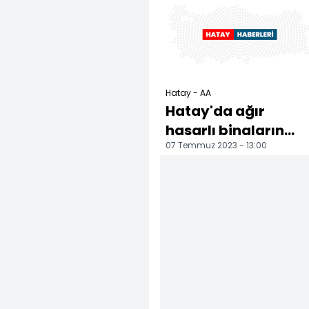
sürüyor
Hatay - AA
Hatay'da ağır
hasarlı binaların
07 Temmuz 2023 - 13:00
yıkımı sürdü