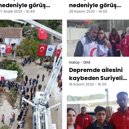
nedeniyle görüş
nedeniyle görüş
7 Aralık 2023 - 10:49
26 Kasım 2023 - 14:03
mesafesi düştü
mesafesi düştü
Hatay - DHA
Depremde ailesini
kaybeden Suriyeli
16 Kasım 2023 - 16:00
Ahmed, ülkesindeki
babası ile sınırda b..