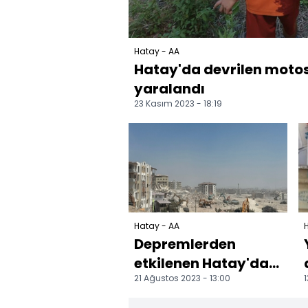
Hatay - AA
Hatay'da devrilen motos
yaralandı
23 Kasım 2023 - 18:19
Hatay - AA
Depremlerden
etkilenen Hatay'da
21 Ağustos 2023 - 13:00
1
ağır hasarlı
binaların yıkımı