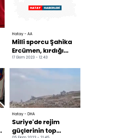
İbrahim Güleç oldu
Hatay - AA
Milli sporcu Şahika
Ercümen, kırdığı
17 Ekim 2023 - 12:43
n
dünya rekoruyla
ilgili konuştu:
Hatay - DHA
Suriye'de rejim
güçlerinin top
05 Ekim 2023 - 21:45