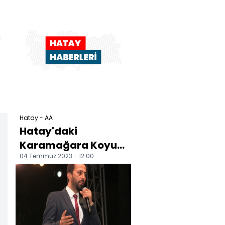
Hatay - AA
Hatay'daki
Karamağara Koyu,
04 Temmuz 2023 - 12:00
yaz mevsimiyle
hareketlendi