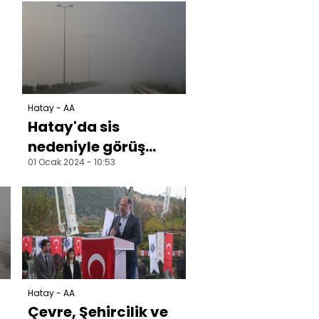
hükümlü yakalandı
Hatay - AA
Hatay'da sis
nedeniyle görüş
01 Ocak 2024 - 10:53
e
mesafesi düştü
Hatay - AA
Çevre, Şehircilik ve