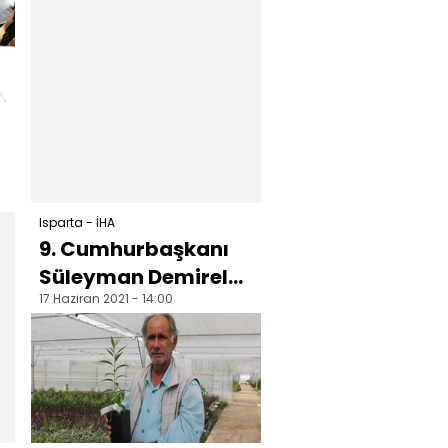
met...
Isparta - İHA
9. Cumhurbaşkanı
Süleyman Demirel
17 Haziran 2021 - 14:00
vefatının 6'ncı
yılında kabri
başında kıs...