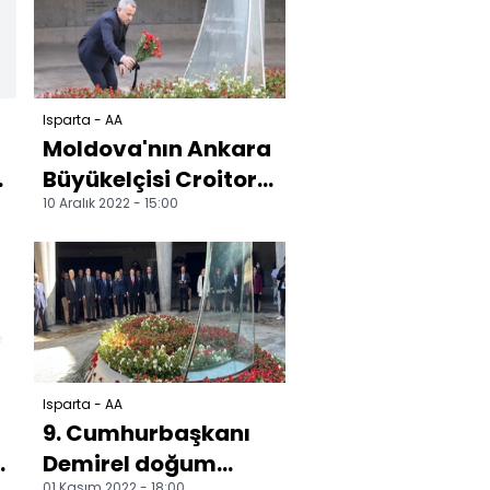
Isparta - AA
Moldova'nın Ankara
Büyükelçisi Croitor,
10 Aralık 2022 - 15:00
9. Cumhurbaşkanı
a
Demirel'in kabrini...
Isparta - AA
9. Cumhurbaşkanı
n
Demirel doğum
01 Kasım 2022 - 18:00