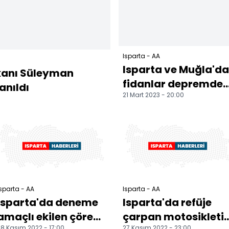
Isparta - AA
Isparta ve Muğla'da
anı Süleyman
fidanlar depremde
anıldı
21 Mart 2023 - 20:00
hayatını
kaybedenler anısın
dikildi
sparta - AA
Isparta - AA
Isparta'da deneme
Isparta'da refüje
amaçlı ekilen çörek
çarpan motosikleti
8 Kasım 2022 - 17:00
27 Kasım 2022 - 23:00