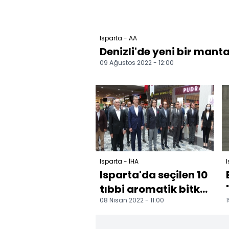
Isparta - AA
Denizli'de yeni bir manta
09 Ağustos 2022 - 12:00
Isparta - İHA
I
Isparta'da seçilen 10
tıbbi aromatik bitki
08 Nisan 2022 - 11:00
1
uluslararası alanda
tanıtılacak