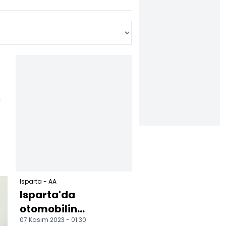
Isparta - AA
Isparta'da
otomobilin
07 Kasım 2023 - 01:30
şarampole