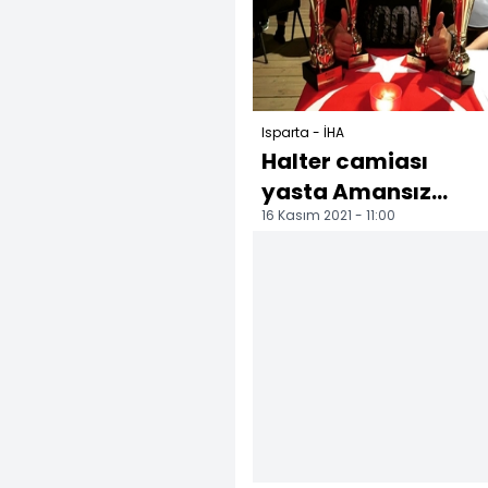
yükselen bir ili...
Isparta - İHA
Halter camiası
yasta Amansız
16 Kasım 2021 - 11:00
hastalığa yakalan
Halter Antrenörü
yaşamını yi...