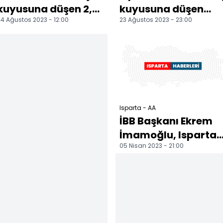
kuyusuna düşen 2,5
kuyusuna düşen
4 Ağustos 2023 - 12:00
23 Ağustos 2023 - 23:00
yaşındaki Yamaç, 4
çocuk kurtarıldı
saatte kurtarıldı
Isparta - AA
İBB Başkanı Ekrem
İmamoğlu, Isparta
05 Nisan 2023 - 21:00
ve Burdur'da
ziyaretlerde
bulundu