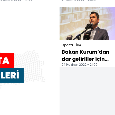
otundan 101 ton
sürücüsü öldü
rekolte alındı
Isparta - İHA
Bakan Kurum'dan
dar gelirliler için
24 Haziran 2022 - 21:00
konut açıklaması
Çevre, Şehircilik ve
İ...