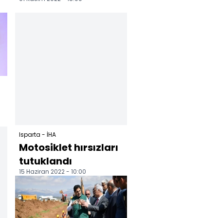
gününde
memleketinde anıldı
Isparta - İHA
Motosiklet hırsızları
tutuklandı
15 Haziran 2022 - 10:00