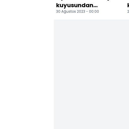
kuyusundan
30 Ağustos 2023 - 00:00
2
kurtarılan çocuk,
itfaiye ekiplerini
ziyaret e...