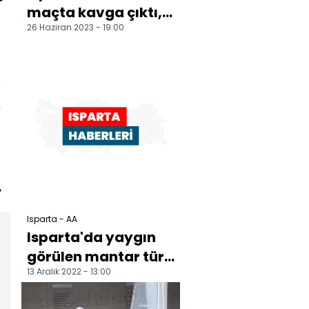
maçta kavga çıktı,
26 Haziran 2023 - 19:00
hakem 11 kırmızı
kartla karşılaşmayı
i...
Isparta - AA
Isparta'da yaygın
görülen mantar türü
13 Aralık 2022 - 13:00
dünya literatürüne
girdi