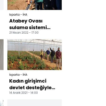
Isparta - İHA
Atabey Ovası
sulama sistemi
21 Nisan 2022 - 17:00
yenileniyor
Isparta - İHA
Kadın girişimci
devlet desteğiyle
14 Aralık 2021 - 14:00
kurduğu sera ile
örnek oldu 7 bin 800