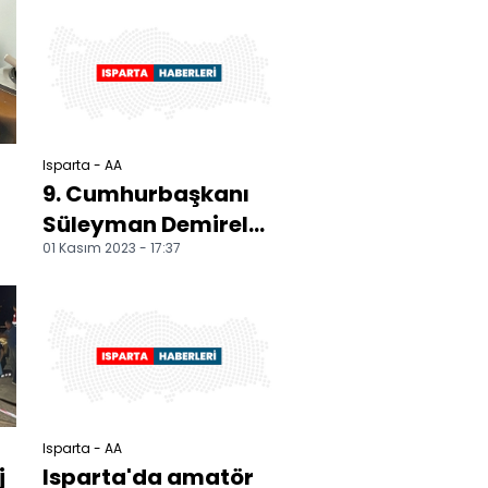
devrildiği kazada 2
kişi yaralandı
Isparta - AA
9. Cumhurbaşkanı
Süleyman Demirel
01 Kasım 2023 - 17:37
doğumunun 99.
yılında mezarı
başında anıl...
Isparta - AA
j
Isparta'da amatör