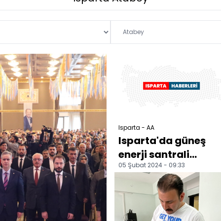
Isparta - AA
Isparta'da güneş
enerji santrali
05 Şubat 2024 - 09:33
törenle açıldı