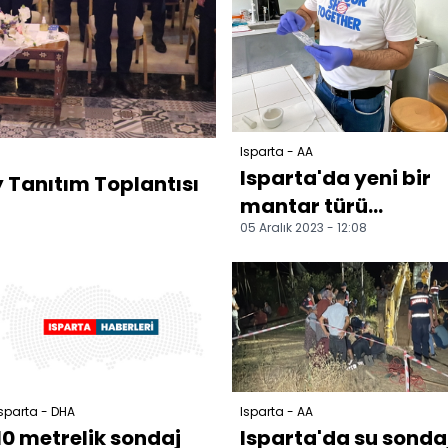
Isparta - AA
Isparta'da yeni bir
 Tanıtım Toplantısı
mantar türü
05 Aralık 2023 - 12:08
keşfedildi
sparta - DHA
Isparta - AA
10 metrelik sondaj
Isparta'da su sonda