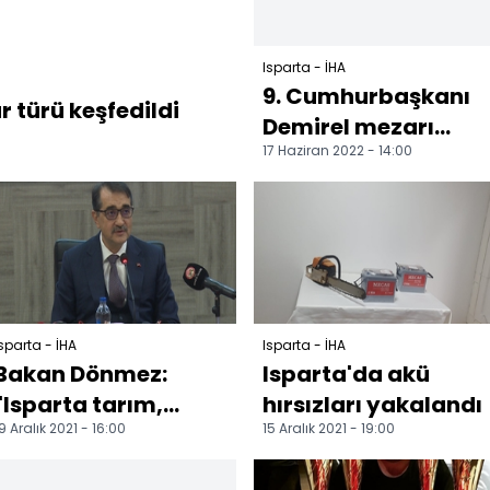
Isparta - İHA
9. Cumhurbaşkanı
r türü keşfedildi
Demirel mezarı
17 Haziran 2022 - 14:00
başında anıldı
sparta - İHA
Isparta - İHA
Bakan Dönmez:
Isparta'da akü
"Isparta tarım,
hırsızları yakalandı
9 Aralık 2021 - 16:00
15 Aralık 2021 - 19:00
turizm ve sanayi
alanlarında