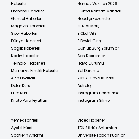
Haberler
Namaz Vakitleri 2026
Ekonomi Haberleri
Cuma Namazı Vakitleri
Güncel Haberler
Nöbetçi Eczaneler
Magazin Haberleri
İstiklal Marşı
Spor Haberleri
E Okul VBS
Dünya Haberleri
E Devlet Giriş
Sağlık Haberleri
Günlük Burç Yorumları
Kadın Haberleri
Son Depremler
Teknoloji Haberleri
Hava Durumu
Memur ve Emekli Haberleri
Yol Durumu
Altın Fiyatları
2026 Dünya Kupası
Dolar Kuru
Astroloji
Euro Kuru
Instagram Dondurma
Kripto Para Fiyatları
Instagram Silme
Yemek Tarifleri
Video Haberler
Ayetel Kürsi
TDK Sözlük Anlamları
Saatlerin Anlamı
Üniversite Taban Puanları