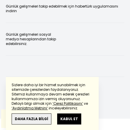
Günlük gelişmeleri takip edebilmek için habertürk uygulamasını
indirin
Günlük gelişmeleri sosyal
medya hesaplarından takip
edebilirsiniz.
Sizlere daha iyi bir hizmet sunabilmek için
sitemizde çerezlerden faydalanıyoruz.
Sitemizi kullanmaya devam ederek çerezleri
Powered by
Translate
kullanmamıza izin vermiş oluyorsunuz.
Detaylı bilgi almak için
‘Çerez Politikasını’
ve
‘Aydınlatma Metnini’
inceleyebilirsiniz.
Bu çeviride
Google Translete
kullanılmıştır.
Anlam ve çeviri hatalarından
haberturk.com
DAHA FAZLA BİLGİ
KABUL ET
sorumlu değildir.