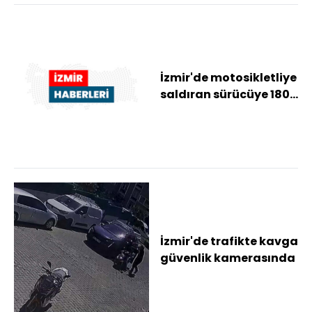
İzmir'de motosikletliye
saldıran sürücüye 180
bin lira idari para
cezası uy...
İzmir'de trafikte kavga
güvenlik kamerasında