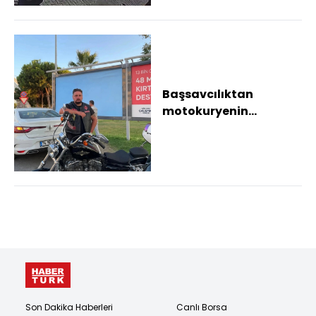
Başsavcılıktan
motokuryenin
hayatını kaybettiği
kazaya ilişkin
açıklama Kaz...
Son Dakika Haberleri
Canlı Borsa