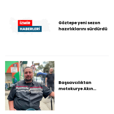
Göztepe yeni sezon
hazırlıklarını sürdürdü
Başsavcılıktan
motokurye Akın
Payaz'ın öldüğü
kazaya ilişkin
açıklama