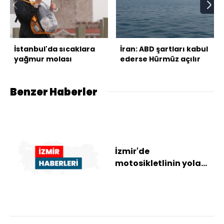
İstanbul'da sıcaklara
İran: ABD şartları kabul
yağmur molası
ederse Hürmüz açılır
Benzer Haberler
İzmir'de
motosikletlinin yola
düşen parçaya
çarparak ölmesine
ilişkin 2 kiş...