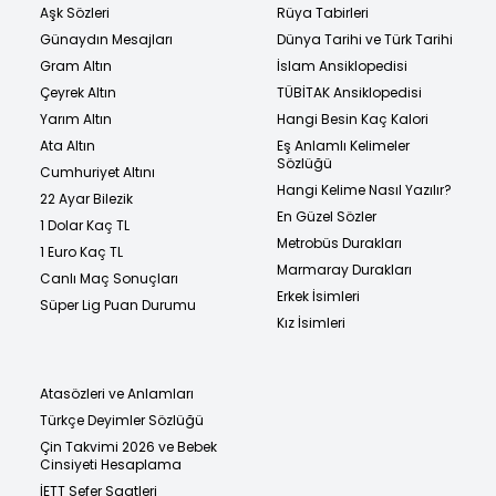
Aşk Sözleri
Rüya Tabirleri
Günaydın Mesajları
Dünya Tarihi ve Türk Tarihi
Gram Altın
İslam Ansiklopedisi
Çeyrek Altın
TÜBİTAK Ansiklopedisi
Yarım Altın
Hangi Besin Kaç Kalori
Ata Altın
Eş Anlamlı Kelimeler
Sözlüğü
Cumhuriyet Altını
Hangi Kelime Nasıl Yazılır?
22 Ayar Bilezik
En Güzel Sözler
1 Dolar Kaç TL
Metrobüs Durakları
1 Euro Kaç TL
Marmaray Durakları
Canlı Maç Sonuçları
Erkek İsimleri
Süper Lig Puan Durumu
Kız İsimleri
Atasözleri ve Anlamları
Türkçe Deyimler Sözlüğü
Çin Takvimi 2026 ve Bebek
Cinsiyeti Hesaplama
İETT Sefer Saatleri