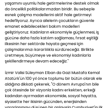
yaşamını uyumlu hale getirmelerine destek olmak
da öncelikli politikalarımızdan biridir. Bu sebeple
esnek çalışma modellerini aktif hale getirmeyi
hedefliyoruz. Ayrıca ailelerin çocukların güvenle
emanet edebilecekleri bakım modelleri
geliştiriyoruz. Kadınların ekonomiyle güçlenmesi, iş
gücüne daha fazla katılım sağlaması, fırsat eşitliği
ilkesinin her sektörde hayata geçmesi için
çalışmalarımızı kararlılıkla sürdüreceğiz. Birlikte
üretmeye, büyümeye ve ekonomiyi kadınlarla
şekillendirmeye devam edeceğiz."
İzmir Valisi Süleyman Elban da Gazi Mustafa Kemal
Atatürk'ün 100 yıl önce toplumu bir bütün olarak ele
aldığına dikkati çekerek, "O dönem Avrupa'nın bile
çok ötesinde bir vizyonla kadını erkekten, erkeği
kadından ayırmadan ekonomide, sosyal hayatta,
siyasette her ikisinin gücünden, enerjisinden
yararlanmayı düşünen bir anlayışla Cumhuriyet'in ilk