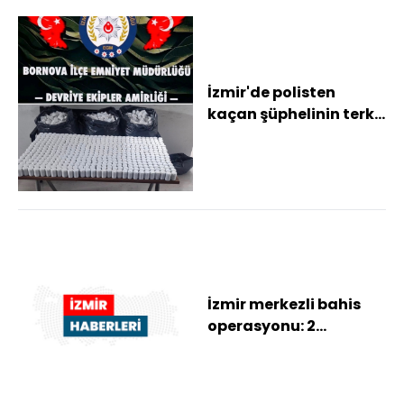
İzmir'de polisten
kaçan şüphelinin terk
ettiği otomobilde 118
bin sentetik...
İzmir merkezli bahis
operasyonu: 2
milyarlık para trafiği
deşifre edildi