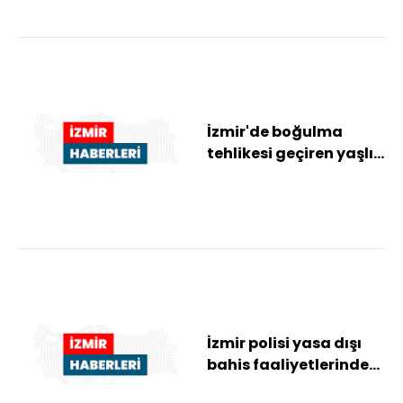
İzmir'de boğulma
tehlikesi geçiren yaşlı
kadın hastanede öldü
İzmir polisi yasa dışı
bahis faaliyetlerinde
kullanılan suç evlerini