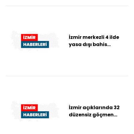
İzmir merkezli 4 ilde
yasa dışı bahis
operasyonu: 34 gözaltı
İzmir açıklarında 32
düzensiz göçmen
yakalandı