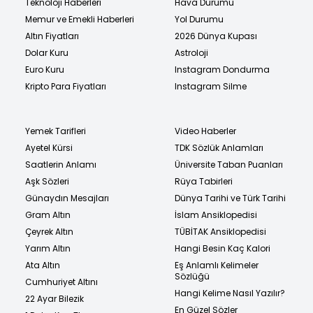
Teknoloji Haberleri
Hava Durumu
Memur ve Emekli Haberleri
Yol Durumu
Altın Fiyatları
2026 Dünya Kupası
Dolar Kuru
Astroloji
Euro Kuru
Instagram Dondurma
Kripto Para Fiyatları
Instagram Silme
Yemek Tarifleri
Video Haberler
Ayetel Kürsi
TDK Sözlük Anlamları
Saatlerin Anlamı
Üniversite Taban Puanları
Aşk Sözleri
Rüya Tabirleri
Günaydın Mesajları
Dünya Tarihi ve Türk Tarihi
Gram Altın
İslam Ansiklopedisi
Çeyrek Altın
TÜBİTAK Ansiklopedisi
Yarım Altın
Hangi Besin Kaç Kalori
Ata Altın
Eş Anlamlı Kelimeler
Sözlüğü
Cumhuriyet Altını
Hangi Kelime Nasıl Yazılır?
22 Ayar Bilezik
En Güzel Sözler