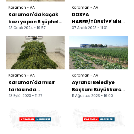
Karaman - AA
Karaman - AA
Karaman'da kaçak
DOSYA
kazı yapan 5 şüpheli
HABER/TÜRKİYE'NİN
23 Ocak 2024 - 19:57
07 Aralık 2023 - 11:01
yakalandı
MAĞARALARI -
Peynirin lezzetine
lezzet katan
mağara...
Karaman - AA
Karaman - AA
Karaman'da mısır
Ayrancı Belediye
tarlasında
Başkanı Büyükkarcı
23 Eylül 2023 - 11:27
11 Ağustos 2023 - 16:00
uyuşturucu
ilçedeki çalışmaları
yetiştiren 2 şüpheli
anlattı
yakalandı