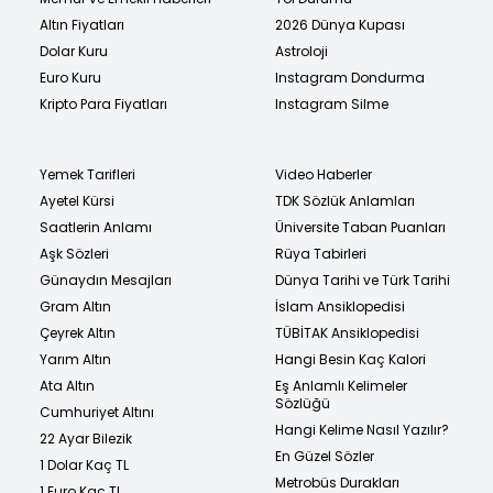
Altın Fiyatları
2026 Dünya Kupası
Dolar Kuru
Astroloji
Euro Kuru
Instagram Dondurma
Kripto Para Fiyatları
Instagram Silme
Yemek Tarifleri
Video Haberler
Ayetel Kürsi
TDK Sözlük Anlamları
Saatlerin Anlamı
Üniversite Taban Puanları
Aşk Sözleri
Rüya Tabirleri
Günaydın Mesajları
Dünya Tarihi ve Türk Tarihi
Gram Altın
İslam Ansiklopedisi
Çeyrek Altın
TÜBİTAK Ansiklopedisi
Yarım Altın
Hangi Besin Kaç Kalori
Ata Altın
Eş Anlamlı Kelimeler
Sözlüğü
Cumhuriyet Altını
Hangi Kelime Nasıl Yazılır?
22 Ayar Bilezik
En Güzel Sözler
1 Dolar Kaç TL
Metrobüs Durakları
1 Euro Kaç TL