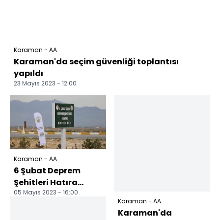
Karaman - AA
Karaman'da seçim güvenliği toplantısı
yapıldı
23 Mayıs 2023 - 12:00
Karaman - AA
6 Şubat Deprem
Şehitleri Hatıra
05 Mayıs 2023 - 16:00
Ormanına fidan
Karaman - AA
dikildi
Karaman'da