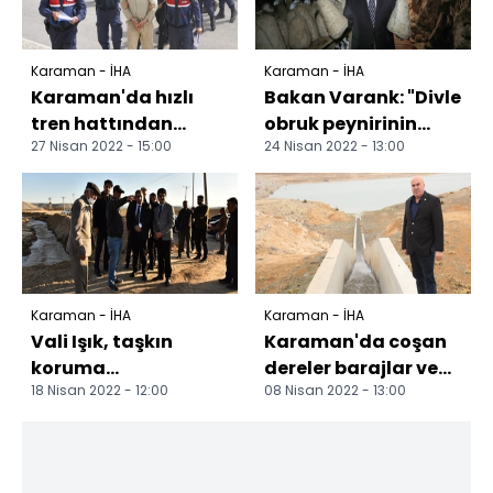
Karaman - İHA
Karaman - İHA
Karaman'da hızlı
Bakan Varank: "Divle
tren hattından
obruk peynirinin
27 Nisan 2022 - 15:00
24 Nisan 2022 - 13:00
döşeme ray çalan 4
kapasitesini
şüpheli yakalandı
arttırmayı
hedefliyoruz"
Karaman - İHA
Karaman - İHA
Vali Işık, taşkın
Karaman'da coşan
koruma
dereler barajlar ve
18 Nisan 2022 - 12:00
08 Nisan 2022 - 13:00
çalışmalarını
göletleri taşma
inceledi
seviyesine getirdi
Tür...