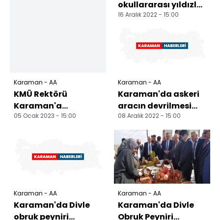
okullararası yıldızlar
16 Aralık 2022 - 15:00
badmintonda il
birinciliği
müsabakaları s...
Karaman - AA
Karaman - AA
KMÜ Rektörü
Karaman'da askeri
Karaman'a
aracın devrilmesi
05 Ocak 2023 - 15:00
08 Aralık 2022 - 15:00
ziyaretler
sonucu 3 asker
yaralandı
Karaman - AA
Karaman - AA
Karaman'da Divle
Karaman'da Divle
obruk peyniri
Obruk Peyniri