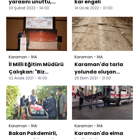
yarasını unuttu,
kar engeli
23 Şubat 2022 - 14:00
14 Ocak 2022 - 01:00
hastaneye gelir
gelmez eşini sordu
Karaman - İHA
Karaman - İHA
İl Milli Eğitim Müdürü
Karaman'da tarla
Çalışkan: "Biz
yolunda oluşan
02 Aralık 2021 - 16:00
25 Ekim 2021 - 21:00
projelerle gelişen
yarıklar korkuttu
büyük bir aileyiz"
Karaman - İHA
Karaman - İHA
Bakan Pakdemirli,
Karaman'da elma