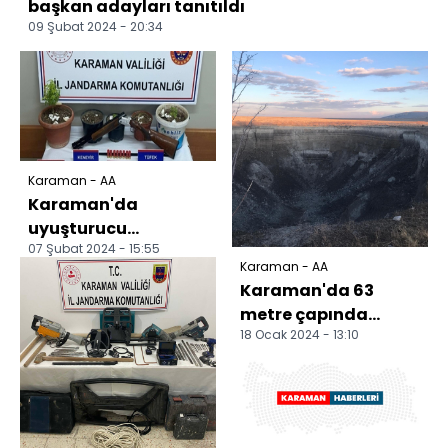
başkan adayları tanıtıldı
09 Şubat 2024 - 20:34
Karaman - AA
Karaman'da
uyuşturucu
07 Şubat 2024 - 15:55
operasyonunda 1
Karaman - AA
şüpheli yakalandı
Karaman'da 63
metre çapında
18 Ocak 2024 - 13:10
obruk oluştu