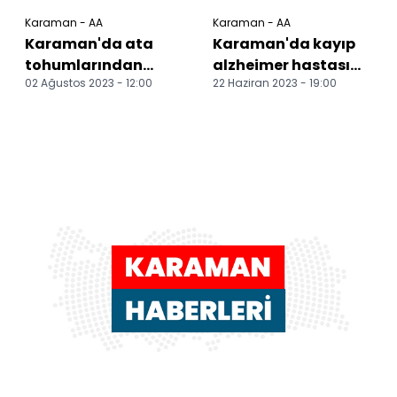
Karaman - AA
Karaman - AA
Karaman'da ata
Karaman'da kayıp
tohumlarından
alzheimer hastası
02 Ağustos 2023 - 12:00
22 Haziran 2023 - 19:00
üretilen sebze ve
dron ile bulundu
meyveler ihtiyaç
sahiplerine...