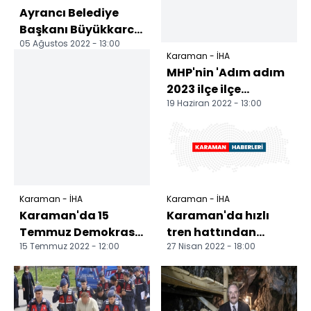
Ayrancı Belediye
Başkanı Büyükkarcı
05 Ağustos 2022 - 13:00
gazetecilerle
Karaman - İHA
buluştu
MHP'nin 'Adım adım
2023 ilçe ilçe
19 Haziran 2022 - 13:00
anlatma ve
aydınlatma'
programları yapıld...
Karaman - İHA
Karaman - İHA
Karaman'da 15
Karaman'da hızlı
Temmuz Demokrasi
tren hattından
15 Temmuz 2022 - 12:00
27 Nisan 2022 - 18:00
Şehitleri Hatıra
döşeme ray demiri
Ormanı'na 251 fidan
çalan 4 şüpheliden
dikildi
2'si t...