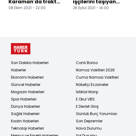
Karaman'da traktör
işçilerini taşıyan
08 Ekim 2021 - 22:00
26 Eylül 2021 - 14:00
kullanıp elma
minibüs devrildi: 1
hasadı yaptı
ölü, 20 yaralı
Son Dakika Haberleri
Canlı Borsa
Haberler
Namaz Vakitleri 2026
Ekonomi Haberleri
Cuma Namazı Vakitleri
Güncel Haberler
Nöbetçi Eczaneler
Magazin Haberleri
İstiklal Marşı
Spor Haberleri
E Okul VBS
Dünya Haberleri
E Devlet Giriş
Sağlık Haberleri
Günlük Burç Yorumları
Kadın Haberleri
Son Depremler
Teknoloji Haberleri
Hava Durumu
Memur ve Emekli Haberleri
Yol Durumu