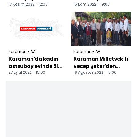
17 Kasım 2022 - 12:00
15 Ekim 2022 - 19:00
mağarası FPV dron
Festivali yapıldı
ile görüntülendi
Karaman - AA
Karaman - AA
Karaman'da kadın
Karaman Milletvekili
astsubay evinde ölü
Recep Şeker'den
27 Eylül 2022 - 15:00
18 Ağustos 2022 - 13:00
bulundu
Ayrancı'ya ziyaret