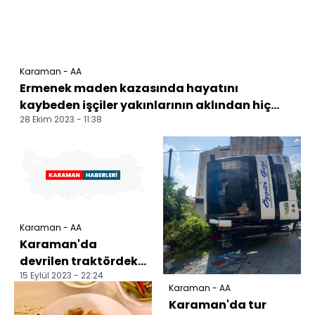
Karaman - AA
Ermenek maden kazasında hayatını
kaybeden işçiler yakınlarının aklından hiç...
28 Ekim 2023 - 11:38
Karaman - AA
Karaman'da
devrilen traktördeki
15 Eylül 2023 - 22:24
karı koca öldü,
Karaman - AA
torunları yaralandı
Karaman'da tur