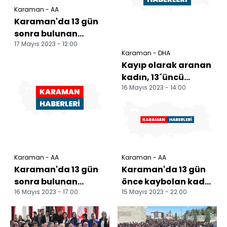
Karaman - AA
Karaman'da 13 gün
sonra bulunan
17 Mayıs 2023 - 12:00
kadını kaçırdığı
Karaman - DHA
iddia edilen 2 şüpheli
Kayıp olarak aranan
ser...
kadın, 13´üncü
16 Mayıs 2023 - 14:00
günde ahırda
bulundu; 2 kişi
gözaltında
Karaman - AA
Karaman - AA
Karaman'da 13 gün
Karaman'da 13 gün
sonra bulunan
önce kaybolan kadın
16 Mayıs 2023 - 17:00
15 Mayıs 2023 - 22:00
kadını kaçırdığı
bulundu
iddia edilen 2 kişiye
göza...