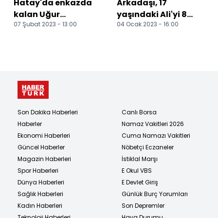
Hatay'da enkazda
Arkadaşı, 17
kalan Uğur
yaşındaki Ali'yi 8
07 Şubat 2023 - 13:00
04 Ocak 2023 - 16:00
öğretmen ile 2
yerinden bıçakladı
çocuğu öldü, eşi
yaralı kurtarıl...
Son Dakika Haberleri
Canlı Borsa
Haberler
Namaz Vakitleri 2026
Ekonomi Haberleri
Cuma Namazı Vakitleri
Güncel Haberler
Nöbetçi Eczaneler
Magazin Haberleri
İstiklal Marşı
Spor Haberleri
E Okul VBS
Dünya Haberleri
E Devlet Giriş
Sağlık Haberleri
Günlük Burç Yorumları
Kadın Haberleri
Son Depremler
Teknoloji Haberleri
Hava Durumu