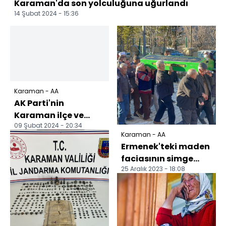
Karaman'da son yolculuğuna uğurlandı
14 Şubat 2024 - 15:36
Karaman - AA
AK Parti'nin
Karaman ilçe ve
09 Şubat 2024 - 20:34
belde belediye
Karaman - AA
başkan adayları
Ermenek'teki maden
tanıtıldı
faciasının simge
25 Aralık 2023 - 18:08
isimlerinden Ayşe
Gökçe hayatını
kaybet...