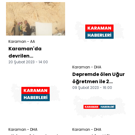
Karaman - AA
Karaman'da
devrilen
20 Şubat 2023 - 14:00
otomobildeki 2 kişi
Karaman - DHA
yaralandı
Depremde ölen Uğur
öğretmen ile 2
09 Şubat 2023 - 16:00
çocuğu toprağa
verildi
Karaman - DHA
Karaman - DHA