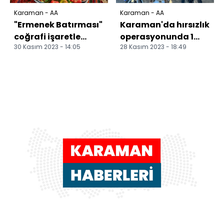
Karaman - AA
Karaman - AA
"Ermenek Batırması"
Karaman'da hırsızlık
coğrafi işaretle
operasyonunda 1
30 Kasım 2023 - 14:05
28 Kasım 2023 - 18:49
tescillendi
şüpheli yakalandı