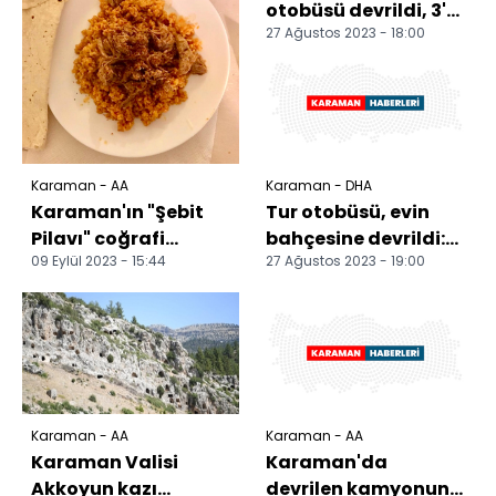
otobüsü devrildi, 3'ü
27 Ağustos 2023 - 18:00
ağır 26 kişi
yaralandı
Karaman - AA
Karaman - DHA
Karaman'ın "Şebit
Tur otobüsü, evin
Pilavı" coğrafi
bahçesine devrildi:
09 Eylül 2023 - 15:44
27 Ağustos 2023 - 19:00
işaretle tescillendi
24 yaralı
Karaman - AA
Karaman - AA
Karaman Valisi
Karaman'da
Akkoyun kazı
devrilen kamyonun