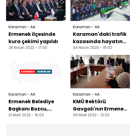
Karaman - AA
Karaman - AA
Ermenek ilçesinde
Karaman'daki trafik
kura çekimi yapıldı
kazasında hayatını
28 Nisan 2023 - 17:00
04 Nisan 2023 - 15:00
kaybedenlerden 3
işçinin cenazesi to...
Karaman - AA
Karaman - AA
Ermenek Belediye
KMÜ Rektörü
Başkanı Bozcu,
Gavgalı'nın Ermenek
31 Mart 2023 - 16:00
06 Mart 2023 - 13:00
pazar yerini ziyaret
ziyaretleri
etti