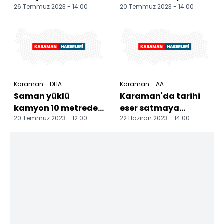
26 Temmuz 2023 - 14:00
20 Temmuz 2023 - 14:00
çalışmalarını
sürücüsü öldü
yerinde inceledi
Karaman - DHA
Karaman - AA
Saman yüklü
Karaman'da tarihi
kamyon 10 metreden
eser satmaya
20 Temmuz 2023 - 12:00
22 Haziran 2023 - 14:00
düştü; şoför öldü
çalışan 3 şüpheli
yakalandı