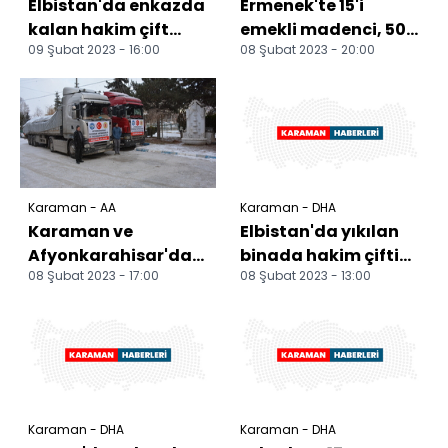
Elbistan'da enkazda
Ermenek'te 15'i
kalan hakim çift
emekli madenci, 50
09 Şubat 2023 - 16:00
08 Şubat 2023 - 20:00
toprağa verildi
gönüllü deprem
bölgesine gitti
Karaman - AA
Karaman - DHA
Karaman ve
Elbistan'da yıkılan
Afyonkarahisar'da
binada hakim çiftin
08 Şubat 2023 - 17:00
08 Şubat 2023 - 13:00
deprem bölgesine
cansız bedenlerine
yardım ve destekler
ulaşıldı
sürüyor
Karaman - DHA
Karaman - DHA