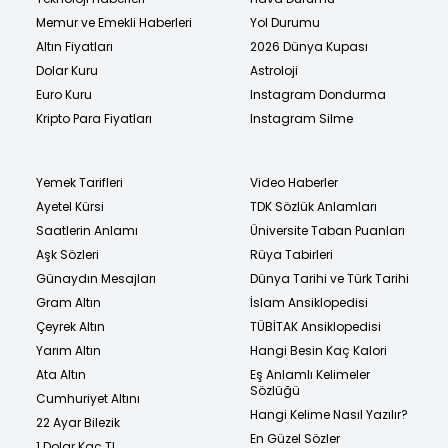
Memur ve Emekli Haberleri
Yol Durumu
Altın Fiyatları
2026 Dünya Kupası
Dolar Kuru
Astroloji
Euro Kuru
Instagram Dondurma
Kripto Para Fiyatları
Instagram Silme
Yemek Tarifleri
Video Haberler
Ayetel Kürsi
TDK Sözlük Anlamları
Saatlerin Anlamı
Üniversite Taban Puanları
Aşk Sözleri
Rüya Tabirleri
Günaydın Mesajları
Dünya Tarihi ve Türk Tarihi
Gram Altın
İslam Ansiklopedisi
Çeyrek Altın
TÜBİTAK Ansiklopedisi
Yarım Altın
Hangi Besin Kaç Kalori
Ata Altın
Eş Anlamlı Kelimeler
Sözlüğü
Cumhuriyet Altını
Hangi Kelime Nasıl Yazılır?
22 Ayar Bilezik
En Güzel Sözler
1 Dolar Kaç TL