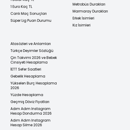
Metrobüs Durakları
1 Euro Kaç TL
Marmaray Durakları
Canlı Maç Sonuçları
Erkek İsimleri
Süper Lig Puan Durumu
Kız İsimleri
Atasözleri ve Anlamları
Türkçe Deyimler Sözlüğü
Çin Takvimi 2026 ve Bebek
Cinsiyeti Hesaplama
İETT Sefer Saatleri
Gebelik Hesaplama
Yükselen Burç Hesaplama
2026
Yüzde Hesaplama
Geçmiş Döviz Fiyatları
Adım Adım Instagram
Hesap Dondurma 2026
Adım Adım Instagram
Hesap Silme 2026