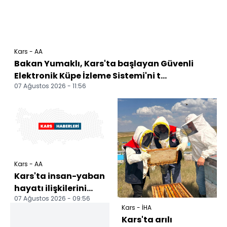
Kars - AA
Bakan Yumaklı, Kars'ta başlayan Güvenli
Elektronik Küpe İzleme Sistemi'ni t...
07 Ağustos 2026 - 11:56
Kars - AA
Kars'ta insan-yaban
hayatı ilişkilerini
07 Ağustos 2026 - 09:56
ortaya koyacak
Kars - İHA
anket tamamlandı
Kars'ta arılı