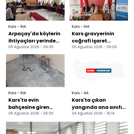
Kars - İHA
Kars - İHA
Arpaçay'da köylerin
Kars gravyerinin
ihtiyaçları yerinde
coğrafi işaret
05 Ağustos 2026 - 09:05
05 Ağustos 2026 - 09:00
incelendi
statüsü
güçlendiriliyor
Kars - İHA
Kars - AA
Kars'ta evin
Kars'ta çıkan
bahçesine giren
yangında ana sınıfı
05 Ağustos 2026 - 06:00
04 Ağustos 2026 - 19:14
yılan itfaiyeyi
binası kullanılamaz
harekete geçirdi
hale geldi