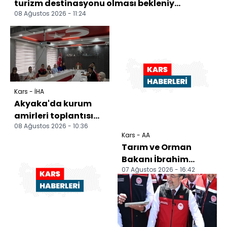
turizm destinasyonu olması bekleniy...
08 Ağustos 2026 - 11:24
Kars - İHA
Akyaka'da kurum
amirleri toplantısı
08 Ağustos 2026 - 10:36
gerçekleştirildi
Kars - AA
Tarım ve Orman
Bakanı İbrahim
07 Ağustos 2026 - 16:42
Yumaklı, Kars'ta
ziyaretlerde bulundu