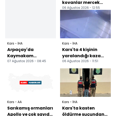
kovanlar mercek
06 Ağustos 2026 - 12:55
altında: Üreticilere
yerinde teknik
destek
Kars - İHA
Kars - İHA
Arpaçay'da
Kars'ta 4 kişinin
Kaymakam
yaralandığı kaza
07 Ağustos 2026 - 08:45
06 Ağustos 2026 - 11:51
Güvenç'ten üretim
güvenlik
tesisine ziyaret:
kamerasında
Yerel üretime deste...
Kars - AA
Kars - İHA
Sarıkamış ormanları
Kars'ta kasten
Apollo ve çok sayıda
öldürme suçundan