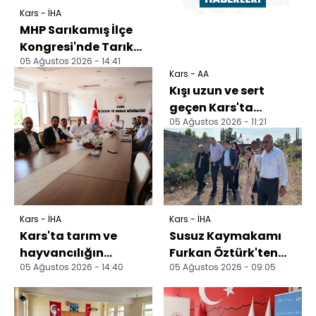
Kars - İHA
MHP Sarıkamış İlçe
Kongresi'nde Tarık
05 Ağustos 2026 - 14:41
Bilgin güven tazeledi
Kars - AA
Kışı uzun ve sert
geçen Kars'ta
05 Ağustos 2026 - 11:21
hayvan yemi için ot
biçme mesaisi
başladı
Kars - İHA
Kars - İHA
Kars'ta tarım ve
Susuz Kaymakamı
hayvancılığın
Furkan Öztürk'ten
05 Ağustos 2026 - 14:40
05 Ağustos 2026 - 09:05
geleceği masaya
köy ziyaretleri:
yatırıldı
Vatandaşların talep
ve ö...