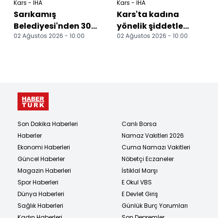
Kars - İHA
Kars - İHA
Sarıkamış
Kars'ta kadına
Belediyesi'nden 300
yönelik şiddetle
02 Ağustos 2026 - 10:00
02 Ağustos 2026 - 10:00
çocuğa toplu sünnet
mücadele için
şöleni
sahada
bilgilendirme
çalışmal...
Son Dakika Haberleri
Canlı Borsa
Haberler
Namaz Vakitleri 2026
Ekonomi Haberleri
Cuma Namazı Vakitleri
Güncel Haberler
Nöbetçi Eczaneler
Magazin Haberleri
İstiklal Marşı
Spor Haberleri
E Okul VBS
Dünya Haberleri
E Devlet Giriş
Sağlık Haberleri
Günlük Burç Yorumları
Kadın Haberleri
Son Depremler