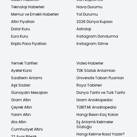
Teknoloji Haberleri
Hava Durumu
Memur ve Emekli Haberleri
Yol Durumu
Altın Fiyatları
2026 Dünya Kupası
Dolar Kuru
Astroloji
Euro Kuru
Instagram Dondurma
Kripto Para Fiyatları
Instagram Silme
Yemek Tarifleri
Video Haberler
Ayetel Kürsi
TDK Sözlük Anlamları
Saatlerin Anlamı
Üniversite Taban Puanları
Aşk Sözleri
Rüya Tabirleri
Günaydın Mesajları
Dünya Tarihi ve Türk Tarihi
Gram Altın
İslam Ansiklopedisi
Çeyrek Altın
TÜBİTAK Ansiklopedisi
Yarım Altın
Hangi Besin Kaç Kalori
Ata Altın
Eş Anlamlı Kelimeler
Sözlüğü
Cumhuriyet Altını
Hangi Kelime Nasıl Yazılır?
22 Ayar Bilezik