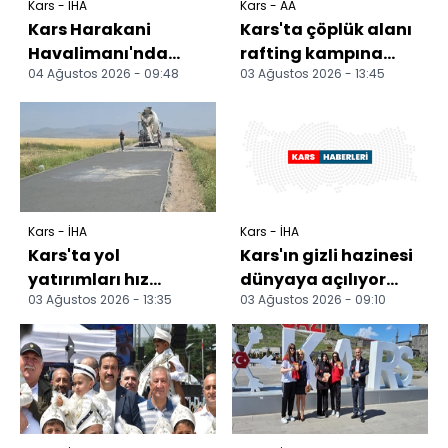
Kars - İHA
Kars - AA
Kars Harakani
Kars'ta çöplük alanı
Havalimanı'nda
rafting kampına
04 Ağustos 2026 - 09:48
03 Ağustos 2026 - 13:45
yolcu trafiği artıyor:
dönüştürüldü
İlk 6 Ayda 307 bin
797...
Kars - İHA
Kars - İHA
Kars'ta yol
Kars'ın gizli hazinesi
yatırımları hız
dünyaya açılıyor
03 Ağustos 2026 - 13:35
03 Ağustos 2026 - 09:10
kesmiyor: Asfalt,
Akyaka
beton yol ve parke
Kanyonu'nda
taşı çalış...
rafting heyecanı...