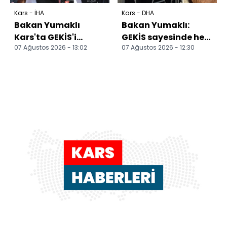
Kars - İHA
Kars - DHA
Bakan Yumaklı
Bakan Yumaklı:
Kars'ta GEKİS'i
GEKİS sayesinde her
07 Ağustos 2026 - 13:02
07 Ağustos 2026 - 12:30
tanıttı: Büyükbaş
hayvanın dijital bir
hayvancılıkta
kimliği olacak
"dijital kiml...