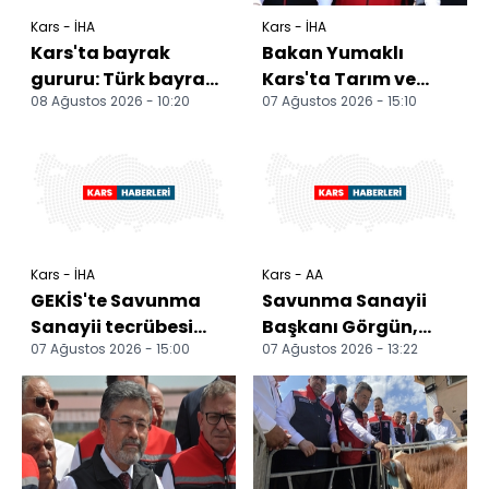
Kars - İHA
Kars - İHA
Kars'ta bayrak
Bakan Yumaklı
gururu: Türk bayrağı
Kars'ta Tarım ve
08 Ağustos 2026 - 10:20
07 Ağustos 2026 - 15:10
köyün zirvesinde
Hayvancılığın
dalgalanıyor
Gücünü Anlattı:
Büyükbaş ve Kü...
Kars - İHA
Kars - AA
GEKİS'te Savunma
Savunma Sanayii
Sanayii tecrübesi
Başkanı Görgün,
07 Ağustos 2026 - 15:00
07 Ağustos 2026 - 13:22
tarım ve
Kars'ta düzenlenen
hayvancılığa
GEKİS Tanıtım
aktarıldı
Programı'n...