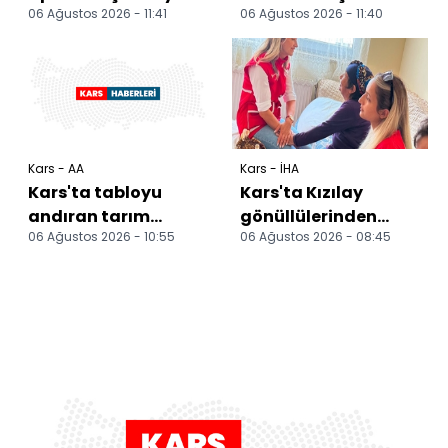
06 Ağustos 2026 - 11:41
06 Ağustos 2026 - 11:40
türden kelebeğe ev
aranan hükümlü
sahipliği yapıy...
JASAT
operasyonuyla
yakaland...
Kars - AA
Kars - İHA
Kars'ta tabloyu
Kars'ta Kızılay
andıran tarım
gönüllülerinden
06 Ağustos 2026 - 10:55
06 Ağustos 2026 - 08:45
arazileri dronla
anlamlı hizmet: Evde
görüntülendi
bakım hareketiyle
yaln...