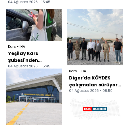
04 Ağustos 2026 - 15:45
Kars - İHA
Yeşilay Kars
Şubesi'nden
04 Ağustos 2026 - 15:45
sürücülere
Kars - İHA
bağımlılıkla
Digor'da KÖYDES
mücadele
çalışmaları sürüyor:
bilgilendirmesi
04 Ağustos 2026 - 08:50
Kaymakam Zengin
Karabağ köyündeki
park...