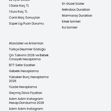
En Güzel Sözler
1 Dolar Kaç TL
Metrobüs Durakları
1 Euro Kaç TL
Marmaray Durakları
Canlı Maç Sonuçları
Erkek İsimleri
Süper Lig Puan Durumu
Kız İsimleri
Atasözleri ve Anlamları
Türkçe Deyimler Sözlüğü
Çin Takvimi 2026 ve Bebek
Cinsiyeti Hesaplama
İETT Sefer Saatleri
Gebelik Hesaplama
Yükselen Burç Hesaplama
2026
Yüzde Hesaplama
Geçmiş Döviz Fiyatları
Adım Adım Instagram
Hesap Dondurma 2026
Adım Adım Instagram