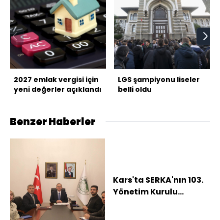
2027 emlak vergisi için
LGS şampiyonu liseler
yeni değerler açıklandı
belli oldu
Benzer Haberler
Kars'ta SERKA'nın 103.
Yönetim Kurulu
Toplantısı
gerçekleştirildi: 2027