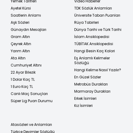
Yemek Tarifleri
Video Haberler
Ayetel Kürsi
TDK Sözlük Anlamları
Saatlerin Anlamı
Üniversite Taban Puanları
Aşk Sözleri
Rüya Tabirleri
Günaydın Mesajları
Dünya Tarihi ve Türk Tarihi
Gram Altın
İslam Ansiklopedisi
Çeyrek Altın
TÜBİTAK Ansiklopedisi
Yarım Altın
Hangi Besin Kaç Kalori
Ata Altın
Eş Anlamlı Kelimeler
Sözlüğü
Cumhuriyet Altını
Hangi Kelime Nasıl Yazılır?
22 Ayar Bilezik
En Güzel Sözler
1 Dolar Kaç TL
Metrobüs Durakları
1 Euro Kaç TL
Marmaray Durakları
Canlı Maç Sonuçları
Erkek İsimleri
Süper Lig Puan Durumu
Kız İsimleri
Atasözleri ve Anlamları
Türkçe Deyimler Sözlüğü