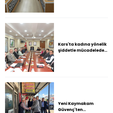
Polat, "çocuk...
Kars'ta kadına yönelik
şiddetle mücadelede
güç birliği: 28 bin 766
vatandaş...
Yeni Kaymakam
Güvenç'ten