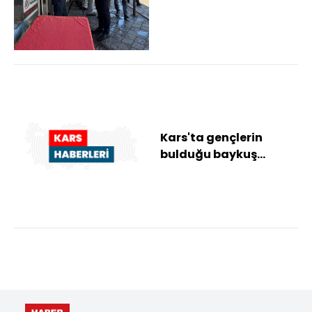
Arpaçay'da esnafla ilk
buluşma Kaymakam
Mehmet Abd...
Kars'ta gençlerin
bulduğu baykuş
yavrusu tedaviye
alındı