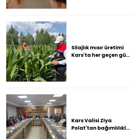
yol...
Silajlık mısır üretimi
Kars'ta her geçen gün
yaygınlaşıyor
Kars Valisi Ziya
Polat'tan bağımlılıkla
mücadelede net mesaj