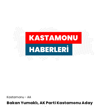
Kastamonu - AA
Bakan Yumaklı, AK Parti Kastamonu Aday