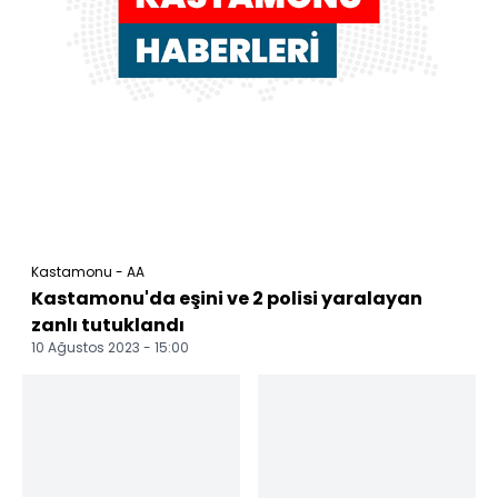
Kastamonu - AA
Kastamonu'da eşini ve 2 polisi yaralayan
zanlı tutuklandı
10 Ağustos 2023 - 15:00