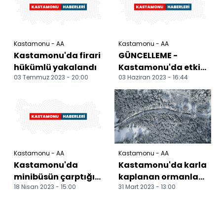
Kastamonu - AA
Kastamonu - AA
Kastamonu'da firari
GÜNCELLEME -
hükümlü yakalandı
Kastamonu'da etkili
03 Temmuz 2023 - 20:00
03 Haziran 2023 - 16:44
olan sağanakta bazı
ev ve iş yerlerini su...
Kastamonu - AA
Kastamonu - AA
Kastamonu'da
Kastamonu'da karla
minibüsün çarptığı
kaplanan ormanlar
18 Nisan 2023 - 15:00
31 Mart 2023 - 13:00
kişi hayatını
havadan
kaybetti
görüntülendi