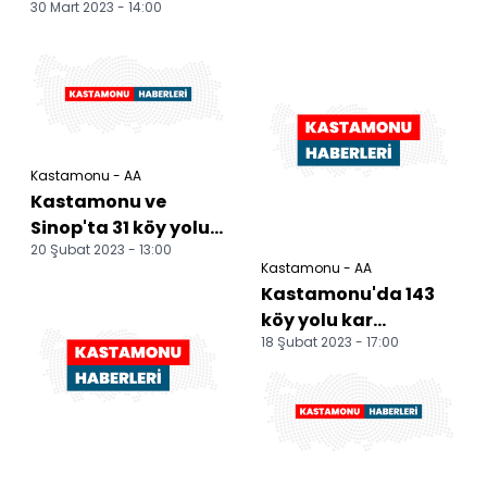
30 Mart 2023 - 14:00
Kastamonu - AA
Kastamonu ve
Sinop'ta 31 köy yolu
20 Şubat 2023 - 13:00
kar nedeniyle
Kastamonu - AA
ulaşıma kapandı
Kastamonu'da 143
köy yolu kar
18 Şubat 2023 - 17:00
nedeniyle ulaşıma
kapandı