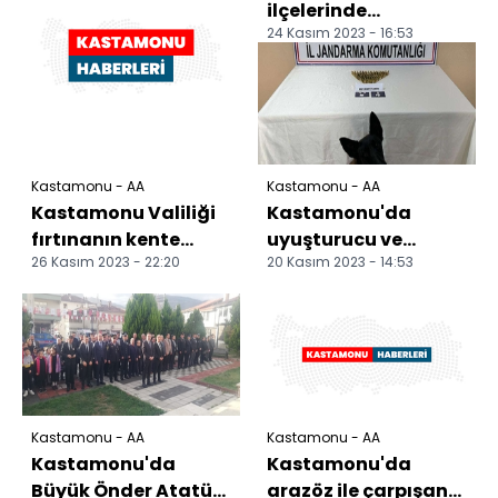
ilçelerinde
24 Kasım 2023 - 16:53
Öğretmenler Günü
kutlandı
Kastamonu - AA
Kastamonu - AA
Kastamonu Valiliği
Kastamonu'da
fırtınanın kente
uyuşturucu ve
26 Kasım 2023 - 22:20
20 Kasım 2023 - 14:53
verdiği zararı
ruhsatsız silahlarla
açıkladı
yakalanan 3 şüpheli
gözaltı...
Kastamonu - AA
Kastamonu - AA
Kastamonu'da
Kastamonu'da
Büyük Önder Atatürk
arazöz ile çarpışan