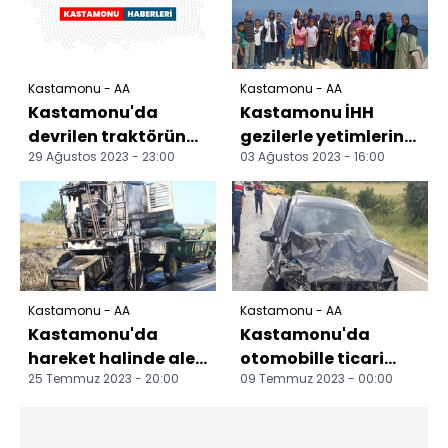
Kastamonu - AA
Kastamonu - AA
Kastamonu'da
Kastamonu İHH
devrilen traktörün
gezilerle yetimlerin
29 Ağustos 2023 - 23:00
03 Ağustos 2023 - 16:00
sürücüsü öldü
yüzünü güldürüyor
Kastamonu - AA
Kastamonu - AA
Kastamonu'da
Kastamonu'da
hareket halinde alev
otomobille ticari
25 Temmuz 2023 - 20:00
09 Temmuz 2023 - 00:00
alan biçerdöver
taksi çarpıştı 3 kişi
kullanılamaz hale
yaralandı
geldi