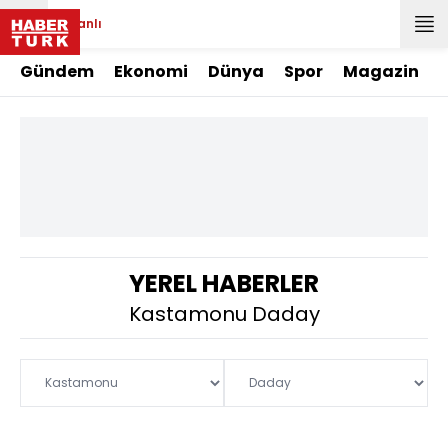
Canlı
Gündem
Ekonomi
Dünya
Spor
Magazin
YEREL HABERLER
Kastamonu Daday