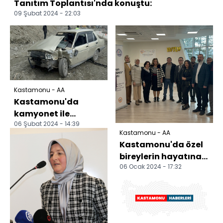
Tanıtım Toplantısı'nda konuştu:
09 Şubat 2024 - 22:03
Kastamonu - AA
Kastamonu'da
kamyonet ile
06 Şubat 2024 - 14:39
otomobilin
Kastamonu - AA
çarpıştığı kazada 2
Kastamonu'da özel
kişi yaralandı
bireylerin hayatına
06 Ocak 2024 - 17:32
dokunacak iki
projenin tanıtımı
yapıl...