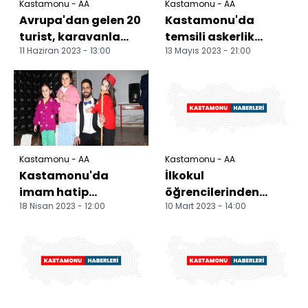
Kastamonu - AA
Kastamonu - AA
Avrupa'dan gelen 20
Kastamonu'da
turist, karavanla
temsili askerlik
11 Haziran 2023 - 13:00
13 Mayıs 2023 - 21:00
Türkiye turu yaptı
yapacak engellilerin
eline kına yakıldı
Kastamonu - AA
Kastamonu - AA
Kastamonu'da
İlkokul
imam hatip
öğrencilerinden
18 Nisan 2023 - 12:00
10 Mart 2023 - 14:00
lisesinden
depremzede
depremzedeler
çocuklara oyuncak
yararına geleneksel
yardımı
ramaza...