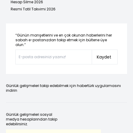
Hesap Silme 2026
Resmi Tatil Takvimi 2026
“Günün manşetlerini ve en çok okunan haberlerini her
sabah e-postanızdan takip etmek için bültene üye
olun.”
Kaydet
Günlük gelişmeleri takip edebilmek için habertürk uygulamasını
indirin
Günlük gelişmeleri sosyal
medya hesaplarından takip
edebilirsiniz.