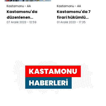
Kastamonu - AA
Kastamonu - AA
Kastamonu'da
Kastamonu'da 7
düzenlenen
firari hükümlü
07 Aralık 2023 - 12:59
01 Aralık 2023 - 17:35
uyuşturucu
yakalandı
operasyonunda 7
şüpheli yakalandı