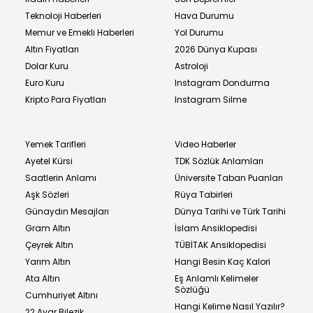
Teknoloji Haberleri
Hava Durumu
Memur ve Emekli Haberleri
Yol Durumu
Altın Fiyatları
2026 Dünya Kupası
Dolar Kuru
Astroloji
Euro Kuru
Instagram Dondurma
Kripto Para Fiyatları
Instagram Silme
Yemek Tarifleri
Video Haberler
Ayetel Kürsi
TDK Sözlük Anlamları
Saatlerin Anlamı
Üniversite Taban Puanları
Aşk Sözleri
Rüya Tabirleri
Günaydın Mesajları
Dünya Tarihi ve Türk Tarihi
Gram Altın
İslam Ansiklopedisi
Çeyrek Altın
TÜBİTAK Ansiklopedisi
Yarım Altın
Hangi Besin Kaç Kalori
Ata Altın
Eş Anlamlı Kelimeler
Sözlüğü
Cumhuriyet Altını
Hangi Kelime Nasıl Yazılır?
22 Ayar Bilezik