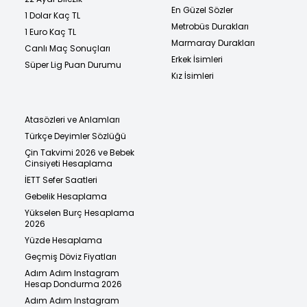
En Güzel Sözler
1 Dolar Kaç TL
Metrobüs Durakları
1 Euro Kaç TL
Marmaray Durakları
Canlı Maç Sonuçları
Erkek İsimleri
Süper Lig Puan Durumu
Kız İsimleri
Atasözleri ve Anlamları
Türkçe Deyimler Sözlüğü
Çin Takvimi 2026 ve Bebek
Cinsiyeti Hesaplama
İETT Sefer Saatleri
Gebelik Hesaplama
Yükselen Burç Hesaplama
2026
Yüzde Hesaplama
Geçmiş Döviz Fiyatları
Adım Adım Instagram
Hesap Dondurma 2026
Adım Adım Instagram