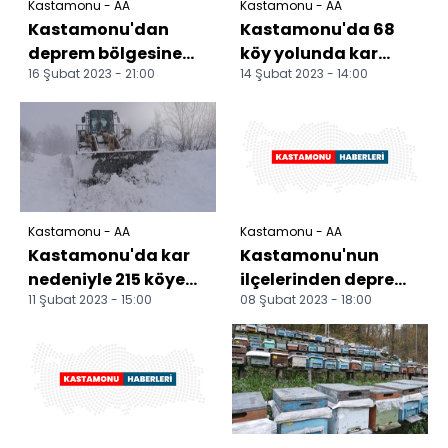
Kastamonu - AA
Kastamonu - AA
Kastamonu'dan
Kastamonu'da 68
deprem bölgesine
köy yolunda kar
16 Şubat 2023 - 21:00
14 Şubat 2023 - 14:00
yardımlar sürüyor
nedeniyle ulaşım
sağlanamıyor
Kastamonu - AA
Kastamonu - AA
Kastamonu'da kar
Kastamonu'nun
nedeniyle 215 köye
ilçelerinden deprem
11 Şubat 2023 - 15:00
08 Şubat 2023 - 18:00
ulaşım
bölgesine yardımlar
sağlanamıyor
sürüyor