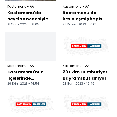
Kastamonu - AA
Kastamonu - AA
Kastamonu'da
Kastamonu'da
heyelan nedeniyle
kesinleşmiş hapis
21 Ocak 2024 - 21:05
28 Kasım 2023 - 10:05
kayan yolda
cezası bulunan 4
çalışma yürütülüyor
firari hükümlü
yakalandı
Kastamonu - AA
Kastamonu - AA
Kastamonu'nun
29 Ekim Cumhuriyet
ilçelerinde
Bayramı kutlanıyor
29 Ekim 2023 - 14:54
28 Ekim 2023 - 19:46
Cumhuriyet'in 100.
yılı kutlandı