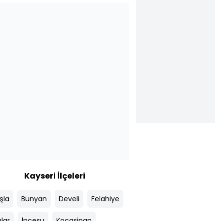
Kayseri İlçeleri
şla
Bünyan
Develi
Felahiye
lar
İncesu
Kocasinan