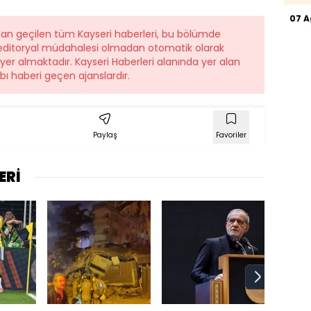
07 
dan geçilen tüm Kayseri haberleri, bu bölümde
r editoryal müdahalesi olmadan otomatik olarak
 yer almaktadır. Kayseri Haberleri alanında yer alan
ı haberi geçen ajanslardır.
Paylaş
Favoriler
ERİ