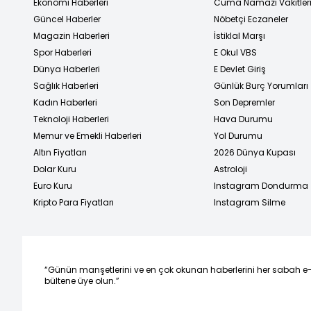
Ekonomi Haberleri
Cuma Namazı Vakitler
Güncel Haberler
Nöbetçi Eczaneler
Magazin Haberleri
İstiklal Marşı
Spor Haberleri
E Okul VBS
Dünya Haberleri
E Devlet Giriş
Sağlık Haberleri
Günlük Burç Yorumları
Kadın Haberleri
Son Depremler
Teknoloji Haberleri
Hava Durumu
Memur ve Emekli Haberleri
Yol Durumu
Altın Fiyatları
2026 Dünya Kupası
Dolar Kuru
Astroloji
Euro Kuru
Instagram Dondurma
Kripto Para Fiyatları
Instagram Silme
“Günün manşetlerini ve en çok okunan haberlerini her sabah e
bültene üye olun.”