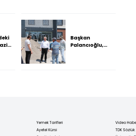
ekiplerinden
çevre temizliği
denetimi
deki
Başkan
azi
Palancıoğlu,
tore
Yıldırım Beyazıt
Mahallesi'ndeki
okul
çalışmalarını
inc...
Yemek Tarifleri
Video Habe
Ayetel Kürsi
TDK Sözlük