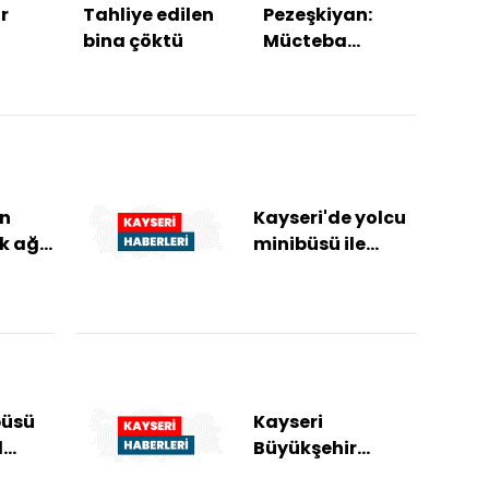
r
Tahliye edilen
Pezeşkiyan:
"For
bina çöktü
Mücteba
trans
Hamaney'le
off'a
iletişim
yeti
kurmak çok zor
an
Kayseri'de yolcu
k ağır
minibüsü ile
otomobilin
çarpıştığı
kazada 8 kişi
yaralandı
büsü
Kayseri
l
Büyükşehir
yaralı
Belediyesi zabıta