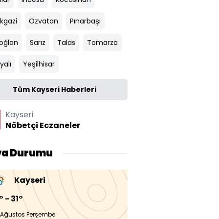
ikgazi
Özvatan
Pınarbaşı
ıoğlan
Sarız
Talas
Tomarza
yalı
Yeşilhisar
Tüm Kayseri Haberleri
Kayseri
Nöbetçi Eczaneler
va Durumu
Kayseri
° - 31°
 Ağustos Perşembe