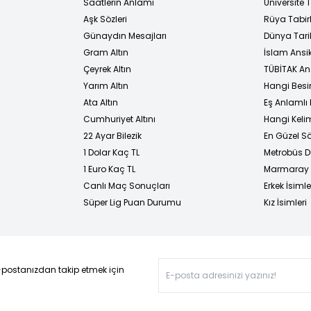
i
Saatlerin Anlamı
Üniversite
Aşk Sözleri
Rüya Tabirl
Günaydın Mesajları
Dünya Tarih
Gram Altın
İslam Ansi
Çeyrek Altın
TÜBİTAK An
Yarım Altın
Hangi Besi
Ata Altın
Eş Anlamlı 
Cumhuriyet Altını
Hangi Kelim
22 Ayar Bilezik
En Güzel Sö
1 Dolar Kaç TL
Metrobüs D
1 Euro Kaç TL
Marmaray D
Canlı Maç Sonuçları
Erkek İsimle
Süper Lig Puan Durumu
Kız İsimleri
-postanızdan takip etmek için