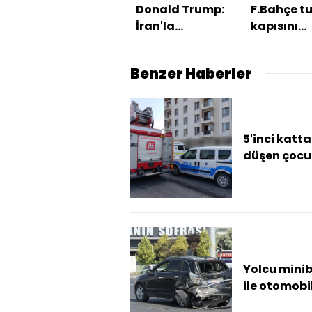
Donald Trump:
F.Bahçe tu
İran'la
kapısını
anlaşmayı
araladı!
tercih ederim
Benzer Haberler
5'inci katt
düşen çocu
yaralandı
Yolcu mini
ile otomobi
çarpıştı: 8 