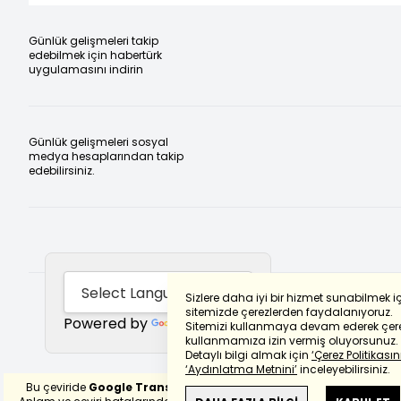
Günlük gelişmeleri takip
edebilmek için habertürk
uygulamasını indirin
Günlük gelişmeleri sosyal
medya hesaplarından takip
edebilirsiniz.
Sizlere daha iyi bir hizmet sunabilmek i
sitemizde çerezlerden faydalanıyoruz.
Powered by
Translate
Sitemizi kullanmaya devam ederek çere
kullanmamıza izin vermiş oluyorsunuz.
Detaylı bilgi almak için
‘Çerez Politikasını
‘Aydınlatma Metnini’
inceleyebilirsiniz.
Bu çeviride
Google Translete
kullanılmıştır.