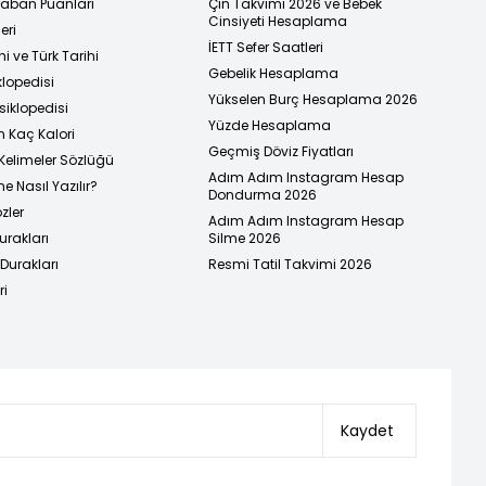
 Taban Puanları
Çin Takvimi 2026 ve Bebek
Cinsiyeti Hesaplama
eri
İETT Sefer Saatleri
i ve Türk Tarihi
Gebelik Hesaplama
klopedisi
Yükselen Burç Hesaplama 2026
siklopedisi
Yüzde Hesaplama
n Kaç Kalori
Geçmiş Döviz Fiyatları
Kelimeler Sözlüğü
Adım Adım Instagram Hesap
e Nasıl Yazılır?
Dondurma 2026
zler
Adım Adım Instagram Hesap
urakları
Silme 2026
urakları
Resmi Tatil Takvimi 2026
ri
Kaydet