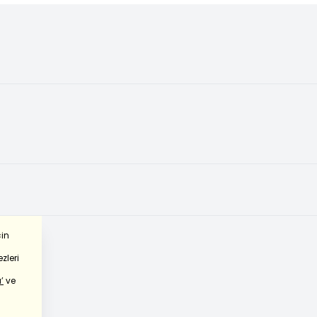
çin
zleri
’
ve