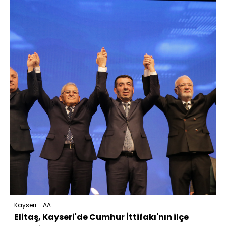
Kayseri - AA
Elitaş, Kayseri'de Cumhur İttifakı'nın ilçe