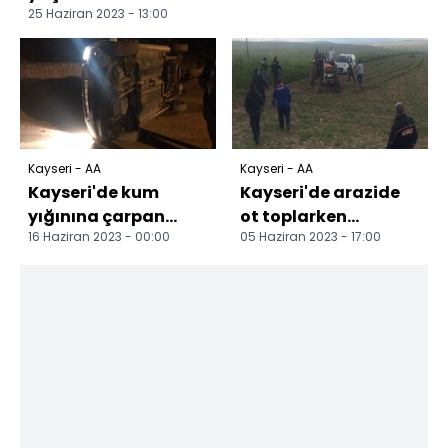
25 Haziran 2023 - 13:00
vatandaşın işitme
cihazı talebini
karşıladı
Kayseri - AA
Kayseri - AA
Kayseri'de kum
Kayseri'de arazide
yığınına çarpan
ot toplarken
16 Haziran 2023 - 00:00
05 Haziran 2023 - 17:00
arasın sürücüsü
kaybolan kadın 3
yaralandı
gün sonra bulundu