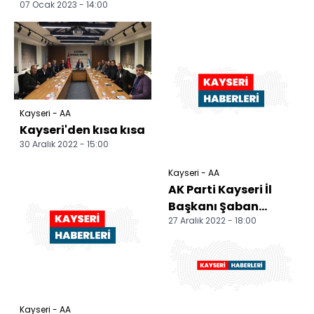
07 Ocak 2023 - 14:00
Kayseri - AA
Kayseri'den kısa kısa
30 Aralık 2022 - 15:00
Kayseri - AA
AK Parti Kayseri İl
Başkanı Şaban
27 Aralık 2022 - 18:00
Çopuroğlu'ndan
ilçelere ziyaret
Kayseri - AA