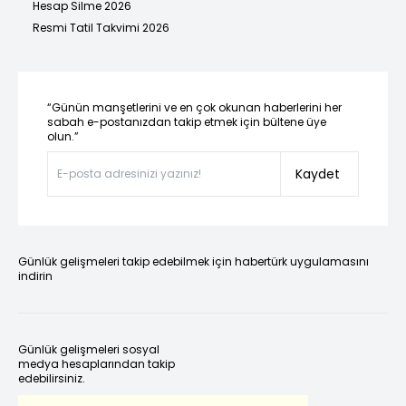
Hesap Silme 2026
Resmi Tatil Takvimi 2026
“Günün manşetlerini ve en çok okunan haberlerini her
sabah e-postanızdan takip etmek için bültene üye
olun.”
Kaydet
Günlük gelişmeleri takip edebilmek için habertürk uygulamasını
indirin
Günlük gelişmeleri sosyal
medya hesaplarından takip
edebilirsiniz.