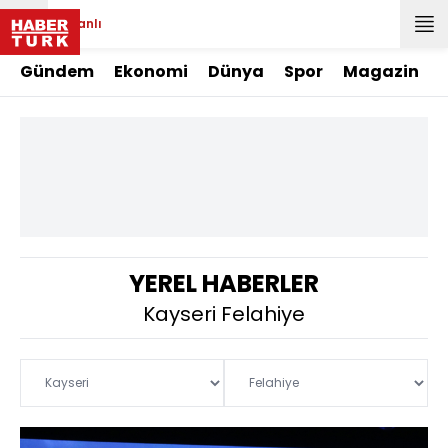
Canlı
Gündem
Ekonomi
Dünya
Spor
Magazin
YEREL HABERLER
Kayseri Felahiye