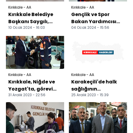
Kırıkkale - AA
Kırıkkale - AA
Kırıkkale Belediye
Gençlik ve Spor
Başkanı Saygılı,
Bakan Yardımcısı
10 Ocak 2024 - 16:03
04 Ocak 2024 - 15:56
gazetecilerle
Eminoğlu,
buluştu
Kırıkkale'de
ziyaretlerde
bulund...
Kırıkkale - AA
Kırıkkale - AA
Kırıkkale, Niğde ve
Karakeçili'de halk
Yozgat'ta, görevi
sağlığının
31 Aralık 2023 - 22:56
25 Aralık 2023 - 15:39
başındaki personelin
korunmasına
yeni yılı kutlan...
yönelik bazı
önlemler alındı