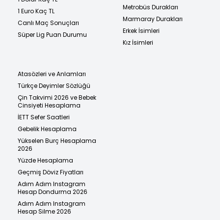
Metrobüs Durakları
1 Euro Kaç TL
Marmaray Durakları
Canlı Maç Sonuçları
Erkek İsimleri
Süper Lig Puan Durumu
Kız İsimleri
Atasözleri ve Anlamları
Türkçe Deyimler Sözlüğü
Çin Takvimi 2026 ve Bebek
Cinsiyeti Hesaplama
İETT Sefer Saatleri
Gebelik Hesaplama
Yükselen Burç Hesaplama
2026
Yüzde Hesaplama
Geçmiş Döviz Fiyatları
Adım Adım Instagram
Hesap Dondurma 2026
Adım Adım Instagram
Hesap Silme 2026