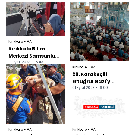
Kırıkkale - AA
Kırıkkale Bilim
Merkezi Samsunlu
13 Eylül 2023 - 15:43
gençleri ağırladı
Kırıkkale - AA
29. Karakeçili
Ertuğrul Gazi'yi
01 Eylül 2023 - 16:00
Anma Uluslararası
Kültür Şenliğine
doğru
Kırıkkale - AA
Kırıkkale - AA