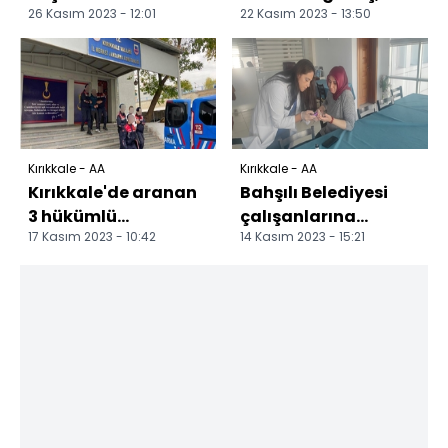
26 Kasım 2023 - 12:01
22 Kasım 2023 - 13:50
temayül yoklaması
ADSM'yi ziyaret etti
başladı
Kırıkkale - AA
Kırıkkale - AA
Kırıkkale'de aranan
Bahşılı Belediyesi
3 hükümlü
çalışanlarına
17 Kasım 2023 - 10:42
14 Kasım 2023 - 15:21
yakalandı
diyabet eğitimi
verildi