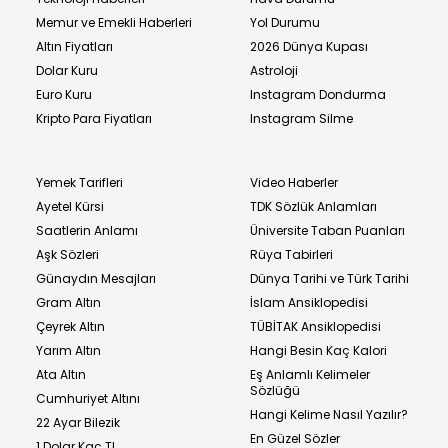
Memur ve Emekli Haberleri
Yol Durumu
Altın Fiyatları
2026 Dünya Kupası
Dolar Kuru
Astroloji
Euro Kuru
Instagram Dondurma
Kripto Para Fiyatları
Instagram Silme
Yemek Tarifleri
Video Haberler
Ayetel Kürsi
TDK Sözlük Anlamları
Saatlerin Anlamı
Üniversite Taban Puanları
Aşk Sözleri
Rüya Tabirleri
Günaydın Mesajları
Dünya Tarihi ve Türk Tarihi
Gram Altın
İslam Ansiklopedisi
Çeyrek Altın
TÜBİTAK Ansiklopedisi
Yarım Altın
Hangi Besin Kaç Kalori
Ata Altın
Eş Anlamlı Kelimeler
Sözlüğü
Cumhuriyet Altını
Hangi Kelime Nasıl Yazılır?
22 Ayar Bilezik
En Güzel Sözler
1 Dolar Kaç TL