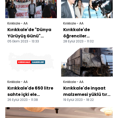
Kırıkkale - AA
Kırıkkale - AA
Kırıkkale'de "Dünya
Kırıkkale'de
Yürüyüş Günü"
öğrenciler
05 Ekim 2023 - 13:33
28 Eylül 2023 - 11:02
etkinliği düzenlendi
gökyüzünü inceledi
Kırıkkale - AA
Kırıkkale - AA
Kırıkkale'de 650 litre
Kırıkkale'de inşaat
sahte içki ele
malzemesi yüklü tır
26 Eylül 2023 - 11:38
19 Eylül 2023 - 18:22
geçirildi
yandı