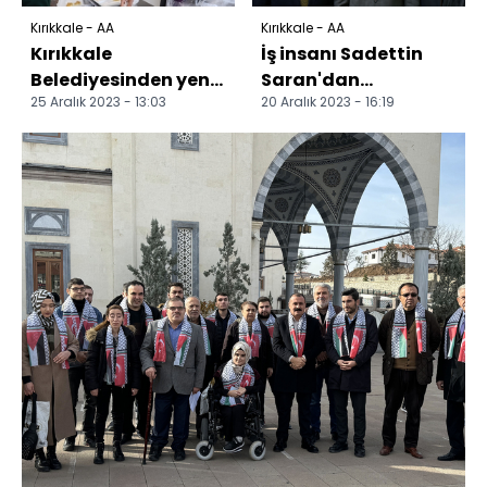
Kırıkkale - AA
Kırıkkale - AA
Kırıkkale
İş insanı Sadettin
Belediyesinden yeni
Saran'dan
25 Aralık 2023 - 13:03
20 Aralık 2023 - 16:19
Gençlik Merkezi
Kırıkkale'ye etüt
merkezi