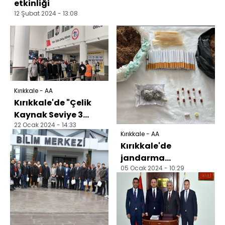
etkinliği
12 Şubat 2024 - 13:08
Kırıkkale - AA
Kırıkkale'de "Çelik
Kaynak Seviye 3
22 Ocak 2024 - 14:33
Mesleki Yeterlilik
Kırıkkale - AA
Sınavı" yapıldı
Kırıkkale'de
jandarma
05 Ocak 2024 - 10:29
ekiplerince sentetik
uyuşturucu, hap ve
esrar ele geç...