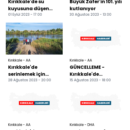
Kırıkkale'de su
Büyük Zafer'in 101. yılı
kuyusuna düşen
kutlanıyor
01 Eylül 2023 - 17:00
30 Ağustos 2023 - 13:00
keçiyi AFAD ve
itfaiye kurtardı
Kırıkkale - AA
Kırıkkale - AA
Kırıkkale'de
GÜNCELLEME -
serinlemek için
Kırıkkale'de
28 Ağustos 2023 - 20:00
15 Ağustos 2023 - 18:00
ırmağa giren genç
Kızılırmak'ta
boğuldu
kaybolan gencin
cesedine ulaşıldı
Kırıkkale - AA
Kırıkkale - DHA