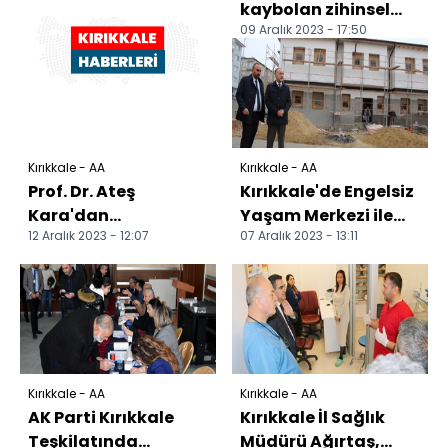
kaybolan zihinsel
09 Aralık 2023 - 17:50
engelli genç
aranıyor
Kırıkkale - AA
Kırıkkale - AA
Prof. Dr. Ateş
Kırıkkale'de Engelsiz
Kara'dan
Yaşam Merkezi ile
12 Aralık 2023 - 12:07
07 Aralık 2023 - 13:11
kızamıktan
Gençlik Merkezi
korunmak için aşı
inşası sürüyor
önerisi:
Kırıkkale - AA
Kırıkkale - AA
AK Parti Kırıkkale
Kırıkkale İl Sağlık
Teşkilatında
Müdürü Ağırtaş,