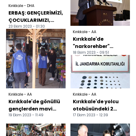
Kırıkkale - DHA
ERBAŞ: GENÇLERİMİZİ,
ÇOCUKLARIMIZI,
23 Ekim 2023 - 01:30
KUR'AN-I KERİM'E
Kırıkkale - AA
GÖRE YETİŞTİRMEMİZ
Kırıkkale'de
LAZ...
"narkorehber"
18 Ekim 2023 - 09:51
eğitimi verildi
Kırıkkale - AA
Kırıkkale - AA
Kırıkkale'de gönüllü
Kırıkkale'de yolcu
gençlerden mavi
otobüsündeki 2
19 Ekim 2023 - 11:49
17 Ekim 2023 - 12:39
kapak seferberliği
yolcunun üzerinde
47 sikke ele geçirildi