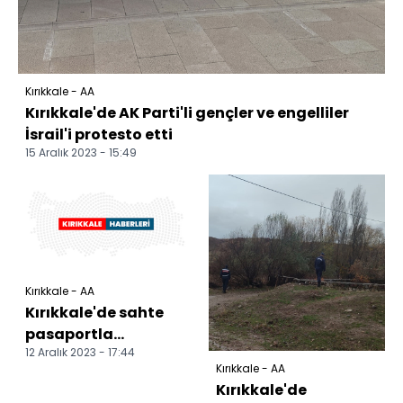
Kırıkkale - AA
Kırıkkale'de AK Parti'li gençler ve engelliler
İsrail'i protesto etti
15 Aralık 2023 - 15:49
Kırıkkale - AA
Kırıkkale'de sahte
pasaportla
12 Aralık 2023 - 17:44
yakalanan yabancı
Kırıkkale - AA
uyruklu sınır dışı
Kırıkkale'de
edilecek