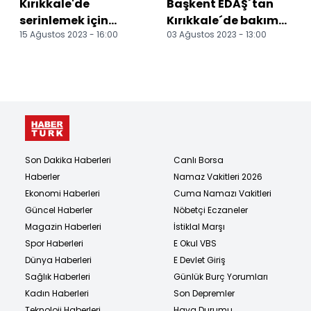
Kırıkkale'de
Başkent EDAŞ´tan
serinlemek için
Kırıkkale´de bakım
15 Ağustos 2023 - 16:00
03 Ağustos 2023 - 13:00
Kızılırmak'a giren
ve yatırım
genç kayboldu
çalışmaları
Son Dakika Haberleri
Canlı Borsa
Haberler
Namaz Vakitleri 2026
Ekonomi Haberleri
Cuma Namazı Vakitleri
Güncel Haberler
Nöbetçi Eczaneler
Magazin Haberleri
İstiklal Marşı
Spor Haberleri
E Okul VBS
Dünya Haberleri
E Devlet Giriş
Sağlık Haberleri
Günlük Burç Yorumları
Kadın Haberleri
Son Depremler
Teknoloji Haberleri
Hava Durumu