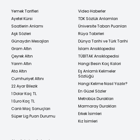
Yemek Tarifleri
Video Haberler
Ayetel Kürsi
TDK Sözlük Anlamları
Saatlerin Anlamı
Üniversite Taban Puanları
Aşk Sözleri
Rüya Tabirleri
Günaydın Mesajları
Dünya Tarihi ve Türk Tarihi
Gram Altın
İslam Ansiklopedisi
Çeyrek Altın
TÜBİTAK Ansiklopedisi
Yarım Altın
Hangi Besin Kaç Kalori
Ata Altın
Eş Anlamlı Kelimeler
Sözlüğü
Cumhuriyet Altını
Hangi Kelime Nasıl Yazılır?
22 Ayar Bilezik
En Güzel Sözler
1 Dolar Kaç TL
Metrobüs Durakları
1 Euro Kaç TL
Marmaray Durakları
Canlı Maç Sonuçları
Erkek İsimleri
Süper Lig Puan Durumu
Kız İsimleri