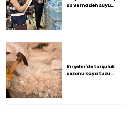
su ve maden suyu
fiyatları denetlendi
Kırşehir'de turşuluk
sezonu kaya tuzu
satışlarını
hareketlendirdi