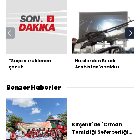
"Suça sürüklenen
Husilerden Suudi
çocuk"
Arabistan'a saldırı
düzenlemesinde 2
madde kabul edildi
Benzer Haberler
Kırşehir'de "Orman
Temizliği Seferberliği"
etkinliği düzenlendi