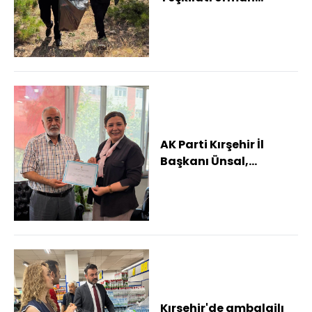
temizliği seferberliğine
katıldı
AK Parti Kırşehir İl
Başkanı Ünsal,
partisinin saha
çalışmalarını
değerlend...
Kırşehir'de ambalajlı