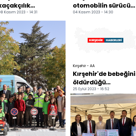
kaçakçılık
otomobilin sürücüs
8 Kasım 2023 - 14:31
04 Kasım 2023 - 14:30
operasyonu
öldü
Kırşehir - AA
Kırşehir'de bebeğini
öldürdüğü
25 Eylül 2023 - 16:52
iddiasıyla
yargılanan kadın
ağırlaştırılmış...