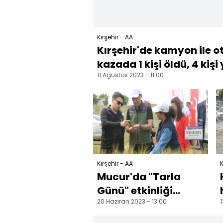
Kırşehir - AA
Kırşehir'de kamyon ile o
kazada 1 kişi öldü, 4 kişi y
11 Ağustos 2023 - 11:00
Kırşehir - AA
K
Mucur'da "Tarla
Günü" etkinliği
20 Haziran 2023 - 13:00
1
düzenlendi