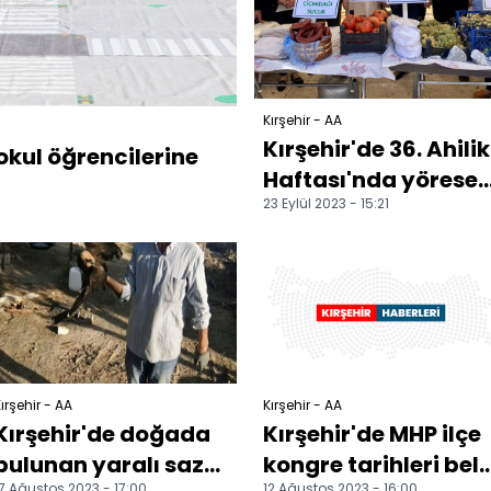
Kırşehir - AA
Kırşehir'de 36. Ahilik
okul öğrencilerine
Haftası'nda yöresel
23 Eylül 2023 - 15:21
lezzetler sergilendi
ırşehir - AA
Kırşehir - AA
Kırşehir'de doğada
Kırşehir'de MHP ilçe
bulunan yaralı saz
kongre tarihleri bell
7 Ağustos 2023 - 17:00
12 Ağustos 2023 - 16:00