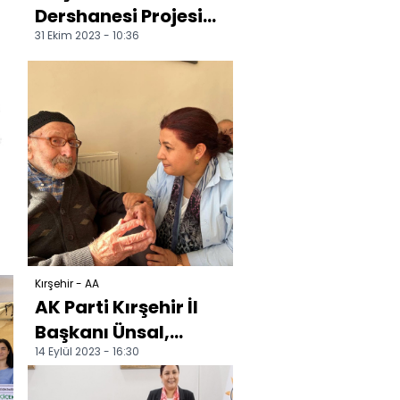
ü
Dershanesi Projesi
31 Ekim 2023 - 10:36
başlatıldı
Kırşehir - AA
AK Parti Kırşehir İl
Başkanı Ünsal,
14 Eylül 2023 - 16:30
huzurevi sakinleri ve
sanayicilerle bul...