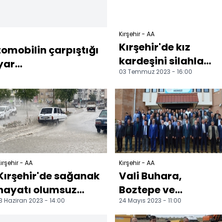
Kırşehir - AA
Kırşehir'de kız
tomobilin çarpıştığı
kardeşini silahla
ar...
03 Temmuz 2023 - 16:00
öldüren sanığa 20 yı
hapis cezası
ırşehir - AA
Kırşehir - AA
Kırşehir'de sağanak
Vali Buhara,
hayatı olumsuz
Boztepe ve
3 Haziran 2023 - 14:00
24 Mayıs 2023 - 11:00
etkiledi
Mucur'da
muhtarları dinledi