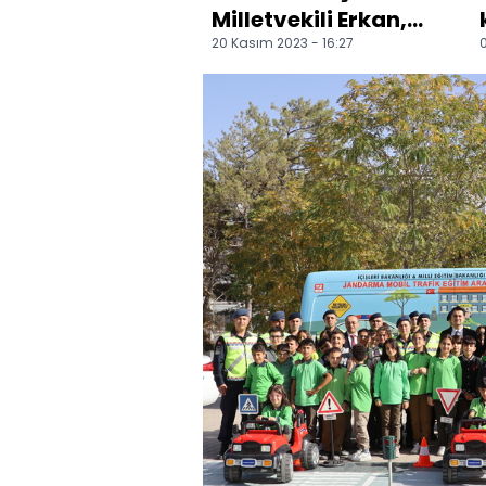
Milletvekili Erkan,
20 Kasım 2023 - 16:27
0
ilçe teşkilatlarıyla
buluştu