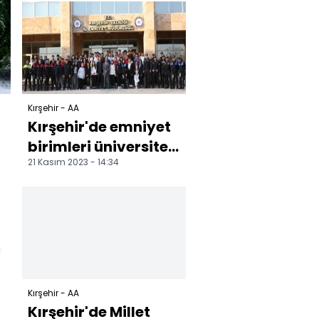
değerlendirildi
Kırşehir - AA
Kırşehir'de emniyet
birimleri üniversite
21 Kasım 2023 - 14:34
öğrencilerine
tanıtıldı
Kırşehir - AA
Kırşehir'de Millet