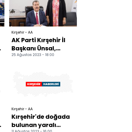
Kırşehir - AA
AK Parti Kırşehir İl
Başkanı Ünsal,
25 Ağustos 2023 - 18:00
sağlık yatırımları
hakkında bilgi verdi
Kırşehir - AA
Kırşehir'de doğada
i
bulunan yaralı
11 Ağustos 2023 - 16:00