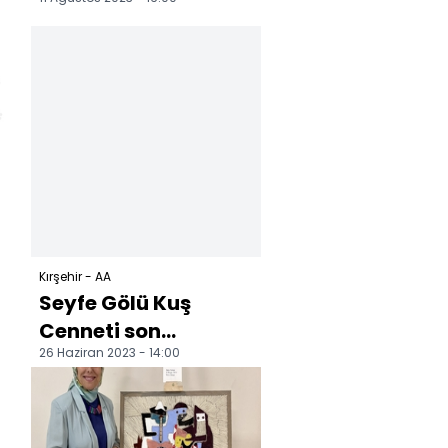
kerkenez kuşu
tedaviye alındı
Kırşehir - AA
Seyfe Gölü Kuş
Cenneti son
26 Haziran 2023 - 14:00
yağışlarla canlandı