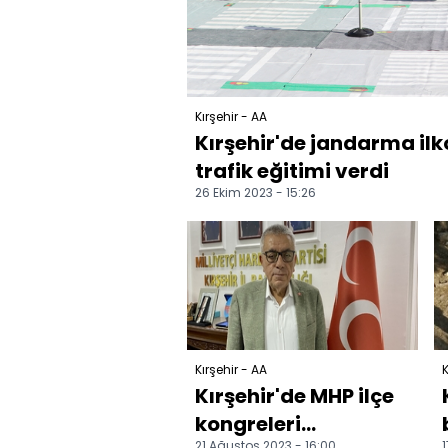
Kırşehir - AA
Kırşehir'de jandarma ilk
trafik eğitimi verdi
26 Ekim 2023 - 15:26
Kırşehir - AA
K
Kırşehir'de MHP ilçe
kongreleri
21 Ağustos 2023 - 16:00
1