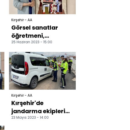
Kırşehir - AA
Görsel sanatlar
öğretmeni,
25 Haziran 2023 - 15:00
l
Picasso'nun "üç
müzisyen"
tablosunu halıya
nakşe...
Kırşehir - AA
Kırşehir'de
jandarma ekipleri
23 Mayıs 2023 - 14:00
sürücüleri
bilgilendirdi