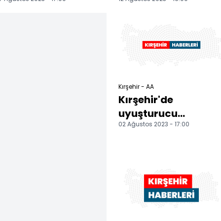
delicesi kuşu
oldu
tedaviye alındı
Kırşehir - AA
Kırşehir'de
uyuşturucu
02 Ağustos 2023 - 17:00
operasyonunda 4
şüpheli tutulandı