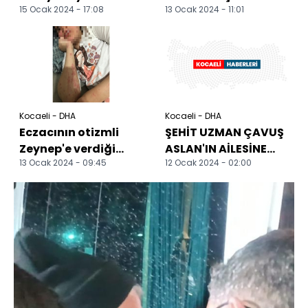
15 Ocak 2024 - 17:08
13 Ocak 2024 - 11:01
çarpışan otomobilin
kendisiyle aynı
sürücüsü yaralandı
kaderi paylaşanlara
yol göster...
Kocaeli - DHA
Kocaeli - DHA
Eczacının otizmli
ŞEHİT UZMAN ÇAVUŞ
Zeynep'e verdiği
ASLAN'IN AİLESİNE
13 Ocak 2024 - 09:45
12 Ocak 2024 - 02:00
muadil ilaç alerjik
ACI HABER VERİLDİ
etki yaptı; baba şik...