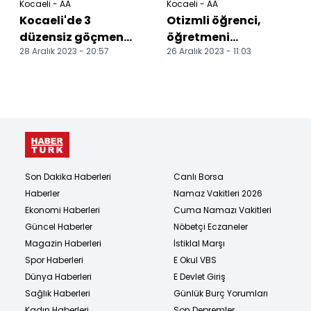
Kocaeli - AA
Kocaeli - AA
Kocaeli'de 3
Otizmli öğrenci,
düzensiz göçmen
öğretmeni
28 Aralık 2023 - 20:57
26 Aralık 2023 - 11:03
yakalandı
sayesinde jonglör
oldu
Son Dakika Haberleri
Canlı Borsa
Haberler
Namaz Vakitleri 2026
Ekonomi Haberleri
Cuma Namazı Vakitleri
Güncel Haberler
Nöbetçi Eczaneler
Magazin Haberleri
İstiklal Marşı
Spor Haberleri
E Okul VBS
Dünya Haberleri
E Devlet Giriş
Sağlık Haberleri
Günlük Burç Yorumları
Kadın Haberleri
Son Depremler