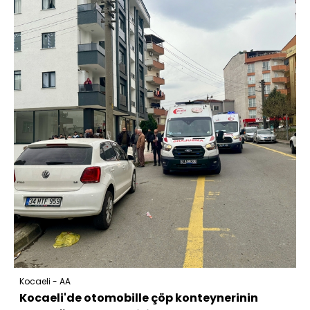
Kocaeli - AA
Kocaeli'de otomobille çöp konteynerinin