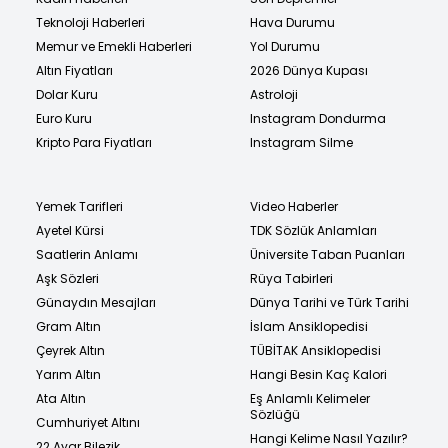
Teknoloji Haberleri
Hava Durumu
Memur ve Emekli Haberleri
Yol Durumu
Altın Fiyatları
2026 Dünya Kupası
Dolar Kuru
Astroloji
Euro Kuru
Instagram Dondurma
Kripto Para Fiyatları
Instagram Silme
Yemek Tarifleri
Video Haberler
Ayetel Kürsi
TDK Sözlük Anlamları
Saatlerin Anlamı
Üniversite Taban Puanları
Aşk Sözleri
Rüya Tabirleri
Günaydın Mesajları
Dünya Tarihi ve Türk Tarihi
Gram Altın
İslam Ansiklopedisi
Çeyrek Altın
TÜBİTAK Ansiklopedisi
Yarım Altın
Hangi Besin Kaç Kalori
Ata Altın
Eş Anlamlı Kelimeler
Sözlüğü
Cumhuriyet Altını
Hangi Kelime Nasıl Yazılır?
22 Ayar Bilezik