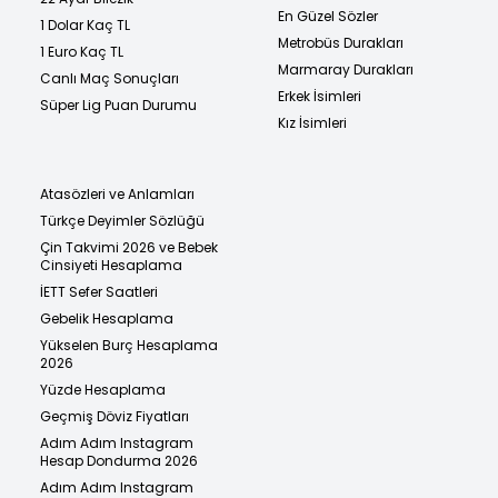
En Güzel Sözler
1 Dolar Kaç TL
Metrobüs Durakları
1 Euro Kaç TL
Marmaray Durakları
Canlı Maç Sonuçları
Erkek İsimleri
Süper Lig Puan Durumu
Kız İsimleri
Atasözleri ve Anlamları
Türkçe Deyimler Sözlüğü
Çin Takvimi 2026 ve Bebek
Cinsiyeti Hesaplama
İETT Sefer Saatleri
Gebelik Hesaplama
Yükselen Burç Hesaplama
2026
Yüzde Hesaplama
Geçmiş Döviz Fiyatları
Adım Adım Instagram
Hesap Dondurma 2026
Adım Adım Instagram