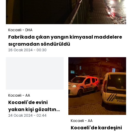
Kocaeli - DHA
Fabrikada çıkan yangın kimyasal maddelere
sıçramadan söndürüldü
26 Ocak 2024 - 00:30
Kocaeli - AA
Kocaeli'de evini
yakan kişi gözaltına
24 Ocak 2024 - 02:44
alındı
Kocaeli - AA
Kocaeli'de kardeşini