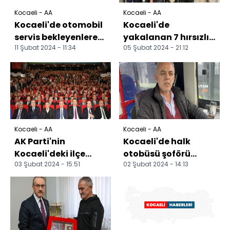
Kocaeli - AA
Kocaeli - AA
Kocaeli'de otomobil
Kocaeli'de
servis bekleyenlere
yakalanan 7 hırsızlık
11 Şubat 2024 - 11:34
05 Şubat 2024 - 21:12
çarptı, 1 kişi öldü, 1
şüphelisi tutuklandı
kişi yaralan...
Kocaeli - AA
Kocaeli - AA
AK Parti'nin
Kocaeli'de halk
Kocaeli'deki ilçe
otobüsü şoförü
03 Şubat 2024 - 15:51
02 Şubat 2024 - 14:13
belediye başkan
fenalaşan yolcuyu
adayları açıklandı
hastaneye yetiştirdi