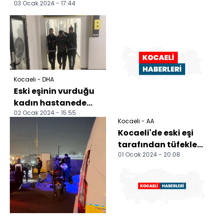
03 Ocak 2024 - 17:44
Kocaeli - DHA
Eski eşinin vurduğu
kadın hastanede
02 Ocak 2024 - 15:55
öldü
Kocaeli - AA
Kocaeli'de eski eşi
tarafından tüfekle
01 Ocak 2024 - 20:08
vurulan kadın öldü