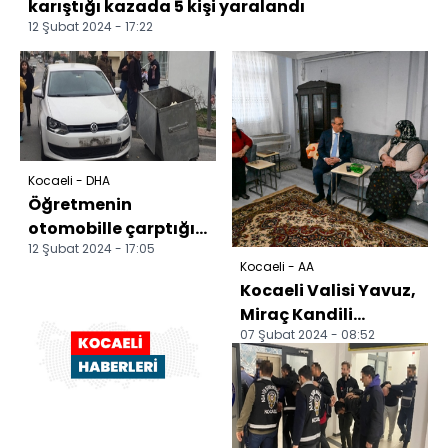
karıştığı kazada 5 kişi yaralandı
12 Şubat 2024 - 17:22
Kocaeli - DHA
Öğretmenin
otomobille çarptığı
12 Şubat 2024 - 17:05
çöp konteyneri, 4
Kocaeli - AA
öğrenciyle 1 veliyi
Kocaeli Valisi Yavuz,
yarala...
Miraç Kandili
07 Şubat 2024 - 08:52
dolayısıyla
vatandaşlarla bir
araya gel...