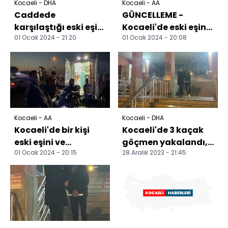
Kocaeli - DHA
Kocaeli - AA
Caddede
GÜNCELLEME -
karşılaştığı eski eşi
Kocaeli'de eski eşini
01 Ocak 2024 - 21:20
01 Ocak 2024 - 20:08
ve engellemeye
tüfekle öldüren,
çalışan arkadaşını
arkadaşını da
pompalı ile...
yaralayan...
Kocaeli - AA
Kocaeli - DHA
Kocaeli'de bir kişi
Kocaeli'de 3 kaçak
eski eşini ve
göçmen yakalandı, 1
01 Ocak 2024 - 20:15
28 Aralık 2023 - 21:45
arkadaşını tüfekle
organizatör
yaraladı
tutuklandı