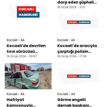
darp eden şüpheli
18 Ocak 2024 - 11:01
gözaltına alındı
Kocaeli - AA
Kocaeli - AA
Kocaeli'de devrilen
Kocaeli'de aracıyla
tırın sürücüsü
çarptığı polisin
19 Ocak 2024 - 09:57
16 Ocak 2024 - 17:38
yaralandı
ölümüne neden olan
sanığa müebbet
hapi...
Kocaeli - AA
Kocaeli - AA
Hafriyat
Görme engelli
kamyonuyla
dernek başkanı