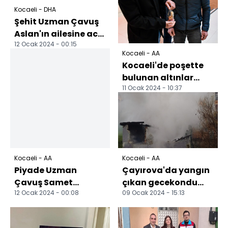
Kocaeli - DHA
Şehit Uzman Çavuş
Aslan'ın ailesine acı
12 Ocak 2024 - 00:15
haber verildi
Kocaeli - AA
Kocaeli'de poşette
bulunan altınlar
11 Ocak 2024 - 10:37
sahibine teslim
edildi
Kocaeli - AA
Kocaeli - AA
Piyade Uzman
Çayırova'da yangın
Çavuş Samet
çıkan gecekondu
12 Ocak 2024 - 00:08
09 Ocak 2024 - 15:13
Aslan'ın şehadet
kullanılamaz hale
haberi Kocaeli'deki
geldi
ailesine veri...