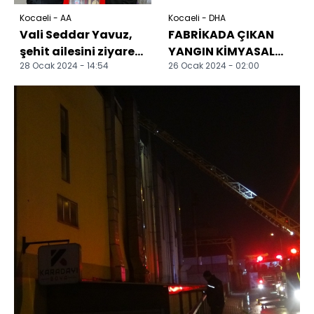
Kocaeli - AA
Kocaeli - DHA
Vali Seddar Yavuz,
FABRİKADA ÇIKAN
şehit ailesini ziyaret
YANGIN KİMYASAL
28 Ocak 2024 - 14:54
26 Ocak 2024 - 02:00
etti
MADDELERE
SIÇRAMADAN
SÖNDÜRÜLDÜ