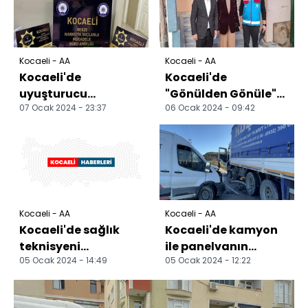
Kocaeli - AA
Kocaeli - AA
Kocaeli'de
Kocaeli'de
uyuşturucu
"Gönülden Gönüle"
07 Ocak 2024 - 23:37
06 Ocak 2024 - 09:42
operasyonunda
projesiyle hane
yakalanan 5 şüpheli
ziyaretleri sürüyor
tutuklandı
Kocaeli - AA
Kocaeli - AA
Kocaeli'de sağlık
Kocaeli'de kamyon
teknisyeni
ile panelvanın
05 Ocak 2024 - 14:49
05 Ocak 2024 - 12:22
organlarıyla 6
çarpıştığı kazada 1
hastaya umut
kişi yaralandı
olacak