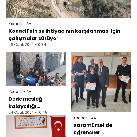
Kocaeli - AA
Kocaeli'nin su ihtiyacının karşılanması için
çalışmalar sürüyor
26 Ocak 2024 - 09:41
Kocaeli - AA
Dede mesleği
kalaycılığı
24 Ocak 2024 - 10:45
yaşatmaya çalışıyor
Kocaeli - AA
Karamürsel'de
öğrenciler