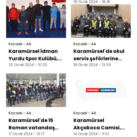
19 Ocak 2024 - 16:16
karnelerini aldı
Kocaeli - AA
Kocaeli - AA
Karamürsel İdman
Karamürsel'de okul
Yurdu Spor Kulübü,
servis şoförlerine
20 Ocak 2024 - 10:20
18 Ocak 2024 - 13:04
güreşte yeni
trafik güvenliği
şampiyon adayları
eğitimi verildi
yetiştir...
Kocaeli - AA
Kocaeli - AA
Karamürsel'de 15
Karamürsel
Roman vatandaş
Akçakoca Camisi,
17 Ocak 2024 - 10:17
14 Ocak 2024 - 11:01
umreye uğurlandı
camdan kubbe ve