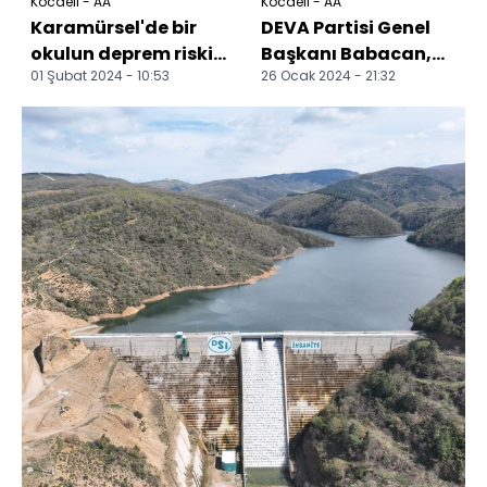
Kocaeli - AA
Kocaeli - AA
Karamürsel'de bir
DEVA Partisi Genel
okulun deprem riski
Başkanı Babacan,
01 Şubat 2024 - 10:53
26 Ocak 2024 - 21:32
taşıyan 2 blokunun
Kocaeli'de konuştu:
yıkımına başlandı