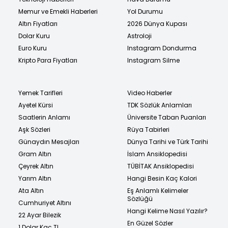
Memur ve Emekli Haberleri
Yol Durumu
Altın Fiyatları
2026 Dünya Kupası
Dolar Kuru
Astroloji
Euro Kuru
Instagram Dondurma
Kripto Para Fiyatları
Instagram Silme
Yemek Tarifleri
Video Haberler
Ayetel Kürsi
TDK Sözlük Anlamları
Saatlerin Anlamı
Üniversite Taban Puanları
Aşk Sözleri
Rüya Tabirleri
Günaydın Mesajları
Dünya Tarihi ve Türk Tarihi
Gram Altın
İslam Ansiklopedisi
Çeyrek Altın
TÜBİTAK Ansiklopedisi
Yarım Altın
Hangi Besin Kaç Kalori
Ata Altın
Eş Anlamlı Kelimeler
Sözlüğü
Cumhuriyet Altını
Hangi Kelime Nasıl Yazılır?
22 Ayar Bilezik
En Güzel Sözler
1 Dolar Kaç TL