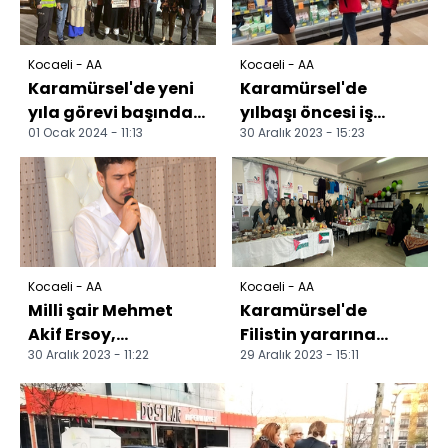
Kocaeli - AA
Kocaeli - AA
Karamürsel'de yeni
Karamürsel'de
yıla görevi başında
yılbaşı öncesi iş
01 Ocak 2024 - 11:13
30 Aralık 2023 - 15:23
giren personele
yerleri ve marketler
ziyaret
denetlendi
Kocaeli - AA
Kocaeli - AA
Milli şair Mehmet
Karamürsel'de
Akif Ersoy,
Filistin yararına
30 Aralık 2023 - 11:22
29 Aralık 2023 - 15:11
Karamürsel'de anıldı
kermes düzenlendi