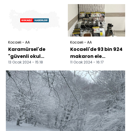
kuş yuvalı
minaresiyle dikkati...
Kocaeli - AA
Kocaeli - AA
Karamürsel'de
Kocaeli'de 93 bin 924
"güvenli okul
makaron ele
13 Ocak 2024 - 15:18
11 Ocak 2024 - 16:17
uygulaması" yapıldı
geçirildi