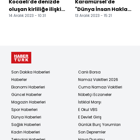
Kocaeli'de denizde
Karamürsel'de
oluşan kirliliğe ilişkin
"Dünya İnsan Hakları
14 Aralık 2023 - 10:31
13 Aralık 2023 - 15:21
inceleme başlatıldı
Günü" programı
düzenlendi
Son Dakika Haberleri
Canlı Borsa
Haberler
Namaz Vakitleri 2026
Ekonomi Haberleri
Cuma Namazı Vakitleri
Güncel Haberler
Nöbetçi Eczaneler
Magazin Haberleri
İstiklal Marşı
Spor Haberleri
E Okul VBS
Dünya Haberleri
E Devlet Giriş
Sağlık Haberleri
Günlük Burç Yorumları
Kadın Haberleri
Son Depremler
Teknoloji Haberleri
Hava Durumu