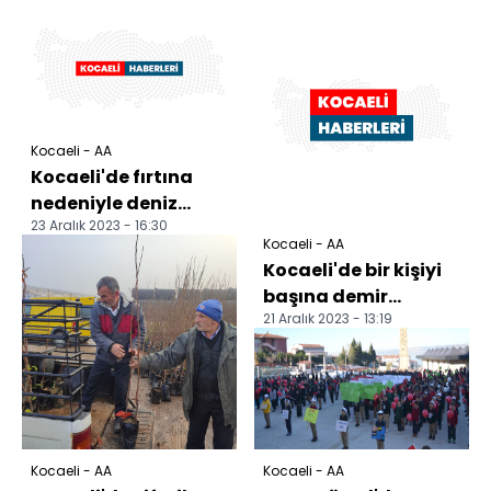
Kocaeli - AA
Kocaeli'de fırtına
nedeniyle deniz
23 Aralık 2023 - 16:30
taştı, otomobillerin
Kocaeli - AA
üzerine ağaç devril...
Kocaeli'de bir kişiyi
başına demir
21 Aralık 2023 - 13:19
çubukla vurarak
öldüren sanık hakim
karş...
Kocaeli - AA
Kocaeli - AA