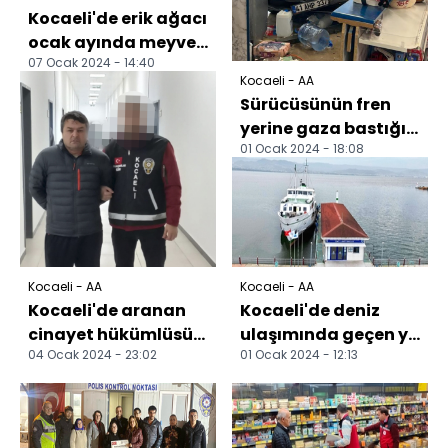
Kocaeli'de erik ağacı
ocak ayında meyve
07 Ocak 2024 - 14:40
verdi
Kocaeli - AA
Sürücüsünün fren
yerine gaza bastığı
01 Ocak 2024 - 18:08
otomobil markete
girdi
Kocaeli - AA
Kocaeli - AA
Kocaeli'de aranan
Kocaeli'de deniz
cinayet hükümlüsü
ulaşımında geçen yıl
04 Ocak 2024 - 23:02
01 Ocak 2024 - 12:13
yakalandı
480 bin yolcu taşındı