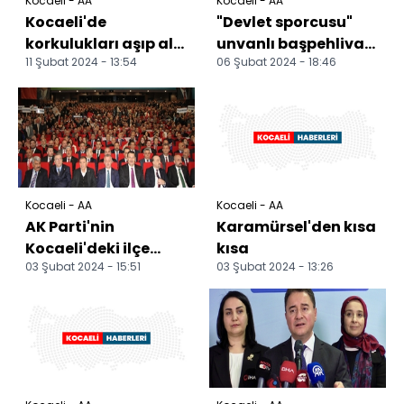
Kocaeli - AA
Kocaeli - AA
Kocaeli'de
"Devlet sporcusu"
korkulukları aşıp alt
unvanlı başpehlivan
11 Şubat 2024 - 13:54
06 Şubat 2024 - 18:46
yola düşen
Aydın Demir, son
pikaptaki 2 kişi
yolculuğuna
yaralandı
uğurland...
Kocaeli - AA
Kocaeli - AA
AK Parti'nin
Karamürsel'den kısa
Kocaeli'deki ilçe
kısa
03 Şubat 2024 - 15:51
03 Şubat 2024 - 13:26
belediye başkan
adayları açıklandı