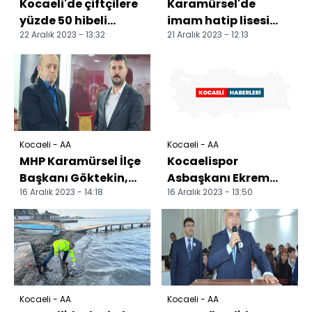
Kocaeli'de çiftçilere
Karamürsel'de
yüzde 50 hibeli
imam hatip lisesi
22 Aralık 2023 - 13:32
21 Aralık 2023 - 12:13
meyve fidanı
öğrencilerinden
dağıtılıyor
Filistin'e destek
gösterisi
Kocaeli - AA
Kocaeli - AA
MHP Karamürsel İlçe
Kocaelispor
Başkanı Göktekin,
Asbaşkanı Ekrem
16 Aralık 2023 - 14:18
16 Aralık 2023 - 13:50
partililerle buluştu
Can, son
yolculuğuna
uğurlandı
Kocaeli - AA
Kocaeli - AA