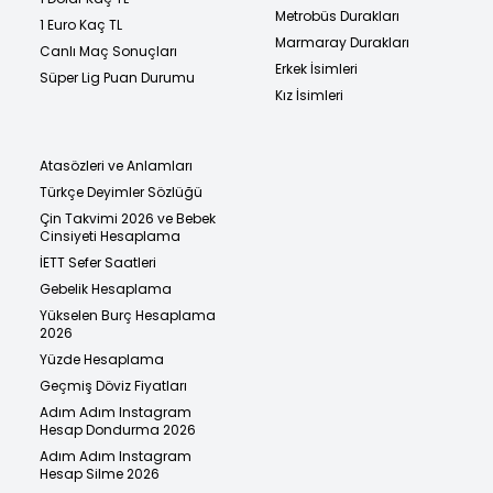
Metrobüs Durakları
1 Euro Kaç TL
Marmaray Durakları
Canlı Maç Sonuçları
Erkek İsimleri
Süper Lig Puan Durumu
Kız İsimleri
Atasözleri ve Anlamları
Türkçe Deyimler Sözlüğü
Çin Takvimi 2026 ve Bebek
Cinsiyeti Hesaplama
İETT Sefer Saatleri
Gebelik Hesaplama
Yükselen Burç Hesaplama
2026
Yüzde Hesaplama
Geçmiş Döviz Fiyatları
Adım Adım Instagram
Hesap Dondurma 2026
Adım Adım Instagram
Hesap Silme 2026