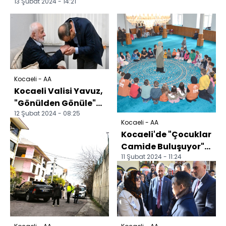
13 Şubat 2024 - 14:21
Kocaeli - AA
Kocaeli Valisi Yavuz,
"Gönülden Gönüle"
12 Şubat 2024 - 08:25
projesiyle hane
Kocaeli - AA
ziyaretlerini sürdü...
Kocaeli'de "Çocuklar
Camide Buluşuyor"
11 Şubat 2024 - 11:24
etkinliği düzenlendi